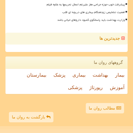
پیشرفت خوب حوزه جراحی مغز علیرغم اعمال تحریمها به علاوه فیلم
اهمیت تشخیص زودهنگام بیماری های دریچه ای قلب
وزارت بهداشت باید پاسخگوی کمبود داروهای حیاتی باشد
جدیدترین ها
گروههای روان ما
بیمار
بهداشت
بیماری
پزشک
بیمارستان
آموزش
رپورتاژ
پزشکی
مطالب روان ما
بازگشت به روان ما