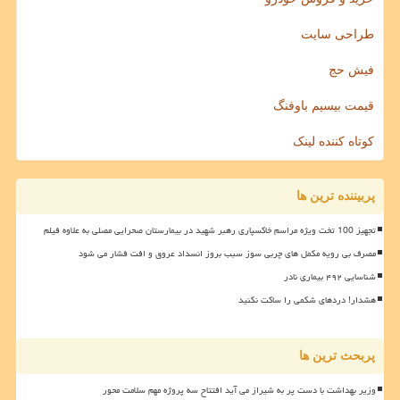
طراحی سایت
فیش حج
قیمت بیسیم باوفنگ
کوتاه کننده لینک
پربیننده ترین ها
تجهیز 100 تخت ویژه مراسم خاکسپاری رهبر شهید در بیمارستان صحرایی مصلی به علاوه فیلم
مصرف بی رویه مکمل های چربی سوز سبب بروز انسداد عروق و افت فشار می شود
شناسایی ۴۹۲ بیماری نادر
هشدار! دردهای شکمی را ساکت نکنید
پربحث ترین ها
وزیر بهداشت با دست پر به شیراز می آید افتتاح سه پروژه مهم سلامت محور