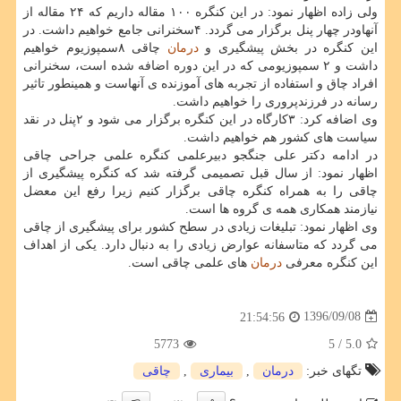
ولی زاده اظهار نمود: در این كنگره ۱۰۰ مقاله داریم كه ۲۴ مقاله از
آنهاودر چهار پنل برگزار می گردد. ۴سخنرانی جامع خواهیم داشت. در
این كنگره در بخش پیشگیری و
درمان
چاقی ۸سمپوزیوم خواهیم
داشت و ۲ سمپوزیومی كه در این دوره اضافه شده است، سخنرانی
افراد چاق و استفاده از تجربه های آموزنده ی آنهاست و همینطور تاثیر
رسانه در فرزندپروری را خواهیم داشت.
وی اضافه كرد: ۳كارگاه در این كنگره برگزار می شود و ۲پنل در نقد
سیاست های كشور هم خواهیم داشت.
در ادامه دكتر علی جنگجو دبیرعلمی كنگره علمی جراحی چاقی
اظهار نمود: از سال قبل تصمیمی گرفته شد كه كنگره پیشگیری از
چاقی را به همراه كنگره چاقی برگزار كنیم زیرا رفع این معضل
نیازمند همكاری همه ی گروه ها است.
وی اظهار نمود: تبلیغات زیادی در سطح كشور برای پیشگیری از چاقی
می گردد كه متاسفانه عوارض زیادی را به دنبال دارد. یكی از اهداف
این كنگره معرفی
درمان
های علمی چاقی است.
1396/09/08
21:54:56
5773
/ 5
5.0
تگهای خبر:
درمان
,
بیماری
,
چاقی