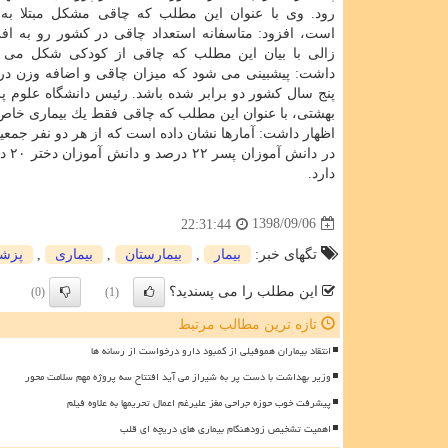
رود. وی با عنوان این مطلب كه چاقی مشكل مبتلا به
است، افزود: متاسفانه استعداد چاقی در كشور رو به ا
زالی با بیان این مطلب كه چاقی از كودكی شكل می گ
داشت: پیشبینی می شود كه میزان چاقی و اضافه وزن در 
پنج سال كشور دو برابر شده باشد. رئیس دانشگاه علوم 
بهشتی، با عنوان این مطلب كه چاقی فقط یك بیماری خاص ن
در 
دارد.
1398/09/06
22:31:44
تگهای خبر:
بیمار
,
بیمارستان
,
بیماری
,
پزش
این مطلب را می پسندید؟
(0)
(1)
تازه ترین مطالب مرتبط
انتقاد بیماران هموفیلی از کمبود دارو درخواست از رسانه ها
وزیر بهداشت با دست پر به شیراز می آید افتتاح سه پروژه مهم سلامت محور
پیشرفت خوب حوزه جراحی مغز علیرغم اعمال تحریمها به علاوه فیلم
اهمیت تشخیص زودهنگام بیماری های دریچه ای قلب