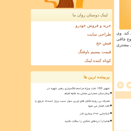
لینک دوستان روان ما
خرید و فروش خودرو
كند. وی
طراحی سایت
زود: شیوع چاقی
فیش حج
 شیوع بیشتری
قیمت بیسیم باوفنگ
کوتاه کننده لینک
پربیننده ترین ها
تجهیز 100 تخت ویژه مراسم خاکسپاری رهبر شهید در
بیمارستان صحرایی مصلی به علاوه فیلم
مصرف بی رویه مکمل های چربی سوز سبب بروز انسداد عروق و
افت فشار می شود
شناسایی ۴۹۲ بیماری نادر
هشدار! دردهای شکمی را ساکت نکنید