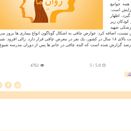
 همه جوامع
فزایش است.
یرد، اظهار
كودكان زیر
پزشكی شهید
یست، اضافه كرد: عوارض چاقی به اشكال گوناگون انواع بیماری ها بروز می 
اظهار داشت: آمارها نشان داده است كه از هر دو نفر جمعیت بالای ۱۸ سال در كشور، یك نفر در معرض چاقی قرار دارد. زالی اف
دانش آموزان پسر ۲۲ درصد و دانش آموزان دختر ۲۰ درصد گزارش شده است كه البته چاقی در خانم ها پس از دوران مدرسه
4762
/ 5
5.0
ك