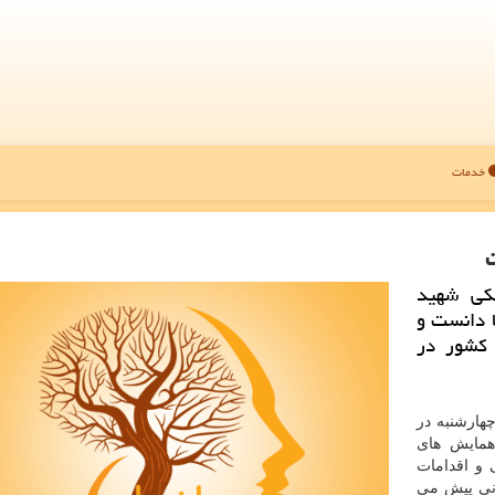
خدمات
كی شهید
ا دانست و
صد جمعیت بالای ۱۸ سال كشور در
چهارشنبه در
همایش های
 و اقدامات
انی پیش می