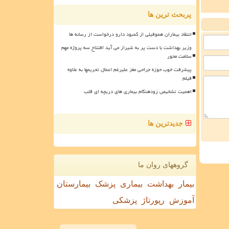
پربحث ترین ها
انتقاد بیماران هموفیلی از کمبود دارو درخواست از رسانه ها
وزیر بهداشت با دست پر به شیراز می آید افتتاح سه پروژه مهم
سلامت محور
پیشرفت خوب حوزه جراحی مغز علیرغم اعمال تحریمها به علاوه
فیلم
اهمیت تشخیص زودهنگام بیماری های دریچه ای قلب
جدیدترین ها
گروههای روان ما
بیمار
بهداشت
بیماری
پزشک
بیمارستان
آموزش
رپورتاژ
پزشکی