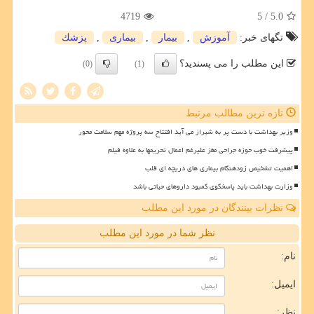
4719
/ 5
5.0
تگهای خبر:
آموزش
,
بیمار
,
بیماری
,
پزشك
این مطلب را می پسندید؟
(0)
(1)
تازه ترین مطالب مرتبط
وزیر بهداشت با دست پر به شیراز می آید افتتاح سه پروژه مهم سلامت محور
پیشرفت خوب حوزه جراحی مغز علیرغم اعمال تحریمها به علاوه فیلم
اهمیت تشخیص زودهنگام بیماری های دریچه ای قلب
وزارت بهداشت باید پاسخگوی کمبود داروهای حیاتی باشد
نظرات بینندگان در مورد این مطلب
نظر شما در مورد این مطلب
نام:
ایمیل:
نظر: