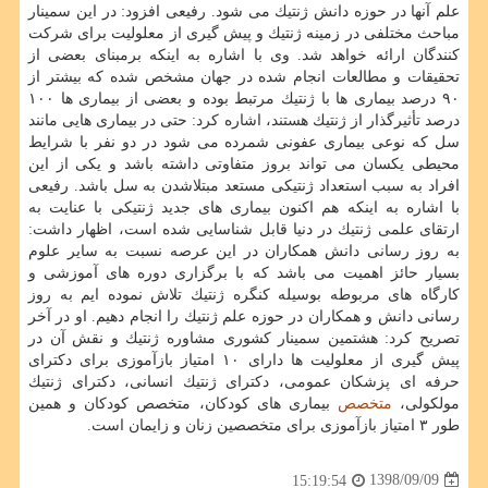
علم آنها در حوزه دانش ژنتیك می شود. رفیعی افزود: در این سمینار
مباحث مختلفی در زمینه ژنتیك و پیش گیری از معلولیت برای شركت
كنندگان ارائه خواهد شد. وی با اشاره به اینكه برمبنای بعضی از
تحقیقات و مطالعات انجام شده در جهان مشخص شده كه بیشتر از
۹۰ درصد بیماری ها با ژنتیك مرتبط بوده و بعضی از بیماری ها ۱۰۰
درصد تأثیرگذار از ژنتیك هستند، اشاره كرد: حتی در بیماری هایی مانند
سل كه نوعی بیماری عفونی شمرده می شود در دو نفر با شرایط
محیطی یكسان می تواند بروز متفاوتی داشته باشد و یكی از این
افراد به سبب استعداد ژنتیكی مستعد مبتلاشدن به سل باشد. رفیعی
با اشاره به اینكه هم اكنون بیماری های جدید ژنتیكی با عنایت به
ارتقای علمی ژنتیك در دنیا قابل شناسایی شده است، اظهار داشت:
به روز رسانی دانش همكاران در این عرصه نسبت به سایر علوم
بسیار حائز اهمیت می باشد كه با برگزاری دوره های آموزشی و
كارگاه های مربوطه بوسیله كنگره ژنتیك تلاش نموده ایم به روز
رسانی دانش و همكاران در حوزه علم ژنتیك را انجام دهیم. او در آخر
تصریح كرد: هشتمین سمینار كشوری مشاوره ژنتیك و نقش آن در
پیش گیری از معلولیت ها دارای ۱۰ امتیاز بازآموزی برای دكترای
حرفه ای پزشكان عمومی، دكترای ژنتیك انسانی، دكترای ژنتیك
مولكولی،
متخصص
بیماری های كودكان، متخصص كودكان و همین
طور ۳ امتیاز بازآموزی برای متخصصین زنان و زایمان است.
1398/09/09
15:19:54