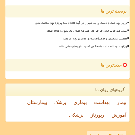
پربحث ترین ها
وزیر بهداشت با دست پر به شیراز می آید افتتاح سه پروژه مهم سلامت محور
پیشرفت خوب حوزه جراحی مغز علیرغم اعمال تحریمها به علاوه فیلم
اهمیت تشخیص زودهنگام بیماری های دریچه ای قلب
وزارت بهداشت باید پاسخگوی کمبود داروهای حیاتی باشد
جدیدترین ها
گروههای روان ما
بیمار
بهداشت
بیماری
پزشک
بیمارستان
آموزش
رپورتاژ
پزشکی