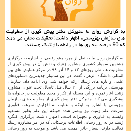
به گزارش روان ما مدیركل دفتر پیش گیری از معلولیت
های سازمان بهزیستی، اظهار داشت: تحقیقات نشان می دهد
كه 90 درصد بیماری ها در رابطه با ژنتیك هستند.
به گزارش روان ما به نقل از مهر، مینو رفیعی، با اشاره به برگزاری
هشتمین سمینار كشوری مشاوره ژنتیك و نقش آن در پیش گیری از
معلولیت ها، طی روزهای ۱۳ و ۱۴ آذر ۹۸ در مركز همایش های بین
المللی دانشگاه الزهرا، گفت: در این سمینار جدیدترین دستاوردهای
علمی و تازه های ژنتیك ارائه خواهد شد. وی ادامه داد: سازمان
بهزیستی برنامه بزرگی از ۲۰ سال قبل تابحال تحت عنوان مشاوره
ژنتیك آغاز نموده و این مسئله از تكرار مجدد معلولیت در خانواده ها
پیشگیری می كند. مدیركل دفتر پیش گیری از معلولیت های سازمان
بهزیستی با اشاره به اینكه با عنایت به افزایش سرعت فنآوری
سرعت علم ژنتیك نیز بیشتر شده چونكه این علم بطور مستقیم
وابسته به فناوری و تجهیزات است، اظهار داشت: برگزاری كنگره
ژنتیك در به روز رسانی اطلاعات پزشكانی كه در امر مشاوره ژنتیك
فعالیت دارند، بسیار حائز اهمیت می باشد و موجب به روز رسانی