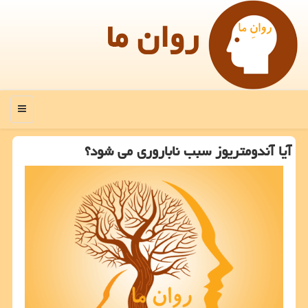
روان ما
منو
آیا آندومتریوز سبب ناباروری می شود؟