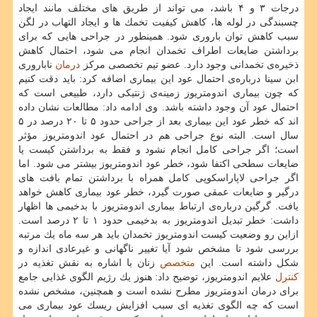
درجات ۳ و ۴ باشد، می تواند از طریق های مختلف مانند ایجاد
چسبندگی در لوله ها، كاهش كیفیت تخمك ها و ایجاد التهاب در لگن
سبب كاهش توان باروری شود. همینطور در جراحی هایی كه برای
برداشتن ضایعات اطراف تخمدان انجام می شود، احتمال كاهش
ذخیره‌ی تخمدانی وجود دارد. عضو تیم تخصصی مركز
درمان
ناباروری
ابن سینا درباره‌ی احتمال عود این بیماری اضافه كرد: باید دقت كنیم
كه چون بیماری اندومتریوز زمینه‌ی ژنتیكی دارد، طبیعی است كه
احتمال عود آن وجود داشته باشد. وی ادامه داد: مطالعات نشان داده
اند كه خطر عود این بیماری بعد از جراحی حدود ۵ تا ۲۰ درصد در ۵
سال است. البته نوع جراحی هم در احتمال عود اندومتریوز مؤثر
است؛ اگر جراحی كامل انجام نشود و فقط به برداشتن كیست یا
ضایعات سطحی اكتفا شود، خطر عود اندومتریوز بیشتر می شود. اما
اگر جراحی لاپاراسكوپی كامل همراه با برداشتن تمام بافت های
درگیر و ضایعات عمقی صورت گیرد، خطر عود بیماری كاهش خواهد
یافت. گرگین درباره‌ی ارتباط بیماری اندومتریوز با بدخیمی ها اظهار
داشت: خطر تبدیل اندومتریوز به بدخیمی حدود ۱ تا ۲ درصد است.
ازاین رو وضعیت كیست اندومتریوز تخمدان باید هر سه ماه یك مرتبه
بررسی شود تا مشخص شود آیا تغییر ناگهانی و غیرعادی اندازه و
شكل داشته است. این
متخصص
زنان با اشاره به نقش تغذیه در
كنترل
علایم اندومتریوز، توضیح داد: هنوز یك رژیم الگوی غذایی جامع
برای درمان اندومتریوز مطرح نشده است و همچنین، مشخص نشده
است كه چه الگوی تغذیه ای سبب افزایش ریسك عود بیماری می