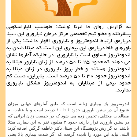
به گزارش روان ما ایرنا نوشت: فلوشیپ لاپاراسكوپی
پیشرفته و عضو تیم تخصصی مركز درمان ناباروری ابن سینا
درباره‌ی ارتباط اندومتریوز و ناباروری اظهار داشت: یكی از
باورهای غلط درباره‌ی این بیماری این است كه مبتلا شدن به
اندومتریوز مساوی است با ناباروری. در حالیكه آمارها نشان
می دهند كه حدود ۲۵ تا ۵۰ درصد از زنان نابارور مبتلا به
اندومتریوز هستند و خطر بروز ناباروری در زنان مبتلا به
اندومتریوز حدود ۳۰ تا ۵۰ درصد است. بنابراین، دست كم
حدود نیمی از مبتلایان به اندومتریوز مشكل ناباروری
ندارند.
اندومتریوز یك بیماری زنانه است كه طبق آمارهای جهانی میزان
شیوع آن در سنین باروری حدود ۶ تا ۱۰ درصد است و با عنایت به
مطالعات مختلف، تخمین زده می شود كه در جمعیت زنان ایرانی كه
در سنین باروری قرار دارند، حدود ۲ میلیون نفر به این بیماری مبتلا
باشند. به گزارش پژوهشگاه ابن سینا، دكتر عاطفه گرگین اضافه كرد:
البته، نباید این مورد را نادیده گرفت كه اگر شدت بیماری بالا یعنی