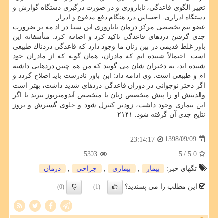
تغییر الگوی قاعدگی، ناباروری و در صورت درگیری دستگاه گوارش و
دستگاه ادراری، احساس درد هنگام دفع مدفوع و ادرار.
عضو تیم تخصصی مركز درمان ناباروری ابن سینا در ادامه بر ضرورت
جدی گرفتن دردهای قاعدگی تاكید كرد و اضافه كرد: متأسفانه این
باور غلط قدیمی در بین زنان ما وجود دارد كه قاعدگی دردناك طبیعی
است. احتمالاً شنیده ایم كه مادران، همان گونه كه از مادران خود
شنیده اند، به دختران شان می گویند كه من هم چنین دردهایی داشته
ام و طبیعی است. وی ادامه داد: این باور نادرست باید اصلاح گردد و
اگر دختر نوجوانی در دوران قاعدگی دردهای شدید داشت، بهتر است
والدینش او را پیش متخصص زنان یا متخصص آندومتریوز ببرند تا اگر
این بیماری وجود داشت، زودتر كنترل شود و جلوی گسترش و بروز
نتایج جدی آن گرفته شود. ۲۱۲۱
1398/09/09
23:14:17
5303
/ 5
5.0
تگهای خبر:
بیمار
,
بیماری
,
جراحی
,
درمان
این مطلب را می پسندید؟
(0)
(1)