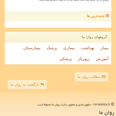
جدیدترین ها
گروههای روان ما
بیمار
بهداشت
بیماری
پزشک
بیمارستان
آموزش
رپورتاژ
پزشکی
مطالب روان ما
بازگشت به روان ما
ravanema.ir - حقوق مادی و معنوی سایت روان ما محفوظ است
روان ما