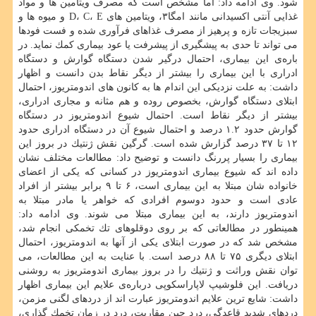
شود. وی ادامه داد: اما مشخص است كه مصرف ویتامین ها و مواد
غذایی آنتی اكسیدانی مانند امگا۳، ویتامین های D، C، E و میوه ها و
سبزیجات تازه و پرهیز از مصرف غذاهای فرآوری شده و فست فودها
می تواند تا حدی به پیشگیری از پیشرفت یا عود بیماری كمك نماید. در
باره‌ی این بیماری، احتمال درگیر شدن دستگاه گوارش و دستگاه
ادراری با این بیماری را بیشتر از دیگر نقاط بدن دانست و اظهار
داشت: به علت نزدیكی این اندام ها به كانون های اندومتریوز، احتمال
ابتلای دستگاه گوارش، بخصوص روده و هم مثانه و مجاری ادراری،
بیشتر از دیگر نقاط است. احتمال شیوع اندومتریوز در دستگاه
گوارش حدود ۱.۲ درصد و احتمال شیوع آن در دستگاه ادراری حدود
۱۲ تا ۳۷ درصد گزارش شده است. گرگین نقش ژنتیك در بروز این
بیماری را بسیار پررنگ دانست و توضیح داد: مطالعات مختلف نشان
داده اند كه شیوع بیماری اندومتریوز در كسانی كه یكی از اعضای
خانواده شان مبتلا به این بیماری است، ۶ تا ۹ برابر بیشتر از افراد
عادی است و حدود دوسوم افرادی كه خواهر یا مادر مبتلا به
اندومتریوز دارند، به این بیماری مبتلا می شوند. وی ادامه داد:
همینطور در مطالعاتی كه بر روی دوقلوهای تك تخمكی انجام شد،
مشخص شد كه در صورت ابتلای یكی از آنها به اندومتریوز، احتمال
ابتلای دیگری ۷۵ تا ۸۸ درصد است. با عنایت به این مطالعات، می
توان نقش وراثت و ژنتیك را در بروز بیماری اندومتریوز به روشنی
دریافت. این فلوشیپ لاپاراسكوپی درباره‌ی علایم این بیماری اظهار
داشت: شایع ترین علایم اندومتریوز عبارت اند از دردهای لگنی مزمن،
دردهای شدید قاعدگی، درد حین مقاربت، درد در زمان تخمك گذاری،