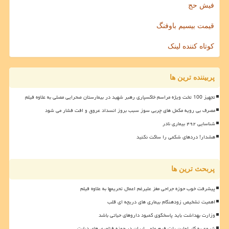
فیش حج
قیمت بیسیم باوفنگ
کوتاه کننده لینک
پربیننده ترین ها
تجهیز 100 تخت ویژه مراسم خاکسپاری رهبر شهید در بیمارستان صحرایی مصلی به علاوه فیلم
مصرف بی رویه مکمل های چربی سوز سبب بروز انسداد عروق و افت فشار می شود
شناسایی ۴۹۲ بیماری نادر
هشدار! دردهای شکمی را ساکت نکنید
پربحث ترین ها
پیشرفت خوب حوزه جراحی مغز علیرغم اعمال تحریمها به علاوه فیلم
اهمیت تشخیص زودهنگام بیماری های دریچه ای قلب
وزارت بهداشت باید پاسخگوی کمبود داروهای حیاتی باشد
شروع به کار اولین پلت فرم علمی ایران در حوزه فناوری های دیابت