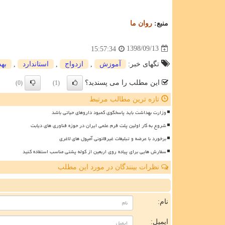
منبع:
روان ما
1398/09/13
15:57:34
تگهای خبر:
آموزش
,
ازدواج
,
استاندارد
,
به
این مطلب را می پسندید؟
(0)
(1)
تازه ترین مطالب مرتبط
وزارت بهداشت باید پاسخگوی کمبود داروهای حیاتی باشد
شروع به کار اولین پلت فرم علمی ایران در حوزه فناوری های دیابت
برخورد با عرضه و تبلیغات غیرقانونی آمپول های لاغری
سفارش هایی برای پیاده روی اربعین از کوله پشتی مناسب استفاده کنید
نظرات بینندگان در مورد این مطلب
ن
نام:
ایمیل: