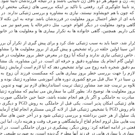
، زن و شوهر هر دو ناقل ژن نابینایی باشند و در نتیجه فرزندشان نابینا شود.
 نابینا جلوگیری كرد. رفعتی با تاكید بر اینكه بررسی های ژنتیكی مختص ازد
ه چون با هم خویشاوند نیستند، نیازی به مشاوره و بررسی ژنتیكی ندارند. در 
شانه ای از خطر احتمال بروز معلولیت در فرزندشان باشد. توجه به این نكته ل
هی وجود معلولیت در دیگر اقوام خونی، مثل دخترخاله یا پسرعمو نیز می ت
كی داریم. همچنین، گاهی خانواده ها به تكرار بیماری ها و معلولیت ها در خانو
تكرار شد، حتما باید به سبب ژنتیكی شك كرد و برای پیش گیری از تكرار آن بر
ابن سینا اولین حلقه در راه تشخیص و پیش گیری از بروز معلولیت ها را مشاور
خاص ژنتیكی نیازی ندارند و اینكه آیا زوج در معرض خطر بروز معلولیت در فرز
 اولین گام انجام یك مشاوره دقیق و حرفه ای است. در این مشاوره، یك مشاو
رسم دقیق شجره نامه زوج می تواند تشخیص دهد كه آیا لازم است آزمایش ژنت
ت لازم را جهت بررسی خطر بروز بیماری هایی كه ممكنست فرزند آن زوج به آنه
شود، درخواست كند. كلینیك ژنتیك مركز درمان ناباروری ابن سینا در ۷ سال قبل مرجع كشوری دوره های آموزشی مشاوره ژنتیك
اوه بر تربیت چند صد مشاور ژنتیك تربیت استانداردهای لازم نیز تهیه و تدوین 
ز معلولیت ها، توضیح داد: بطور كلی ما سفارش می نماییم كه مشاوره ژنتیك
 مبادرت به حاملگی و اگر باز هم انجام نشده باشد، حتما حین حاملگی صورت گ
روش پیش گیری از بروز معلولیت ها با استفاده از تكنیك های ژنتیكی امكان 
حاملگی با نمونه گیری از جنین و بررسی ژنتیكی نمونه. انجام روش PGD یا تشخیص ژنتیكی قبل از لانه گزینی مستلزم انجام لقا
د، یك سلول از هر جنین برداشته و بررسی ژنتیكی شود و در آخر جنین های سالم
ت هایی مثل لزوم انجام لقاح آزمایشگاهی و صرف وقت و هزینه دارد، اما این
 رفعتی در ادامه اضافه كرد: روش دیگر، پیشگیری در دوران حاملگی است. در ا
ز بیماری یا بیماری هایی در فرزند آنها مطرح گردیده است، به صورت طبیعی ح