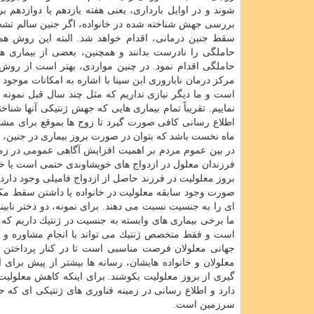
شوند و در اوایل بارداری، یعنی هفته یازدهم یا دوازدهم 
بررسی جهش شناخته شده در خانواده، اگر جنین سالم تشخیص
سقط جنین درمانی، اقدام خواهد شد. البته این روش هم
حاملگی را نادرست بدانند و همچنین، بعضی از بیماری ها
حاملگی اقدام نمود. در چنین مواردی، بهتر است از روش
مركز درمان ناباروری ابن سینا با اشاره به امكانات موج
است و ما دیگر نیازی نداریم كه مثل چند سال قبل نمونه 
نماییم. تقریباً تمام بیماری هایی كه جهش ژنتیكی آنها شن
اطلاع رسانی كافی صورت گیرد تا زوج ها بموقع برای مشا
ماه نخست باشد كه بتوان در صورت بروز بیماری در جنین، از
در بین عموم مردم بر اهمیت افزایش آگاهی عمومی در زمین
فرزندان معلول در ازدواج های خویشاوندی حتمی است یا خی
بروز معلولیت در فرزند حاصل از ازدواج فامیلی وجود دارد. ه
صورت وجود سابقه معلولیت در خانواده یا داشتن سقط مكرر و
ای را به جنسیت نسبت می دهند. برای نمونه، دو دختر نابینا 
ما برخی بیماری های وابسته به جنسیت در ژنتیك داریم كه
است و فقط متخصص ژنتیك می تواند با انجام مشاوره و آز
جهانی معلولان فرصت مناسبی است تا در كنار پرداختن 
معلولان و خانواده هایشان، رسانه ها بیشتر از پیش برای 
گیری از بروز معلولیت بكوشند. برای اینكه كاهش معلولی
دارد و اطلاع رسانی در زمینه فناوری های ژنتیكی ای كه حا
سرزمین است.