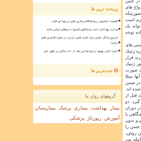
 در چنین
واج های
پربحث ترین ها
صورتیكه
ازم است
اهمیت تشخیص زودهنگام بیماری های دریچه ای قلب
واند یك
وزارت بهداشت باید پاسخگوی کمبود داروهای حیاتی باشد
اده توجه
شروع به کار اولین پلت فرم علمی ایران در حوزه فناوری های
دیابت
رسی های
اثبات تأثیر بهبود رژیم غذایی بعد از ۴۰ سالگی بر طول عمر
ه ژنتیك
ند قرار
ر ژنتیك
یك صورت
جدیدترین ها
ا مبتلا
 بوده و در ضمن
شده اند.
 قبل از
گروههای روان ما
یرد. دو
بیمار
بهداشت
بیماری
پزشک
بیمارستان
پذیر است، یكی قبل از حاملگی به روش PGD و دیگری در دوران
ح آزمایشگاهی یا
آموزش
رپورتاژ
پزشکی
 و بدون
 حسن را
ین روش،
امله می