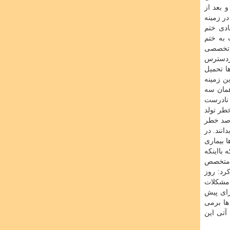
 بعد از
ر زمینه
ادی ختم
 به ختم
م تخصصی
دردسترس
ا تحمیل
ن زمینه
همان سه
ی نادرست
طر تولد
رصد خطر
انند. در
 بیماری
 بااینكه
ن متخصص
رد: روز
 مشكلات
رای پیش
ها برمی
آتی این