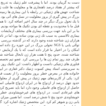
دست به گریبان بودند. اما با پیشرفت علم ژنتیك به تدر
كه بیشتر از هفتاد درصد ناهنجاری ها و معلولیت ها علت ژن
شناخت جهش های ژنتیكی در رابطه با این بیماری ها زمینه
بزرگ در پیش گیری از بروز معلولیت در نسل های آتی بود. 
با یك تحول بزرگ دیگر در چند سال اخیر اضافه كرد: تا ه
قبل ما با محدودیت و نقطه ای بودن تكنیك ها مواجه بودیم. 
بنا بر این باید جهت بررسی بیماری های مختلف آزمایشات گ
هزاران ژن شناخته شده وجود دارند كه در گذشته بررسی ای
توالی یابی یا NGS تحولی بزرگ در این حوزه رخ داده است. این
امكان را در اختیار ما قرار داده است كه با یك آزمایش
ظرف چند روز تمام ژن ها را بررسی كرد. عضو تیم تخصصی م
فناوری های ژنتیكی دانست و اظهار داشت: این تكنیك روز د
به سرپرستی استاد پیش كسوت ژنتیك دكتر غفاری در ایرا
خانواده های در معرض خطر بروز معلولیت را از نعمت فرزن
كرد: یكی از كاربردهای مهم ژنتیك در پیش گیری از معلو
حدود چهل درصد از ازدواج ها در ایران ازدواج فامیلی 
حاصل از ازدواج های فامیلی وجود دارد اما باید تصریح كرد
های غیرعادی است. در ازدواج های غیرخویشاوندی خطر بر
خویشاوندی حدود پنج تا شش درصد است. اما همین میزان خطر 
یابی زن و شوهر كم كرد. این متخصص ژنتیك اشاره كرد: گا