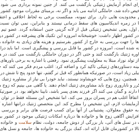
برای انجام آزمایش ژنتیكی بازگشت می كنند. از جنین نمونه برداری می شود و
 داده شد، حاملگی ادامه می یابد و اگر نه، برمبنای مقررات موجود كشور د
 محدودیت هایی دارد. برای نمونه، ممكنست برخی به لحاظ اخلاقی و اعتق
 در زمره اندیكاسیون های سقط درمانی نیستند و بنابراین، نمی توان نسبت
 اول، یعنی تشخیص ژنتیكی قبل از لانه گزینی جنین استفاده گردد. عضو تی
ود در كشور اظهار داشت: خوشبختانه امروزه این تكنیك های پیشرفته در كشور 
ها را جهت بررسی به خارج از كشور بفرستیم و هزینه های زیادی به خانواده ه
اخته شده است، امروزه در كشور ما قابل بررسی و پیشگیری است. اما باید درای
وره ژنتیك بازگشت كنند و حتی اگر در دوران حاملگی بازگشت می كنند، در 
 تولد نوزاد مبتلا به معلولیت پیشگیری نمود. رفعتی با اشاره به برخی باورها
ه دستاوردهای ژنتیكی تاكید كرد و اضافه كرد: اغلب مردم فكر می كنند كه خ
لی زیاد است، در صورتیكه همانطور كه قبل تر گفتم، تنها حدود پنج تا شش د
مچنین، زوج هایی كه خویشاوند نیستند، نباید خودرا بی نیاز از مشاوره ژنتیك بد
 ناباروری زوج باید مشاوره‌ی ژنتیك انجام دهند. یا گاهی می بینیم كه زوج ها
دارند و گمان می كنند اگر فرزند بعدی پسر باشد، نابینا نخواهد بود. در صورتیكه
 اتفاقاً اغلب هم در پسران بروز می كند، اما تشخیص این مسئله فقط در توا
مایشات لازم، این تشخیص را مطرح كند. این متخصص ژنتیك درانتها اشاره ك
به حقوق معلولان، پشتیبانی از آنها برای كسب فرصت های برابر و بررسی
افزایش آگاهی زوج ها و خانواده ها درباره امكانات ژنتیكی موجود در كشور ب
ت در نسل های آتی، بار بزرگی از دوش جامعه، دولت، نظام
سلامت
و خانواده 
لا در كشورمان قابل ارائه اند، كمك بزرگی به خانواده ها، جامعه و نسل های 