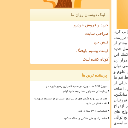
لینک دوستان روان ما
خرید و فروش خودرو
الی كرد.
طراحی سایت
ه بررسی
فیش حج
 و در معلولیت های ذهنی بیشتر از
سل جدید
قیمت بیسیم باوفنگ
نیك این
کوتاه کننده لینک
هزار ژن
دود پنج تا هفت هزار ژن تابحال شناخته شده اند كه جهش در آنها با بروز بیماری و معلولیت ارتباط دارد. با تكنیك NGS می توان
 علوم و
پربیننده ترین ها
 تیم ما
خیلی از
تجهیز 100 تخت ویژه مراسم خاکسپاری رهبر شهید در
، اضافه
بیمارستان صحرایی مصلی به علاوه فیلم
یانگین،
مصرف بی رویه مکمل های چربی سوز سبب بروز انسداد عروق و
فرزندان
افت فشار می شود
 ازدواج
شناسایی ۴۹۲ بیماری نادر
واج های
ج توالی
هشدار! دردهای شکمی را ساکت نکنید
سابقه‌ی