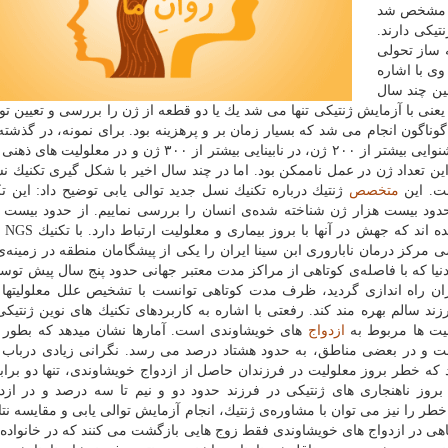
یج مشخص شد
تیكی دارند.
 ساز تحولی
وی با اشاره
مین چند سال
یعنی با آزمایش ژنتیكی تنها می شد یك یا دو قطعه از ژن را بررسی و تعیین تو
وناگون انجام می شد كه بسیار زمان بر و پرهزینه بود. برای نمونه، در گذشت
بیماری تالاسمی به سبب تك ژنی بودن ساده بود، اما در ناشنوایی بیشتر از ۲۰۰ ژن، در نابینایی بیشتر از ۳۰۰ ژن
ن تعداد ژن در عمل ناممكن بود. اما در چند سال اخیر با شكل گیری تكنیك ن
متخصص
ژنتیك درباره تكنیك نسل جدید توالی یابی توضیح داد: این تك
 حدود بیست هزار ژن شناخته شده‌ی انسان را بررسی نماییم. از حدود بیست 
شناخته شده، ح
ركز درمان ناباروری ابن سینا ایران را یكی از پیشگامان منطقه در زمینه‌ی
نیا كه با فاصله‌ی كوتاهی از مراكز مدت معتبر جهانی حدود پنج سال پیش توسط
ن راه اندازی گردید، ظرف مدت كوتاهی توانست با تشخیص علل معلولیتها 
د سالم بهره مند كند. رفعتی با اشاره به كاربردهای تكنیك های نوین ژنتیكی
لیت ها مربوط به
ازدواج
های خویشاوندی است. آمارها نشان میدهد كه بطور م
است و در بعضی مناطق، به حدود هشتاد درصد می رسد. نگرانی زیادی درباب 
 كه خطر بروز معلولیت در فرزندان حاصل از ازدواج خویشاوندی، تنها دو برابر
وز ناهنجاری های ژنتیكی در فرزند حدود دو و نیم تا سه درصد و در ازد
را نیز می توان با مشاوره‌ی ژنتیك، انجام آزمایش توالی یابی و مقایسه نتای
هی در ازدواج های خویشاوندی فقط زوج هایی بازگشت می كنند كه در خانواده 