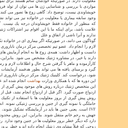
معلولیت دارند. در صورتیكه خودشان سالم هستند برای نمونه
مواردی با بررسی و شناسایی ژن ها می توان از تولد فرزند
خویشاوندی نیست، توضیح داد: گاهی زوج ها تصور می كنند ك
وجود سابقه بیماری یا معلولیت در خانواده نیز می تواند ن
كه منظور از خانواده فقط خویشاوندان درجه یك نیست. گا
علامت باشد، برای اینكه ما با این اقوام نیز اشتراكات ژنتی
ندارند و آنرا ناشی از اتفاق و علل
گوناگون می دانند، در صورتیكه اگر بیماری ای در خانواده 
لازم را انجام داد. عضو تیم تخصصی مركز درمان ناباروری 
دانست و اظهار داشت: همه‌ی زوج ها به انجام آزمایش های 
دارند یا خیر، در مشاوره ژنتیك مشخص می شود. بنابراین،
كارآزموده و ماهر با گرفتن شرح حال و اطلاعات لازم و 
گیرد و برمبنای یافته ها می تواند بطور هدفمند آزمایشا
این دوره ها كه با همكاری وزارت
بهداشت
انجام شده اند عل
این متخصص ژنتیك درباره روش های موجود پیش گیری از برو
ازدواج صورت گیرد. اگر قبل از ازدواج انجام نشد، قبل از
IVF است. یعنی جنین ها باید در آزمایشگاه تشكیل شون
جهش به رحم خانم منتقل شوند. بنابراین، این روش محدودی
دارد كه دیگر خطر بروز معلولیت ها در جنین وجود ندارد.
زوجی كه قبلاً مشاوره‌ی ژنتیك انجام داده اند و خطر برو