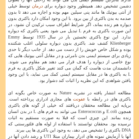
دشمن تشخیص دهد. همینطور وجود دیواره برای
درمان
توسط خیلی
از آنتی بیوتیك ها مانند پنی سیلین مهم بوده و اجازه می دهد تا بدون
صدمه به بدن باكتری از بین برود. با این وجود امكان دارد باكتری بدون
دیواره هم زنده بماند، اگر شرایط اطراف سبب تركیدن آن نشود، در
این صورت باكتری به فرم L تبدیل می شود یعنی باكتری كه دیواره
ندارد. این نوع باكتری نخستین بار در سال 1935 توسط Emmy
Klienberger كشف شد. باكتری بدون دیواره سلولی اغلب شكننده
بوده و شكل خاص خویش را از دست می دهد. از جانب دیگر تا حدی
زیادی برای سیستم ایمنی بدن نامرئی و در مقابل آنتی بیوتیك هایی كه
نوع خاصی از دیواره را هدف قرار می دهند هم مقاوم می شوند.
دانشمندان مدت هاست كه گمان می كنند تغییر شكل باكتری به فرم
L به باكتری ها در مقابل سیستم ایمنی كمك می نماید، با این وجود
یافتن شواهدی كه این نظریه را اثبات كند دشوار بود.
مطالعه انتشار یافته در نشریه Nature به صورت خاص بگونه ای
باكتری های در رابطه با
عفونت
های مجاری ادراری پرداخته است.
برپایه این مطالعه محققان دریافتند كه خیلی از گونه های باكتری
همچون E.coli و Enterococcus می توانند به فرم های L در بدن انسان
زنده بمانند. این چیزی است كه قبلا به صورت مستقیم به اثبات
نرسیده بود. محققان توانستند با استفاده از لوله های فلئورسنتی كه
DNA باكتری را تشخیص می دهد، به وجود این باكتری ها پی ببرند.
آنها با آزمایش نمونه های ادرار بیماران مبتلا UTI و رشد دادن آنها در