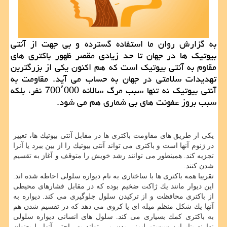
به گزارش روان ما استفاده گسترده و بی جهت از آنتی
بیوتیك ها در جهان تا حد زیادی مقصر ظهور باكتری های
مقاوم به آنتی بیوتیك است كه هم اكنون یكی از بزرگترین
تهدیدات سلامتی در جهان به حساب می آید. مقاومت به
آنتی بیوتیك نه تنها سبب مرگ سالانه 700٬000 نفر، بلكه
سبب بروز عفونت های بی شماری هم می شود.
یكی از طریق های مقاومت باكتری ها در مقابل آنتی بیوتیك ها، تغییر
در ژنوم آنها است و باكتری می تواند آنتی بیوتیك را از بین ببرد یا آنرا
تجزیه كند. همینطور می توانند رشد خویش را متوقف و آغاز به تقسیم
شدن كنند.
تقریبا همه باكتری ها با ساختاری به نام دیواره سلولی احاطه شده اند.
این دیوار مانند یك ژاكت ضخیم بوده كه در مقابل فشارهای محیطی
از باكتری محافظت و از تركیدن سلول جلوگیری می كند. دیواره به
آنها یك شكل منظم میله ای یا كروی می دهد كه در تقسیم شدن هم
به باكتری كمك بسیاری می كند. سلول های انسانی دیواره سلولی
ندارند بنابراین سیستم ایمنی بدن می تواند به راحتی آنها را بعنوان