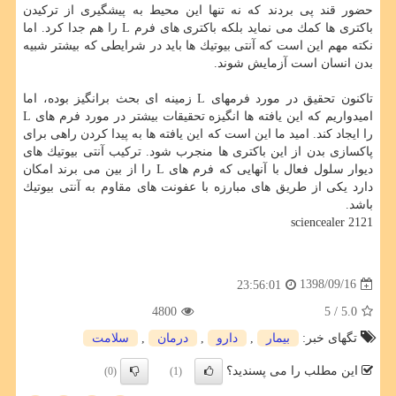
حضور قند پی بردند كه نه تنها این محیط به پیشگیری از تركیدن
باكتری ها كمك می نماید بلكه باكتری های فرم L را هم جدا كرد. اما
نكته مهم این است كه آنتی بیوتیك ها باید در شرایطی كه بیشتر شبیه
بدن انسان است آزمایش شوند.
تاكنون تحقیق در مورد فرمهای L زمینه ای بحث برانگیز بوده، اما
امیدواریم كه این یافته ها انگیزه تحقیقات بیشتر در مورد فرم های L
را ایجاد كند. امید ما این است كه این یافته ها به پیدا كردن راهی برای
پاكسازی بدن از این باكتری ها منجرب شود. تركیب آنتی بیوتیك های
دیوار سلول فعال با آنهایی كه فرم های L را از بین می برند امكان
دارد یكی از طریق های مبارزه با عفونت های مقاوم به آنتی بیوتیك
باشد.
sciencealer 2121
1398/09/16
23:56:01
4800
/ 5
5.0
تگهای خبر:
بیمار
,
دارو
,
درمان
,
سلامت
این مطلب را می پسندید؟
(0)
(1)