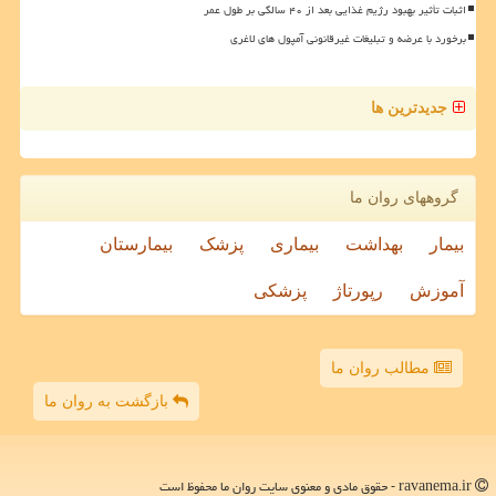
اثبات تأثیر بهبود رژیم غذایی بعد از ۴۰ سالگی بر طول عمر
برخورد با عرضه و تبلیغات غیرقانونی آمپول های لاغری
جدیدترین ها
گروههای روان ما
بیمار
بهداشت
بیماری
پزشک
بیمارستان
آموزش
رپورتاژ
پزشکی
مطالب روان ما
بازگشت به روان ما
ravanema.ir - حقوق مادی و معنوی سایت روان ما محفوظ است