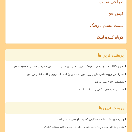
طراحی سایت
فیش حج
قیمت بیسیم باوفنگ
کوتاه کننده لینک
پربیننده ترین ها
تجهیز 100 تخت ویژه مراسم خاکسپاری رهبر شهید در بیمارستان صحرایی مصلی به علاوه فیلم
مصرف بی رویه مکمل های چربی سوز سبب بروز انسداد عروق و افت فشار می شود
شناسایی ۴۹۲ بیماری نادر
هشدار! دردهای شکمی را ساکت نکنید
پربحث ترین ها
وزارت بهداشت باید پاسخگوی کمبود داروهای حیاتی باشد
شروع به کار اولین پلت فرم علمی ایران در حوزه فناوری های دیابت