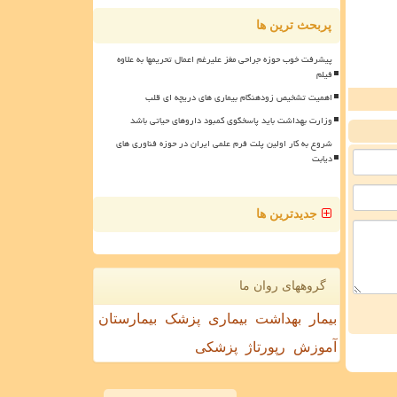
پربحث ترین ها
پیشرفت خوب حوزه جراحی مغز علیرغم اعمال تحریمها به علاوه
فیلم
اهمیت تشخیص زودهنگام بیماری های دریچه ای قلب
وزارت بهداشت باید پاسخگوی کمبود داروهای حیاتی باشد
شروع به کار اولین پلت فرم علمی ایران در حوزه فناوری های
دیابت
جدیدترین ها
گروههای روان ما
بیمار
بهداشت
بیماری
پزشک
بیمارستان
آموزش
رپورتاژ
پزشکی