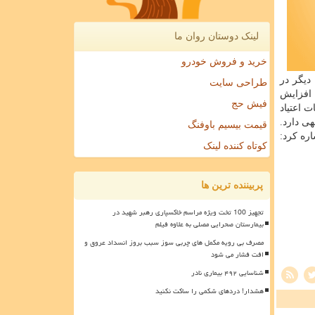
لینک دوستان روان ما
خرید و فروش خودرو
دیگر در
طراحی سایت
 افزایش
فیش حج
 اعتیاد
ی دارد.
قیمت بیسیم باوفنگ
ره كرد:
کوتاه کننده لینک
پربیننده ترین ها
تجهیز 100 تخت ویژه مراسم خاکسپاری رهبر شهید در
بیمارستان صحرایی مصلی به علاوه فیلم
مصرف بی رویه مکمل های چربی سوز سبب بروز انسداد عروق و
افت فشار می شود
شناسایی ۴۹۲ بیماری نادر
هشدار! دردهای شکمی را ساکت نکنید