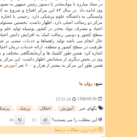
در ستاد مبارزه با موادمخدر با دستور رئیس جمهور به تص
وی ادامه داد: در سال ۸۳ این مركز افتتاح و شرو
وابستگی به دانشگاه علوم پزشكی دارد. رحیمی با اشاره ب
مركز دو رسالت اصلی دارد، اظهار داشت: نخستین مسئولی
اعتیاد و مصرف مواد مخدر در كشور بوسیله تولید علم و ت
سطح كشور و دومین رسالت كمك به افزایش دانش اعتیاد 
حال انجام می باشد تولید راهنماها و
خدمات
مبتنی بر شو
ظرفیت در سطح كشور و منطقه، ارائه خدمات درمان اعتیاد و
اشاره كرد: همین طور كلینیك ها و آزمایشگاهی مختلف و ب
وی در بخش دیگری از سخنانش اظهار داشت: این مركز بیشت
همین طور این مركز به بیشتر از هزار و ۶۰۰ نفر
آموزش
تخ
منبع:
روان ما
1398/09/30
13:51:14
تگهای خبر:
آموزش
,
اختلال
,
پزشك
,
پزشك
این مطلب را می پسندید؟
(0)
(1)
تازه ترین مطالب مرتبط