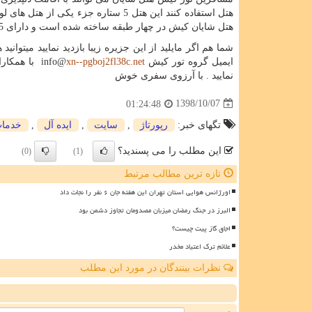
هتل شایان کیش در چهار طبقه ساخته شده است و دارای 195 باب واحد اقامتی می باشد که همگی این واحدها چشم اندازی روبه دریا و باغ دارند.
شما هم اگر مایلید از این جزیره زیبا بازدید نمایید میتوان
ایمیل گروه تور کیش
xn--pgboj2fl38c.net
info@
با همکارا
نمایید . با آرزوی سفری خوش
1398/10/07
01:24:48
تگهای خبر:
رپورتاژ
,
سایت
,
ایده آل
,
خدما
این مطلب را می پسندید؟
(0)
(1)
تازه ترین مطالب مرتبط
اورژانس هوایی استان تهران این هفته جان ۶ نفر را نجات داد
البرز در جنگ رمضان میزبان مصدومان تجاوز دشمن بود
اجاق گاز پیت چیست؟
علائم ترک اعتیاد مخدر
نظرات بینندگان در مورد این مطلب
ن