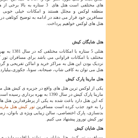
های مختلفی است هتل های
3
ستاره به بالا برخی از ه
منطقه لوکس و مجلل هستند و امکانات خیلی خوبی را 
مسافرین خود قرار می دهند در ادامه به توضیح کوتاهی د
هتل های لوکس خواهیم پرداخت.
هتل شایگان کیش
هتلی 5 ست
مختلف با امکانات فراوانی می باشد برای مسافران تور ک
نزدیک بودن این هتل به مراکز خرید و اماکن تفریحی و گرد
هتل می توان به کافی شاپ، صبحانه، سونا، جکوزی،بیلیارد، 
هتل مارینا پارک کیش
مارینا پارک کیش در سال 1390 به 
که این هتل دارد باعث شده به یکی از پرطرفدارین هتل ها
را به خود جذب کرده است مسافرین
تور کیش هتل مارین
بدنسازی، پارک اختصاصی، سالن زیبایی ویژه ی بانوان، زمین
تور کیش نوروز پیشنهاد می کنیم.
هتل شایان کیش
مسافرین تور کیش هتل شایان می توانند با اقامت دلپذیری 