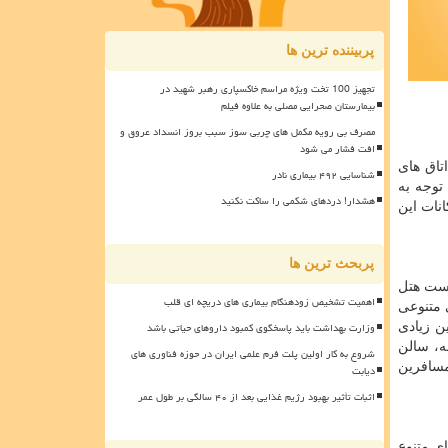
پربیننده ترین ها
تجهیز 100 تخت ویژه مراسم خاکسپاری رهبر شهید در
بیمارستان صحرایی مصلی به علاوه فیلم
مصرف بی رویه مکمل های چربی سوز سبب بروز انسداد عروق و
افت فشار می شود
ای اتاق های
شناسایی ۴۹۲ بیماری نادر
توجه به
هشدار! دردهای شکمی را ساکت نکنید
نات این
پربحث ترین ها
لو واقع شده است هتل
اهمیت تشخیص زودهنگام بیماری های دریچه ای قلب
هی متنوعی
وزارت بهداشت باید پاسخگوی کمبود داروهای حیاتی باشد
ن زیادی
ه، سالن
شروع به کار اولین پلت فرم علمی ایران در حوزه فناوری های
مسافرین
دیابت
اثبات تأثیر بهبود رژیم غذایی بعد از ۴۰ سالگی بر طول عمر
ی متنوع