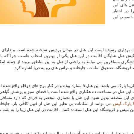
تل های این
در اختیار
ر خصوص این
اره با امکانات مختلفی که در سال 1381 به بهره برداری رسیده است این هتل در میدان پردیس ساخته شده است و دار
یش هتل شایگان اقامت در این هتل یکی از بهترین انتخاب هاست چرا که با 
شگری مسافرین می توانند به راحتی از هتل به این مناطق بروند از جمله امکا
فروشگاه، صندوق امانات، چایخانه و تراس های رو به دریا اشاره کرد.
یکی از لوکس ترین هتل های واقع در جزیره ی کیش هتل مارینا پارک می باشد این هتل 5 ستاره بوده و در کنار برج های دوق
بهره برداری رسیده است این هتل در مساحت ده هکتاری واقع شده است با فضای سبز و پوشش گیا
ی این منطقه تبدیل شود. این هتل با معماری منحصر به فردی که دارد مسافری
ا پارک کیش
می توانند از امکانات بی نظیر این هتل از قبیل کافی بار، چایخان
 تنیس و فروشگاه این هتل استفاده کنند. . اقامت در این هتل زیبا را به شما 
در این هتل از امکانات ویژه ی آن شامل سالن بیلیارد، کنفرانس و فست فودها