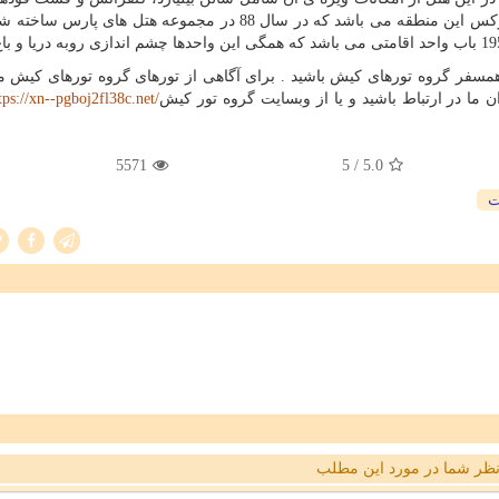
هتل استفاده کنند این هتل 5 ستاره جزء یکی از هتل های لوکس این منطقه می باشد که در سال 88 در مجموعه هتل
ید همسفر گروه تورهای کیش باشید . برای آگاهی از تورهای گروه تورهای کیش میت
ن ما در ارتباط باشید و یا از وبسایت گروه تور کیش
tps://xn--pgboj2fl38c.net/
5571
/ 5
5.0
ت
ظر شما در مورد این مطلب