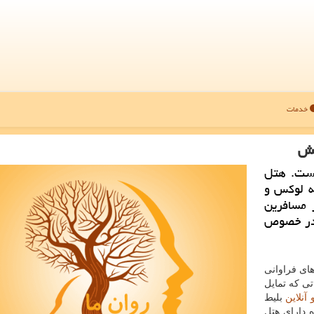
خدمات
یش
است. هتل
طقه لوكس و
 مسافرین
 در خصوص
های فراوانی
تی که تمایل
 آنلاین
بلیط
 دارای هتل