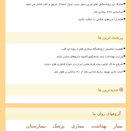
مصرف بی رویه مکمل های چربی سوز سبب بروز انسداد عروق و افت فشار می شود
شناسایی ۴۹۲ بیماری نادر
هشدار! دردهای شکمی را ساکت نکنید
پربحث ترین ها
اهمیت تشخیص زودهنگام بیماری های دریچه ای قلب
وزارت بهداشت باید پاسخگوی کمبود داروهای حیاتی باشد
شروع به کار اولین پلت فرم علمی ایران در حوزه فناوری های دیابت
اثبات تأثیر بهبود رژیم غذایی بعد از ۴۰ سالگی بر طول عمر
جدیدترین ها
گروههای روان ما
بیمار
بهداشت
بیماری
پزشک
بیمارستان