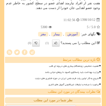
هفت نفر از افراد نیازمند اهدای عضو در سطح كشور به خاطر عدم
وجود عضو اهدایی جان خودرا از دست می دهند.
1398/10/12
11:02:56
5300
/ 5
5.0
تگهای خبر:
آموزش
,
بیمار
,
مغز
این مطلب را می پسندید؟
(0)
(1)
تازه ترین مطالب مرتبط
اهمیت تشخیص زودهنگام بیماری های دریچه ای قلب
وزارت بهداشت باید پاسخگوی کمبود داروهای حیاتی باشد
شروع به کار اولین پلت فرم علمی ایران در حوزه فناوری های دیابت
برخورد با عرضه و تبلیغات غیرقانونی آمپول های لاغری
نظرات بینندگان در مورد این مطلب
نظر شما در مورد این مطلب