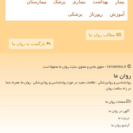
بیمار
بهداشت
بیماری
پزشک
بیمارستان
آموزش
رپورتاژ
پزشکی
مطالب روان ما
بازگشت به روان ما
ravanema.ir - حقوق مادی و معنوی سایت روان ما محفوظ است
روان ما
روانشناسی و روانپزشکی : اطلاعات مفید در حوزه روانشناسی و روانپزشکی : روان ما، همراه شما
در راه سلامت روان
صفحات روان ما
آگهی در روان ما
درباره ما
آرشیو روان ما