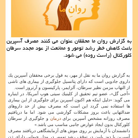
به گزارش روان ما محققان عنوان می كنند مصرف آسپرین
باعث كاهش خطر رشد تومور و ممانعت از عود مجدد سرطان
كلوركتال (راست روده) می شود.
به گزارش روان ما به نقل از مهر، به قول برخی محققان آسپرین یك
داروی جادویی است كه دارای پتانسیل جلوگیری از بیماری های ناشی
از التهاب مزمن نظیر سرطان، آلزایمر، پاركینسون و آرتروز است.
«آجی گل»، عضو تیم تحقیق از كلینیك سیتی هوپ آمریكا، در اینباره
می گوید: «دلیل اینكه هم اكنون آسپرین برای جلوگیری از این بیماری
ها استفاده نمی گردد این است كه مصرف بیش از حد داروهای
ضدالتهابی باعث بروز مشكلات گوارشی می شود. اما ما دریافتیم
مصرف روزانه مشخص آسپرین برای
درمان
و جلوگیری از سرطان
كلوركتال بدون ایجاد عوارض جانبی مناسب می باشد.»
دانشمندان با آزمایش بر روی موش های آزمایشگاهی دریافتند مصرف
آسپرین با دوز پایین در توقف رشد تومور در مدل حیوانی دارای ژن