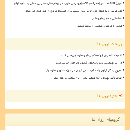
تجهیز 100 تخت ویژه مراسم خاکسپاری رهبر شهید در بیمارستان صحرایی مصلی به علاوه فیلم
مصرف بی رویه مکمل های چربی سوز سبب بروز انسداد عروق و افت فشار می شود
شناسایی ۴۹۲ بیماری نادر
هشدار! دردهای شکمی را ساکت نکنید
پربحث ترین ها
اهمیت تشخیص زودهنگام بیماری های دریچه ای قلب
وزارت بهداشت باید پاسخگوی کمبود داروهای حیاتی باشد
شروع به کار اولین پلت فرم علمی ایران در حوزه فناوری های دیابت
اثبات تأثیر بهبود رژیم غذایی بعد از ۴۰ سالگی بر طول عمر
جدیدترین ها
گروههای روان ما