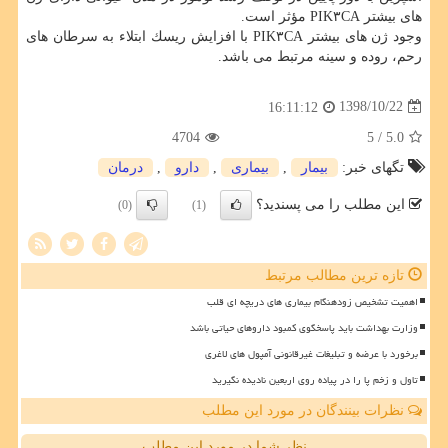
های بیشتر PIK۳CA مؤثر است.
وجود ژن های بیشتر PIK۳CA با افزایش ریسك ابتلاء به سرطان های
رحم، روده و سینه مرتبط می باشد.
1398/10/22
16:11:12
4704
/ 5
5.0
تگهای خبر:
بیمار
,
بیماری
,
دارو
,
درمان
این مطلب را می پسندید؟
(0)
(1)
تازه ترین مطالب مرتبط
اهمیت تشخیص زودهنگام بیماری های دریچه ای قلب
وزارت بهداشت باید پاسخگوی کمبود داروهای حیاتی باشد
برخورد با عرضه و تبلیغات غیرقانونی آمپول های لاغری
تاول و زخم پا را در پیاده روی اربعین نادیده نگیرید
نظرات بینندگان در مورد این مطلب
نظر شما در مورد این مطلب