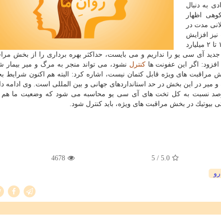
ادی به دنبال
وهی اظهار
لانی مدت در
نیز افزایش
می یابد. زیرا، هزینه راه اندازی هر تخت آی سی یو بین ۱.۵ تا ۲ میلیارد
دید آی سی یو را نداریم و می بایست، حداكثر بهره برداری را از بخش مرا
افزود: اگر این عفونت ها
كنترل
نشود، می تواند منجر به مرگ و میر بیمار شو
خش مراقبت های ویژه قابل كتمان نیست، اشاره كرد: البته هم اكنون شرایط 
یر در این بخش در حد استانداردهای جهانی و بین المللی است. وی ادامه داد
 میر در بخش مراقبت های ویژه بین ۱۸ تا ۲۴ درصد نسبت به كل تخت های آی سی یو محاسبه می شود كه وضعیت ما
بیوتیك در بخش مراقبت های ویژه، باید كنترل شود.
4678
/ 5
5.0
رو