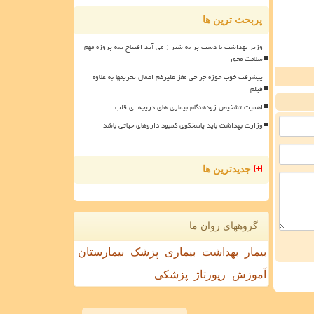
پربحث ترین ها
وزیر بهداشت با دست پر به شیراز می آید افتتاح سه پروژه مهم
سلامت محور
پیشرفت خوب حوزه جراحی مغز علیرغم اعمال تحریمها به علاوه
فیلم
اهمیت تشخیص زودهنگام بیماری های دریچه ای قلب
وزارت بهداشت باید پاسخگوی کمبود داروهای حیاتی باشد
جدیدترین ها
گروههای روان ما
بیمار
بهداشت
بیماری
پزشک
بیمارستان
آموزش
رپورتاژ
پزشکی