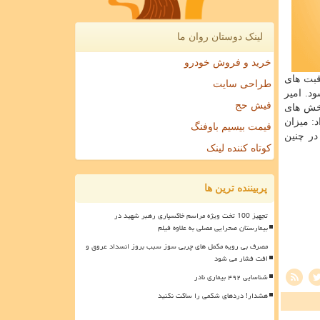
لینک دوستان روان ما
خرید و فروش خودرو
قبت های
طراحی سایت
د. امیر
فیش حج
بخش های
: میزان
قیمت بیسیم باوفنگ
 هم در چنین
کوتاه کننده لینک
پربیننده ترین ها
تجهیز 100 تخت ویژه مراسم خاکسپاری رهبر شهید در
بیمارستان صحرایی مصلی به علاوه فیلم
مصرف بی رویه مکمل های چربی سوز سبب بروز انسداد عروق و
افت فشار می شود
شناسایی ۴۹۲ بیماری نادر
هشدار! دردهای شکمی را ساکت نکنید