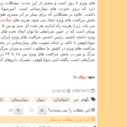
های ویژه ۷ روز است و بیشتر از این مدت، مشكلات زی
دارد كه بروز
عفونت
های بیمارستانی است. امیرسوادك
داشت: علاوه بر مشكلاتی كه برای بیمار در اثر بستری طو
بخش مراقبت های ویژه ایجاد می شود، هزینه های
سلامت
تومان است كه در چنین شرایطی ما توان ایجاد تخت های ج
ویژه داشته باشیم. رئیس انجمن مراقبت های ویژه ایران، 
سوادكوهی با تاكید بر اینكه عفونت های بیمارستانی در ب
مراقبت های ویژه در كشور ما مطلوب است و میزان مرگ و م
مرگ و
شرایطی است. بگفته امیر سوادكوهی، مصرف داروهای آنتی 
منبع:
روان ما
1398/10/23
14:20:02
تگهای خبر:
استاندارد
,
بیمار
,
بیمارستان
,
دا
این مطلب را می پسندید؟
(0)
(1)
تازه ترین مطالب مرتبط
وزیر بهداشت با دست پر به شیراز می آید افتتاح سه پروژه مهم سلامت محور