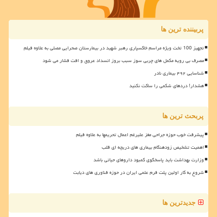
پربیننده ترین ها
تجهیز 100 تخت ویژه مراسم خاکسپاری رهبر شهید در بیمارستان صحرایی مصلی به علاوه فیلم
مصرف بی رویه مکمل های چربی سوز سبب بروز انسداد عروق و افت فشار می شود
شناسایی ۴۹۲ بیماری نادر
هشدار! دردهای شکمی را ساکت نکنید
پربحث ترین ها
پیشرفت خوب حوزه جراحی مغز علیرغم اعمال تحریمها به علاوه فیلم
اهمیت تشخیص زودهنگام بیماری های دریچه ای قلب
وزارت بهداشت باید پاسخگوی کمبود داروهای حیاتی باشد
شروع به کار اولین پلت فرم علمی ایران در حوزه فناوری های دیابت
جدیدترین ها