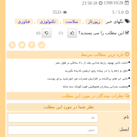
1398/10/28
23:58:18
5533
/ 5
5.0
تگهای خبر:
رپورتاژ
,
سلامت
,
تكنولوژی
,
فناوری
این مطلب را می پسندید؟
(0)
(1)
تازه ترین مطالب مرتبط
اثبات تأثیر بهبود رژیم غذایی بعد از ۴۰ سالگی بر طول عمر
تاول و زخم پا را در پیاده روی اربعین نادیده نگیرید
تاثیر ابر های پراکنده بر افزایش مضرات نور خورشید برای پوست
وضعیت بحرانی بیماران هموفیلی فوت کودک سه ساله
نظرات بینندگان در مورد این مطلب
نظر شما در مورد این مطلب
نام:
ایمیل: