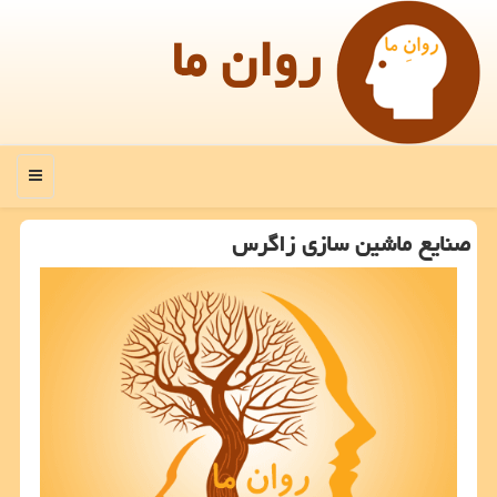
روان ما
منو
صنایع ماشین سازی زاگرس