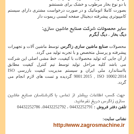
با دو نوع بخار مرطوب و خشک برای شستشو
بصورت کاملا اتوماتیک و در صورت درخواست مشتری دارای سیستم
کامپیوتری پیشرفته دیجیتال صفحه لمسی ریموت دار
سایر محصولات شرکت صنایع ماشین سازی:
دیگ بخار
،
دیگ آبگرم
محصولات
صنایع ماشین سازی زاگرس
توسط ماشین آلات و تجهیزات
پیشرفته و پرسنل متخصص و با تجربه تولید می گردد.
از آن جایی که تولید محصولات با کیفیت، خط مشی اصلی این شرکت
می باشد کلیه مراحل تولید توسط تیم کنترل کیفیت مطابق
بااستاندارد ملی ایران و سیستم مدیریت کیفیت بازرسی ISO
9001:2015 , ISO 10002:2014 گردیده و تست های لازم انجام می
گردد.
جهت کسب اطلاعات بیشتر از تماس با کارشناسان صنایع ماشین
سازی زاگرس دریغ نفرمائید.
تلفن دفتر فروش :
04432252791 ، 04432252792، 04432252786
نشانی سایت:
http://www.zagrosmachine.ir