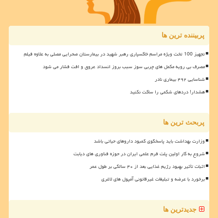
پربیننده ترین ها
تجهیز 100 تخت ویژه مراسم خاکسپاری رهبر شهید در بیمارستان صحرایی مصلی به علاوه فیلم
مصرف بی رویه مکمل های چربی سوز سبب بروز انسداد عروق و افت فشار می شود
شناسایی ۴۹۲ بیماری نادر
هشدار! دردهای شکمی را ساکت نکنید
پربحث ترین ها
وزارت بهداشت باید پاسخگوی کمبود داروهای حیاتی باشد
شروع به کار اولین پلت فرم علمی ایران در حوزه فناوری های دیابت
اثبات تأثیر بهبود رژیم غذایی بعد از ۴۰ سالگی بر طول عمر
برخورد با عرضه و تبلیغات غیرقانونی آمپول های لاغری
جدیدترین ها