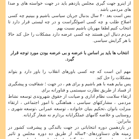
از اینرو جهت گیری مجلس یازدهم باید در جهت خواسته های و صدا
های مردمی باشد .
بس است بعد ۴۰ سال بدنبال جریان سیاسی باشیم و ببینیم چه کسی
اصلاح طلب و چه کسی اصولگراست و در چه لیستی قرار دارد تا
انتخاب کنیم.لطفا مهربان باشیم نسبت بهم.
مردم دنبال این هستند چه کسی عرضه دارد مشکلات را حل کند حالا
با هر گرایش سیاسی.
انتخاب ها باید بر اساس با عرضه و بی عرضه بودن مورد توجه قرار
گیرد.
مهم این است که چه کسی باورهای انقلاب را باور دارد و بتواند
مشکلات را حل کند.
پس بیایم همه با هم باشیم و برای هم ، در جهت ؛ شفافیت و پیشگیری
از فساد از طریق نظارت سیستمی و فناورانه برای
ارتقاء سلامت نظام اداری و صیانت از حقوق شهروندی‬ ‫توسعه نشاط
مردمی ، مشارکتهای سیاسی‬ ‫، هماهنگی با امور اجتماعی ‬، ‫ارتقاء
منزلت بانوان ،تحکیم بنیان خانواده‬ ، توسعه عمرانی ،توسعه شهری ،
روستایی‬ و خلاصه گامهای عملگرایانه بردارم نه شعار گرایانه.
بنابراین:
در یازدهمین دوره انتخاباتی ‫در جهت بالندگی و پیشرفت کشور در
زمینه های دستاوردهای‪۴۰‬ساله از طریق ده دوره مجلس و تاثیر