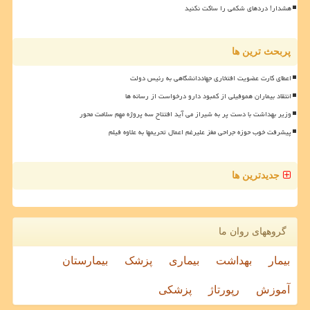
هشدار! دردهای شکمی را ساکت نکنید
پربحث ترین ها
اعطای کارت عضویت افتخاری جهاددانشگاهی به رئیس دولت
انتقاد بیماران هموفیلی از کمبود دارو درخواست از رسانه ها
وزیر بهداشت با دست پر به شیراز می آید افتتاح سه پروژه مهم سلامت محور
پیشرفت خوب حوزه جراحی مغز علیرغم اعمال تحریمها به علاوه فیلم
جدیدترین ها
گروههای روان ما
بیمار
بهداشت
بیماری
پزشک
بیمارستان
آموزش
رپورتاژ
پزشکی