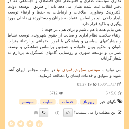
گذاری سیاست گذاری و قانونگذار های اقتصادی و اجتماعی که در
دفتر انقلاب ‫ثبت شده نشان می دهد باید از طریق ‬ ‫توسعه دولت
الکترونیک وفناوری اطلاعات‬ و ارتباطات به ‫حفظ و ارتقاء توسعه
پایدار داخی باید بر اساس اعتماد به جوانان و دستاوردهای داخلی مورد
پیگیری و تاکید قرار دارد.
پس بیایم همه با هم باشیم و برای هم ، در جهت ؛
ارتقاء سلامت نظام اداری و صیانت از حقوق شهروندی‬ ‫توسعه نشاط
و مشارکتهای سیاسی‬ ‫و هماهنگی با امور اجتماعی ‬و ‫ارتقاء منزلت
بانوان و تحکیم بنیان خانواده‬ و همچنین براساس ‫هماهنگی و توسعه
عمرانی و توسعه شهری و روستایی‬ گامهای عملگرایانه بردارم نه
شعار گرایانه
می توانید با
مهندس سیاوش امیدی نیا
در سایت مجلس ایران آشنا
شوید و سوابق و خدمات ایشان را مطالعه فرمایید.
1398/11/17
01:27:19
5712
/ 5
5.0
تگهای خبر:
رپورتاژ
,
خدمات
,
سایت
,
سیستم
این مطلب را می پسندید؟
(0)
(1)