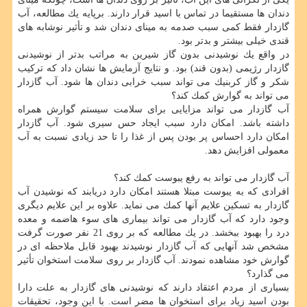
دندان ها مستقیما در تماس با اسید قرار دارند. برپایه یك مطالعه، آب
گازدار فقط كمی سبب صدمه به مینای دندان شد و تأثیر نوشابه های
قندی خیلی بیشتر و بدتر بود.
در واقع یك نوشیدنی بدون گاز شیرین به مراتب بدتر از نوشیدنی
گازدار رژیمی (بدون قند) بود. و نتایج آزمایش ها نشان داد كه تركیب
شكر و گاز كربنیك می تواند سبب خرابی دندان ها شود. آب گازدار
می تواند به گوارش كمك كند؟
آب گازدار می تواند مزایایی برای سلامت سیستم گوارش همراه
داشته باشد. امكان دارد سبب ایجاد حس سیری شود. آب گازدار
امكان دارد احساس پر بودن پس از غذا را تا حد زیادی نسبت به آب
معمولی افزایش دهد.
آب گازدار می تواند به رفع یبوست كمك كند؟
افرادی كه به یبوست مبتلا هستند امكان دارد دریابند كه نوشیدن آب
گازدار به تسكین علایم آنها كمك می نماید. علاوه بر این علایم دیگری
وجود دارد كه آب گازدار می تواند بیماری های سوء هاضمه و معده
درد را بهبود ببخشد. در یك مطالعه كه بر روی 21 نفر صورت گرفت
مشخص شد آنهایی كه آب گازدار نوشیدند بهبود قابل ملاحظه ای در
گوارش خود مشاهده نمودند. آب گازدار بر روی سلامت استخوان تأثیر
می گذارد؟
بسیاری از مردم اعتقاد دارند كه نوشیدنی های گازدار به علت دارا
بودن اسید زیاد برای استخوان ها مضر است. با این وجود، تحقیقات