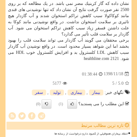
نشان داده كه گاز كربنیك مضر نمی باشد. در یك مطالعه كه بر روی
2500 نفر صورت گرفت نتایج آن نشان داد كه تنها نوشیدنی های قندی
مانند كوكاكولا سبب كاهش تراكم استخوان شدند و آب گازدار هیچ
تاثیری بر سلامت استخوان نداشت. در واقع نوشیدنی مانند كوكا به
علت داشتن فسفر زیاد سبب كاهش تراكم استخوان می شود. آب
گازدار بر سلامت قلب تأثیر می گذارد؟
برخی محققان می گویند آب گازدار می تواند سلامت قلب را بهبود
بخشد اما این شواهد بسیار محدود است. در واقع نوشیدن آب گازدار
سبب كاهش LDL كلسترول بد و افزایش كلسترول خوب HDL می
شود. healthline.com 2121
1398/11/18
01:38:44
5177
/ 5
5.0
تگهای خبر:
بیمار
,
بیماری
,
تولید
,
سفر
این مطلب را می پسندید؟
(0)
(1)
تازه ترین مطالب مرتبط
انتقاد بیماران هموفیلی از کمبود دارو درخواست از رسانه ها