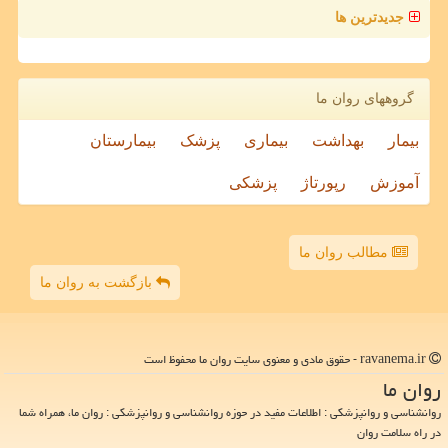
جدیدترین ها
گروههای روان ما
بیمار
بهداشت
بیماری
پزشک
بیمارستان
آموزش
رپورتاژ
پزشکی
مطالب روان ما
بازگشت به روان ما
ravanema.ir - حقوق مادی و معنوی سایت روان ما محفوظ است
روان ما
روانشناسی و روانپزشکی : اطلاعات مفید در حوزه روانشناسی و روانپزشکی : روان ما، همراه شما
در راه سلامت روان