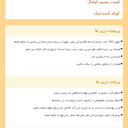
قیمت بیسیم باوفنگ
کوتاه کننده لینک
پربیننده ترین ها
تجهیز 100 تخت ویژه مراسم خاکسپاری رهبر شهید در بیمارستان صحرایی مصلی به علاوه فیلم
مصرف بی رویه مکمل های چربی سوز سبب بروز انسداد عروق و افت فشار می شود
شناسایی ۴۹۲ بیماری نادر
هشدار! دردهای شکمی را ساکت نکنید
پربحث ترین ها
اعطای کارت عضویت افتخاری جهاددانشگاهی به رئیس دولت
انتقاد بیماران هموفیلی از کمبود دارو درخواست از رسانه ها
وزیر بهداشت با دست پر به شیراز می آید افتتاح سه پروژه مهم سلامت محور
پیشرفت خوب حوزه جراحی مغز علیرغم اعمال تحریمها به علاوه فیلم