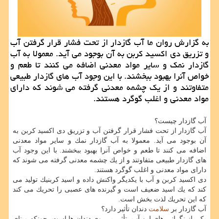
به گزارش روان ما آب گازدار از تحت فشار قرار گرفتن آب
و تزریق دی اكسید كربن به آن بوجود می آید. معمولا به آب
گازدار نمك و سایر مواد معدنی اضافه می كنند تا طعم و
خواص آنرا بهبود ببخشند. با این وجود آب های گازدار طبیعی
متفاوتند و از یك چشمه معدنی گرفته می شوند كه دارای
مواد معدنی و اغلب گوگرد هستند.
آب گازدار چیست؟
آب گازدار از تحت فشار قرار گرفتن آب و تزریق دی اكسید كربن به
آن بوجود می آید. معمولا به آب گازدار نمك و سایر مواد معدنی
اضافه می كنند تا طعم و خواص آنرا بهبود ببخشند. با این وجود آب
های گازدار طبیعی متفاوتند و از یك چشمه معدنی گرفته می شوند كه
دارای مواد معدنی و اغلب گوگرد هستند.
دی اكسید كربن و آب با یكدیگر واكنش داده و اسید كربنیك تولید می
كند كه یك اسید ضعیف است و گیرنده های عصبی را تحریك می كند
كه این تحریك لذت بخش است.
آب گازدار بر
سلامت
دندان تأثیر دارد؟
یكی از نگرانی های این آب، تأثیر بر روی دندان ها است، چونكه مینای