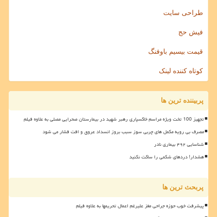
طراحی سایت
فیش حج
قیمت بیسیم باوفنگ
کوتاه کننده لینک
پربیننده ترین ها
تجهیز 100 تخت ویژه مراسم خاکسپاری رهبر شهید در بیمارستان صحرایی مصلی به علاوه فیلم
مصرف بی رویه مکمل های چربی سوز سبب بروز انسداد عروق و افت فشار می شود
شناسایی ۴۹۲ بیماری نادر
هشدار! دردهای شکمی را ساکت نکنید
پربحث ترین ها
پیشرفت خوب حوزه جراحی مغز علیرغم اعمال تحریمها به علاوه فیلم