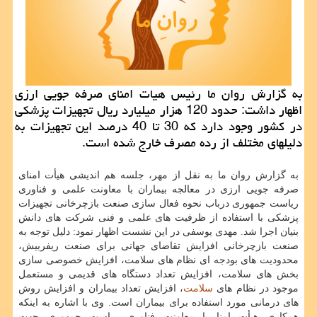
به گزارش روان ما رئیس هیات امنای صرفه جویی ارزی
اظهار داشت: حدود 120 هزار میلیارد ریال تجهیزات پزشكی
در كشور وجود دارد كه 30 تا 40 درصد این تجهیزات به
دلیلهای مختلف از رده مصرف خارج شده است.
به گزارش روان ما به نقل از مهر، جلسه هم اندیشی هیأت امنای
صرفه جویی ارزی در معالجه بیماران با معاونت علمی و فناوری
ریاست جمهوری درباب نحوه فعال سازی صنعت بازچرخانی تجهیزات
پزشكی با استفاده از ظرفیت های علمی و فنی شركت های دانش
بنیان اجرا شد. مهدی یوسفی در این نشست اظهار نمود: دلیل توجه به
صنعت بازچرخانی افزایش تقاضای جهانی برای صنعت ریفربیش،
محدودیت های بودجه ای نظام های سلامت، افزایش خصوصی سازی
بخش های سلامت، افزایش تعداد دستگاه های قدیمی و مستعمل
موجود در نظام های
سلامت
، افزایش تعداد بیماران و افزایش روش
های درمانی مورد استفاده برای بیماران است. وی با اشاره به اینكه
همكاری هیأت امنا با معاونت فناوری ریاست جمهوری جهت