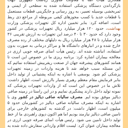
بازگرداندن دستگاه پزشكی استفاده شده به سطحی از ایمنی و
ثمربخشی بوسیله تعمیر، به روز رسانی و جایگزینی قطعات مستعمل
با قطعات جدید با كسب مجوزهای كیفی مربوطه از مراجع ذی ربط
است، اضافه كرد: بنابر تخمین اداره كل تجهیزات پزشكی وزارت
بهداشت
، حدود ۱۲۰ هزار میلیارد ریال تجهیزات پزشكی در كشور
وجود دارد كه حدود ۳۰ تا ۴۰ درصد این تجهیزات به ارزش تقریبی ۳۶
هزار میلیارد تا ۴۸ هزار میلیارد ریال به دلیلهای مختلف از رده مصرف
خارج شده و در انبارهای دانشگاه ها و مراكز درمانی به صورت بدون
استفاده، انباشته شده اند. رئیس هیأت امنای صرفه جویی ارزی در
معالجه بیماران اشاره كرد: برنامه ریزی ما در خصوص این است تا
همانند كشورهای پیشرفته جهان از صنعت ریفربیش استفاده نمائیم كه
این مسئله سبب خواهد شد تا هزینه واردات در زمینه تجهیزات
پزشكی كم شود. یوسفی با اشاره به اینكه پشتیبانی از تولید داخل
بنابر فرمایش مقام معظم رهبری بسیار باارزش است، اظهار داشت:
تلاش ما در خصوص این است كه از واردات تجهیزات پزشكی كه
نمونه تولید داخل دارند پیشگیری نماییم و در این راستا در زمینه صافی
دیالیز موفق بوده ایم.
مصرف سالیانه صافی دیالیز در كشور
وی با
اشاره به اینكه مصرف سالیانه صافی دیالیز در كشورمان حدود ۵
میلیون است، اظهار داشت: در گذشته به كشورهای خارجی برای
تامین صافی دیالیز نیازمند بودیم اما هم اكنون دپوی راهبردی ما از خط
تولید داخل تامین می شود. رئیس هیأت امنای صرفه جویی ارزی در
معالجه بیماران عنوان كرد: لیست اقلام وارداتی سفارش داده شده به