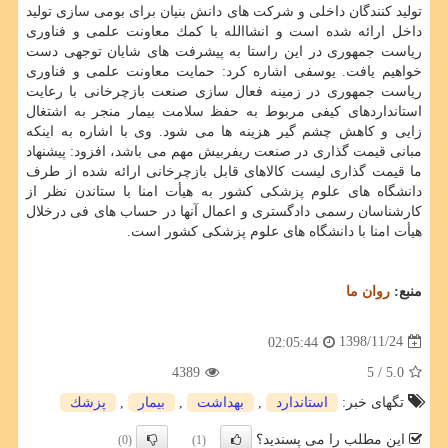
تولید كنندگان داخلی و شركت های دانش بنیان برای بومی سازی تولید
داخل ارائه شده است و انشاالله با كمك معاونت علمی و فناوری
ریاست جمهوری در این راستا به پیشرفت های شایان توجهی دست
خواهیم یافت. یوسفی اشاره كرد: حمایت معاونت علمی و فناوری
ریاست جمهوری در زمینه فعال سازی صنعت بازچرخانی با رعایت
استانداردهای كیفی مربوط به حفظ سلامت بیمار منجر به اشتغال
زایی و كاهش چشم گیر هزینه ها می شود. وی با اشاره به اینكه
مبانی قیمت گذاری در صنعت ریفربیش مهم می باشد، افزود: پیشنهاد
ما قیمت گذاری لیست كالاهای قابل بازچرخانی ارائه شده از طرف
دانشگاه های علوم پزشكی كشور به هیأت امنا با ستاندن نظر از
كارشناسان رسمی دادگستری و اعمال آنها در حساب های فی درخلال
هیأت امنا با دانشگاه های علوم پزشكی كشور است.
منبع:
روان ما
1398/11/24
02:05:44
4389
/ 5
5.0
تگهای خبر:
استاندارد
,
بهداشت
,
بیمار
,
پزشك
این مطلب را می پسندید؟
(0)
(1)