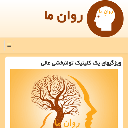
روان ما
منو
ویژگیهای یك كلینیك توانبخشی عالی