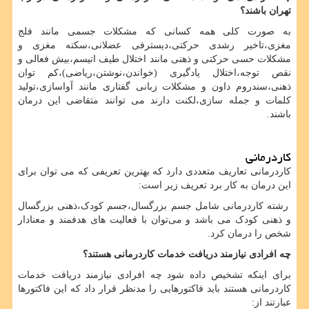
تهران باشند؟
به صورت کلی همه کسانی که مشکلات جسمی مانند فلج
مغزی،تاخیر رشدی حرکتی،دیسترفی عضلانی،سکته مغزی و
مشکلات حسی حرکتی و ذهنی مانند اختلال طیف اتیسم،بیش فعالی و
نقص توجه،اختلال یادگیری (خواندن،نوشتن،ریاضی)،کم توان
ذهنی،سندروم داون و مشکلات زبانی گفتاری مانند آواسازی،تولید
کلمات و جمله سازی،لکنت دارند می توانند متقاضی این درمان
باشند.
کاردرمانی
کاردرمانی تعاریف متعددی دارد که بهترین تعریفی که می‌ توان برای
این درمان به کار برد تعریف زیر است:
رشته کاردرمانی شامل جسم بزرگسال،جسم کودک،ذهنی بزرگسال
و ذهنی کودک می باشد و می‌توان با فعالیت های هدفمند و معنادار
شخص را درمان کرد.
چه افرادی نیازمند دریافت خدمات کاردرمانی هستند؟
برای اینکه تشخیص داده شود چه افرادی نیازمند دریافت خدمات
کاردرمانی هستند باید فاکتورهایی را مدنظر قرار داد که این فاکتورها
عبارتند از: