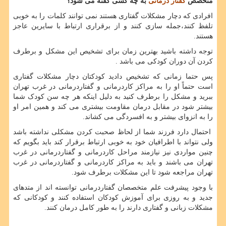
متخصص
گفتار درمانی
به چه کسی گفته می شود؟
افرادی که دچار مشکلات گفتاری هستند نمی توانند کلمات را به خوبی
تلفظ کنند،جمله سازی کنند و از برقراری ارتباط با سایرین عاجز
هستند.
توجه داشته باشید بهترین زمان برای تشخیص این مشکل و برطرف
کردن آن دوران کودکی می باشد .
پس حتما زمانی که تشخیص دادید کودکتان دچار مشکلات گفتاری
است حتماً او را به مراکز کاردرمانی و گفتاردرمانی در غرب تهران
ببرید و مشکل را برطرف کنید به دلیل اینکه هر چه سن کودک شما
بیشتر شود در مقابل درمان مقاومت بیشتری می کند و همین امر او
را به انزوای بیشتر و به افسردگی می کشاند.
احتمال دارد فرزند شما از لحاظ صحبت کردن مشکلی نداشته باشد
ولی نتواند با اطرافیان خود به خوبی ارتباط برقرار کند باید بگویم که
چنین مواردی نیز نیازمند مراحل کاردرمانی و گفتاردرمانی در غرب
تهران می ‌باشند و باید به مراکز کاردرمانی و گفتاردرمانی در غرب
تهران مراجعه شود تا این مشکلات برطرف شود.
با وجود پیشرفت علم متخصصان گفتاردرمانی توانسته‌ اند از متدهای
جدید و به روزی برای آموزش کودکان استفاده کنند و کودکانی که
مشکلات زبانی و گفتاری دارند را به طور کامل درمان کنند.