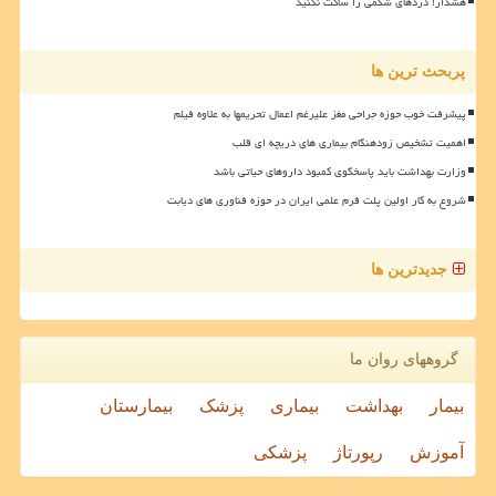
هشدار! دردهای شکمی را ساکت نکنید
پربحث ترین ها
پیشرفت خوب حوزه جراحی مغز علیرغم اعمال تحریمها به علاوه فیلم
اهمیت تشخیص زودهنگام بیماری های دریچه ای قلب
وزارت بهداشت باید پاسخگوی کمبود داروهای حیاتی باشد
شروع به کار اولین پلت فرم علمی ایران در حوزه فناوری های دیابت
جدیدترین ها
گروههای روان ما
بیمار
بهداشت
بیماری
پزشک
بیمارستان
آموزش
رپورتاژ
پزشکی