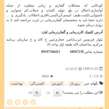
کودکانی که مشکلات گفتاری و زبانی متفاوت از جمله
آواسازی،اختلال در بلع ،تولید کلمات و جملات،کم شنوایی و
ناشنوایی،لکنت،طیف اتیسم،آپراکسی،آفازی،اختلالات یادگیری و ...
دارند حتما باید به متخصصان گفتاردرمانی در غرب مراجعه کنند تا به
زودی درمان شوند.
آدرس کلینیک کاردرمانی و گفتاردرمانی لیان:
بلوار فردوس غرب(ناصر حجازی)بین خ لاله و خ سازمان برنامه
مرکزی ساختمان لاله طبقه اول واحد 10
شماره تماس:
44947139
09197346411
1398/11/25
12:43:37
4844
/ 5
5.0
تگهای خبر:
رپورتاژ
,
آموزش
,
افسردگی
,
بهداشت
این مطلب را می پسندید؟
(0)
(1)