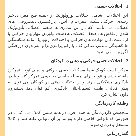
1 : اختلالات جسمی
این اختلالات شامل اختلالات نورولوژیک از جمله فلج مغزی،تاخیر
رشدی حرکتی،سکته مغزی،ام اس، پارکینسون،دیستروفی های
عضلانی می باشد. که در این بیماری ها سفتی عضلانی،پاتولوژیک
شدن رفلکس ها، ضعف عضلات،به دست نیاوردن مهارتهای حرکتی یا
از دست دادن مهارت های حرکتی و اختلالات ارتوپدیک مانند شکستگی
ها،کشیدگی تاندون،صافی کف پا،زانو پرانتزی،زانو ضربدری،دررفتگی
لگن و ... می شود.
2 : اختلالات حسی-حرکتی و ذهنی در کودکان
ممکن است کودک شما مشکلات حسی حرکتی و ذهنی(توجه تمرکز)
داشته باشد و نتواند برای مسئله خاصی به خوبی تمرکز کند و یا در
یادگیری مشکلاتی دارند و از اختلالات ذهنی در کودکان می توان به
پیش‌ فعالی، طیف اتیسم،اختلال یادگیری، کم توان ذهنی،سندروم
داون اشاره کرد.
وظیفه کاردرمانگر:
متخصص کاردرمانگر به همه افراد در همه سنین کمک می کند تا در
صورتی که ناتوانی خاصی دارند بتوانند بر آن ناتوانی غلبه کنند و کاملا
مستقل و درمان شوند.
گفتاردرمانی