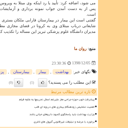
می شود، اضافه كرد: تأیید یا رد اینكه وی مبتلا به ویرو
پس از به دست آمدن جواب نمونه برداری و آزمایشات 
است.
گفتنی است این بیمار در بیمارستان فارابی ملكان بستری
شایعاتی درباب مبتلای وی به كرونا در فضای مجازی م
مدیران دانشگاه علوم پزشكی تبریز این مساله را تكذیب كر
منبع:
روان ما
1398/12/05
23:30:36
تگهای خبر:
بهداشت
,
بیمار
,
بیمارستان
,
پز
این مطلب را می پسندید؟
(0)
(1)
تازه ترین مطالب مرتبط
پیشرفت خوب حوزه جراحی مغز علیرغم اعمال تحریمها به علاوه فیلم
اهمیت تشخیص زودهنگام بیماری های دریچه ای قلب
وزارت بهداشت باید پاسخگوی کمبود داروهای حیاتی باشد
برخورد با عرضه و تبلیغات غیرقانونی آمپول های لاغری