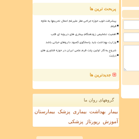
پربحث ترین ها
پیشرفت خوب حوزه جراحی مغز علیرغم اعمال تحریمها به علاوه
فیلم
اهمیت تشخیص زودهنگام بیماری های دریچه ای قلب
وزارت بهداشت باید پاسخگوی کمبود داروهای حیاتی باشد
شروع به کار اولین پلت فرم علمی ایران در حوزه فناوری های
دیابت
جدیدترین ها
گروههای روان ما
بیمار
بهداشت
بیماری
پزشک
بیمارستان
آموزش
رپورتاژ
پزشکی