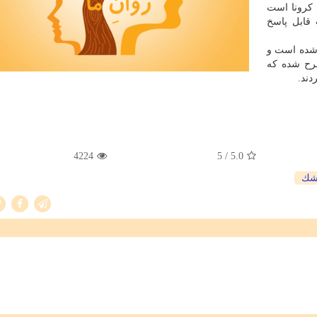
س كرونا است
قابل پاسخ
 شده است و
طرح شده كه
دند.
4224
/ 5
5.0
شك