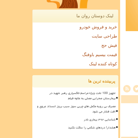
لینک دوستان روان ما
خرید و فروش خودرو
طراحی سایت
فیش حج
قیمت بیسیم باوفنگ
کوتاه کننده لینک
پربیننده ترین ها
تجهیز 100 تخت ویژه مراسم خاکسپاری رهبر شهید در
بیمارستان صحرایی مصلی به علاوه فیلم
مصرف بی رویه مکمل های چربی سوز سبب بروز انسداد عروق و
افت فشار می شود
شناسایی ۴۹۲ بیماری نادر
هشدار! دردهای شکمی را ساکت نکنید