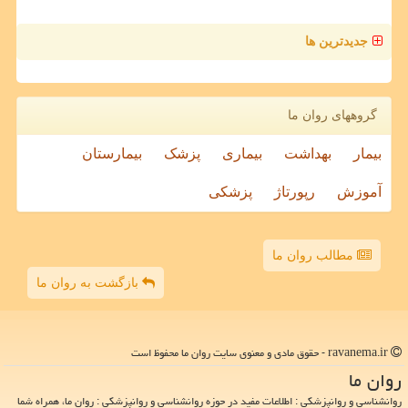
جدیدترین ها
گروههای روان ما
بیمار
بهداشت
بیماری
پزشک
بیمارستان
آموزش
رپورتاژ
پزشکی
مطالب روان ما
بازگشت به روان ما
ravanema.ir - حقوق مادی و معنوی سایت روان ما محفوظ است
روان ما
روانشناسی و روانپزشکی : اطلاعات مفید در حوزه روانشناسی و روانپزشکی : روان ما، همراه شما