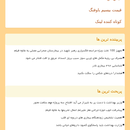
قیمت بیسیم باوفنگ
کوتاه کننده لینک
پربیننده ترین ها
تجهیز 100 تخت ویژه مراسم خاکسپاری رهبر شهید در بیمارستان صحرایی مصلی به علاوه فیلم
مصرف بی رویه مکمل های چربی سوز سبب بروز انسداد عروق و افت فشار می شود
شناسایی ۴۹۲ بیماری نادر
هشدار! دردهای شکمی را ساکت نکنید
پربحث ترین ها
وزیر بهداشت با دست پر به شیراز می آید افتتاح سه پروژه مهم سلامت محور
پیشرفت خوب حوزه جراحی مغز علیرغم اعمال تحریمها به علاوه فیلم
اهمیت تشخیص زودهنگام بیماری های دریچه ای قلب
وزارت بهداشت باید پاسخگوی کمبود داروهای حیاتی باشد