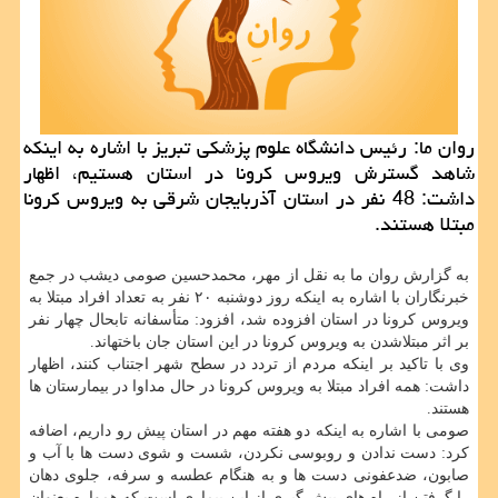
روان ما: رئیس دانشگاه علوم پزشكی تبریز با اشاره به اینكه
شاهد گسترش ویروس كرونا در استان هستیم، اظهار
داشت: 48 نفر در استان آذربایجان شرقی به ویروس كرونا
مبتلا هستند.
به گزارش روان ما به نقل از مهر، محمدحسین صومی دیشب در جمع
خبرنگاران با اشاره به اینكه روز دوشنبه ۲۰ نفر به تعداد افراد مبتلا به
ویروس كرونا در استان افزوده شد، افزود: متأسفانه تابحال چهار نفر
بر اثر مبتلاشدن به ویروس كرونا در این استان جان باختهاند.
وی با تاكید بر اینكه مردم از تردد در سطح شهر اجتناب كنند، اظهار
داشت: همه افراد مبتلا به ویروس كرونا در حال مداوا در بیمارستان ها
هستند.
صومی با اشاره به اینكه دو هفته مهم در استان پیش رو داریم، اضافه
كرد: دست ندادن و روبوسی نكردن، شست و شوی دست ها با آب و
صابون، ضدعفونی دست ها و به هنگام عطسه و سرفه، جلوی دهان
را گرفتن از راه های پیش گیری از این بیماری است كه همواره بعنوان