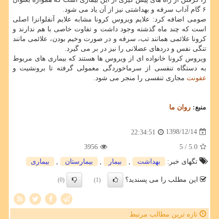
۶ گام آداب سرفه و بهداشتی نیز از آن یاد می شود.
صومی اضافه كرد: علایم ویروس كرونا مشابه علایم آنفلوانزا اصلی
است كه چند ماه گذشته وجود داشت و تفاوت خاصی با هم ندارند و
كرونا علائمی همانند تب، سرفه و در صورت وخیم بودن، علائمی مانند
تنگی نفس و دردهای عضلانی را نیز در بر می گیرد.
ویروس كرونا خانواده ای از ویروس ها هستند كه بیماری های مربوط
به دستگاه تنفسی از سرماخوردگی معمولی گرفته تا برونشیت و
عفونت
مجاری تنفسی را منجر می شود.
منبع:
روان ما
1398/12/14
22:34:51
3956
/ 5
5.0
تگهای خبر:
بهداشت
,
بیمار
,
بیمارستان
,
بیماری
این مطلب را می پسندید؟
(0)
(1)
تازه ترین مطالب مرتبط