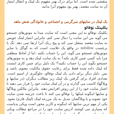
منقضی شده است. اما برای درک بهتر مفهوم بک لینک و انتقال امتیاز
آن به سایت مقصد، بهتر بود مفهوم آنرا بدانید.
بک لینک در سایتهای سرگرمی و اجتماعی و خانوادگی شش ماهه
بکلینک نوفالو
بکلینک نوفالو به این معنی است که سایت مبدا به موتورهای جستجو
می گوید من این سایت را دنبال نمی کنم، بنابراین امتیاز لینک جویس
به سایت مقصد منتقل نمی کند و پیج رنک آنرا ارتقا نمی دهد. تگ یا
برچسب nofollow در واقع یک علامت است که به گوگل یا سایر
موتورهای جستجو می گوید: این را حساب نکنید. اما از لحاظ منطقی
چرا باید کسی چنین کاری بکند؟ به یک سایت لینک دهد و به موتورهای
جستجو بگوید این را حساب نکنید؟! یک دلیل برای چنین کاری اینست
که لینک داده شده فقط برای رعایت حقوق مالکیت معنوی باشد و
بس. دلیل دیگر برای دادن بک لینک نوفالو، جلوگیری از اسپم است.
تعدادی افراد برای گرفتن بک لینک زیر مطالب دیگران (در سایتها و
وبلاگها) کامنت می گذارند و در آن لینک سایت خود را قرار می دهند تا
اعتبار سایت خود را از این روش افزایش دهند. بنابراین مالکین وبلاگها
و سایتها اینگونه لینکها را نوفالو می کنند تا باعث جریمه شدن سایت
خود نشوند و یا وبلاگشان تبدیل به یک مزرعه لینک (لینک فارم) نشود.
یکی از مهم ترین سایتها که اینگونه و کاربر محور است ویکی پدیاست
که بسیاری می کوشند آدرس سایت خود را در مراجع مطالب ویکی