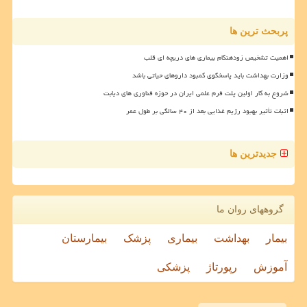
پربحث ترین ها
اهمیت تشخیص زودهنگام بیماری های دریچه ای قلب
وزارت بهداشت باید پاسخگوی کمبود داروهای حیاتی باشد
شروع به کار اولین پلت فرم علمی ایران در حوزه فناوری های دیابت
اثبات تأثیر بهبود رژیم غذایی بعد از ۴۰ سالگی بر طول عمر
جدیدترین ها
گروههای روان ما
بیمار
بهداشت
بیماری
پزشک
بیمارستان
آموزش
رپورتاژ
پزشکی