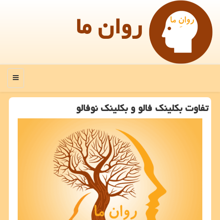
روان ما
منو
تفاوت بكلینك فالو و بكلینك نوفالو