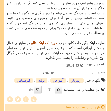
سورس هایپرلینک مورد نظر را ببینید تا بررسی کنید تگ rel دارد یا خیر
و اگر دارد مقدار آن nofollow هست یا نه.
جالب است بدانید، تگ rel می تواند مقادیر دیگری نیز بگیرد که فقط و
فقط nofollow بودن ارزش آنرا برای موتورهای جستجو می کاهد.
بعنوان مثال یکی از مقادیری که می تواند در تگ rel قرار گیرد
publisher است. این مقدار معمولا برای لینک به صفحه ی منتشر کننده
ی مطلب قرار داده می شود.
سایت لینک بگیر دات کام
، مرجع
خرید بک لینک فالو
در سایتهای فعال
و معتبر ایرانی است که با رعایت سایر اصول سئو و تولید محتوای
خوب و مداوم در کنار خرید بک لینک ، می توانید به سرعت در گوگل
اوج بگیرید و رقبایتات را پشت سر بگذارید.
1398/12/22
20:31:43
4202
/ 5
5.0
تگهای خبر:
رپورتاژ
,
آموزش
,
تولید
,
كارشناس
این مطلب را می پسندید؟
(0)
(1)
تازه ترین مطالب مرتبط