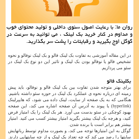
روان ما: با رعایت اصول سئوی داخلی و تولید محتوای خوب
و مداوم در كنار خرید بك لینك ، می توانید به سرعت در
گوگل اوج بگیرید و رقبایتات را پشت سر بگذارید.
در این مقاله آموزشی به تفاوت بک لینک فالو و بک لینک نوفالو و نحوه
تشخیص فالو یا نوفالو بودن بک لینک و تاثیر این دو نوع بک لینک در
سئو می پردازیم.
بکلینک فالو
برای بهتر متوجه شدن تفاوت بین بک لینک فالو و نوفالو، باید پیش
زمینه ای درباره نحوه ی عملکرد بک لینک در حوزه سئو داشته باشیم.
هنگامی که به یک صفحه از سایت، لینک داده می شود، که هایپرلینک
(hyperlink) یا پیوند به آدرس آن صفحه اشاره می کند، این صفحه
بهبود کوچکی در سئو بدست می آورد. هر بک لینک را یک امتیاز فرض
کنید، و هرچه بک لینک بیشتر بگیرید امتیاز بیشتر کسب می کنید. امتیاز
بیشتر هم برابر است با برنده شدن.
گوگل به این امتیازها توجه می کند، و بصورت مداوم توسط رباتهایش
سایتها را رصد می کند که چه تعداد بک لینک و از چه سایتهایی دارند.