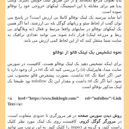
پدیا بعنوان مرجع بگنجانند و از این طریق لینک جویس بگیرند. ویکی
پدیا هم برای مقابله با این اسپمینگ، لینکهای خروجی خود را نوفالو
نموده است.
اما شاید بپرسید بک لینک نوفالو کاملا بی ارزش است؟ در پاسخ می
توان گفت از لحاظ سئو و رباتهای گوگل بله بی ارزشند، اما اگر همین
بک لینکهای نوفالو در سایتهای واقعا مرتبط و فعال (نه وبلاگهای بی
ربط و مزرعه لینک) قرار داده شوند می توانند تعدادی ترافیک به
سایت شما منتقل کنند که از این لحاظ کمی ارزش می یابند.
نحوه تشخیص بک لینک فالو از نوفالو
برای اینکه تشخیص دهید بک لینک نوفالو هست، کافیست در سورس
سایت مبدا، هایپرلینک (a) را بررسی کنید که تگ rel در آن وجود دارد یا
خیر. اگر اصلا تگ rel نداشت، بصورت پیشفرض فالو محسوب می
شود. اما اگر تگ rel داشت و مقدار این تگ nofollow بود طبیعتا بک
لینک مذکور نوفالو است.
<a href=”https://www.linkbegir.com/” rel=”nofollow”>Link
Text</a>
روش دیدن سورس صفحه
در هر مرورگری تا حدودی متفاوت است،
در
مرورگر گوگل کروم
، کافیست روی بک لینک مورد نظر کلیک
راست کنید، و گزینه ی inspect را کلیک کنید. به این ترتیب می توانید