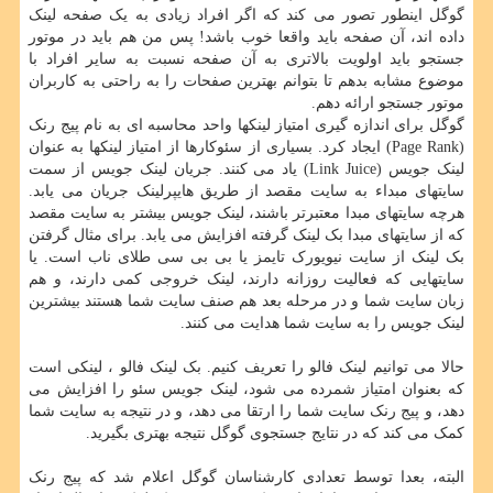
گوگل اینطور تصور می کند که اگر افراد زیادی به یک صفحه لینک
داده اند، آن صفحه باید واقعا خوب باشد! پس من هم باید در موتور
جستجو باید اولویت بالاتری به آن صفحه نسبت به سایر افراد با
موضوع مشابه بدهم تا بتوانم بهترین صفحات را به راحتی به کاربران
موتور جستجو ارائه دهم.
گوگل برای اندازه گیری امتیاز لینکها واحد محاسبه ای به نام پیج رنک
(Page Rank) ایجاد کرد. بسیاری از سئوکارها از امتیاز لینکها به عنوان
لینک جویس (Link Juice) یاد می کنند. جریان لینک جویس از سمت
سایتهای مبداء به سایت مقصد از طریق هایپرلینک جریان می یابد.
هرچه سایتهای مبدا معتبرتر باشند، لینک جویس بیشتر به سایت مقصد
که از سایتهای مبدا بک لینک گرفته افزایش می یابد. برای مثال گرفتن
بک لینک از سایت نیویورک تایمز یا بی بی سی طلای ناب است. یا
سایتهایی که فعالیت روزانه دارند، لینک خروجی کمی دارند، و هم
زبان سایت شما و در مرحله بعد هم صنف سایت شما هستند بیشترین
لینک جویس را به سایت شما هدایت می کنند.
حالا می توانیم لینک فالو را تعریف کنیم. بک لینک فالو ، لینکی است
که بعنوان امتیاز شمرده می شود، لینک جویس سئو را افزایش می
دهد، و پیج رنک سایت شما را ارتقا می دهد، و در نتیجه به سایت شما
کمک می کند که در نتایج جستجوی گوگل نتیجه بهتری بگیرید.
البته، بعدا توسط تعدادی کارشناسان گوگل اعلام شد که پیج رنک