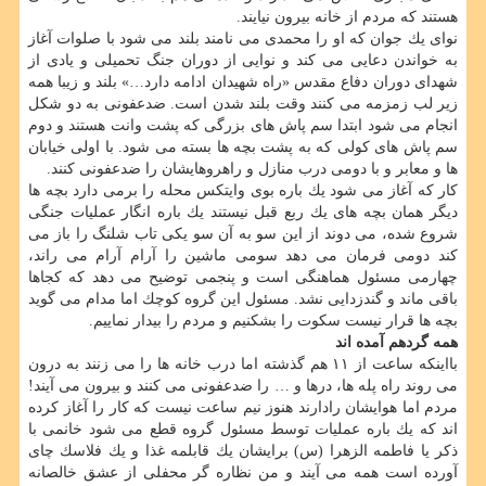
هستند كه مردم از خانه بیرون نیایند.
نوای یك جوان كه او را محمدی می نامند بلند می شود با صلوات آغاز
به خواندن دعایی می كند و نوایی از دوران جنگ تحمیلی و یادی از
شهدای دوران دفاع مقدس «راه شهیدان ادامه دارد…» بلند و زیبا همه
زیر لب زمزمه می كنند وقت بلند شدن است. ضدعفونی به دو شكل
انجام می شود ابتدا سم پاش های بزرگی كه پشت وانت هستند و دوم
سم پاش های كولی كه به پشت بچه ها بسته می شود. با اولی خیابان
ها و معابر و با دومی درب منازل و راهروهایشان را ضدعفونی كنند.
كار كه آغاز می شود یك باره بوی وایتكس محله را برمی دارد بچه ها
دیگر همان بچه های یك ربع قبل نیستند یك باره انگار عملیات جنگی
شروع شده، می دوند از این سو به آن سو یكی تاب شلنگ را باز می
كند دومی فرمان می دهد سومی ماشین را آرام آرام می راند،
چهارمی مسئول هماهنگی است و پنجمی توضیح می دهد كه كجاها
باقی ماند و گندزدایی نشد. مسئول این گروه كوچك اما مدام می گوید
بچه ها قرار نیست سكوت را بشكنیم و مردم را بیدار نماییم.
همه گردهم آمده اند
بااینكه ساعت از ۱۱ هم گذشته اما درب خانه ها را می زنند به درون
می روند راه پله ها، درها و … را ضدعفونی می كنند و بیرون می آیند!
مردم اما هوایشان رادارند هنوز نیم ساعت نیست كه كار را آغاز كرده
اند كه یك باره عملیات توسط مسئول گروه قطع می شود خانمی با
ذكر یا فاطمه الزهرا (س) برایشان یك قابلمه غذا و یك فلاسك چای
آورده است همه می آیند و من نظاره گر محفلی از عشق خالصانه