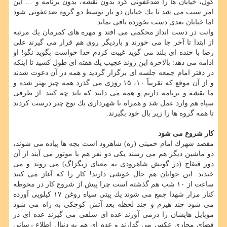
كول، خیابان ها را ضدعفونی كرد بدون نقشه، بدون برنامه و … این
امر سبب می شد تا یك خیابان دو بار توسط دو گروه ضدعفونی شود
اما خیابان بعدی دست نخورده باقی بماند.
وانت در دست انداز محكمی می افتد و مهره های كمرمان یك مرتبه
از ابتدا تا آخر جا می خورند و باردیگر روی هم قرار می گیرند علی
رضا با خنده ای بلند می گوید غیبت كردم خدا خواست بگوید نگو! او
ادامه می دهد: بالاخره این روند عجیب یك هفته ای طول كشید تا اینكه
در دفتر امام جمعه جلسه ای برگزار گردید و همه در آن دعوت شدند
و از آن موقع كه تقریباً ۱۰، ۱۵ روزی می گذرد همه چیز بهتر شده و
ما نقشه و برنامه داریم و همه می دانند كه باید چه كنند. از طرفی
سپاه هم وارد عمل شد و همراه با شهرداری یك نوع چتر درست كردند
تا همه گروه ها را زیر بال خود بگیرند.
كار شروع می شود
مقصد شهرك امام خمینی (ره) شاهرود است بچه ها پیاده می شوند،
دو ماشین دیگر هم می رسند یكی دو نفر هم با موتور می آیند از آن
دور قیقاج (در گویش شاهرودی به معنای زیگزاگ) می روند و می
خندند. این جوانان هم حال خوشی دارند! كار را كه آغاز می كنند
ساعت از ۱۰ شب هم گذشته است چرا پیش از شروع كار در محوطه
كنار مزار شهدا جمع می شوند یك پیتی سیاه روغن ۱۷ كیلویی آورده
می شود چند هیزم و چند لحظه بعد آتش كوچكی به راه می شود
موبایل هایشان را درمی آورند عده ای سلفی می گیرند عده ای در
فضای مجازی عكس می گذارند و عده ای هم به دنبال اطلاع رسانی