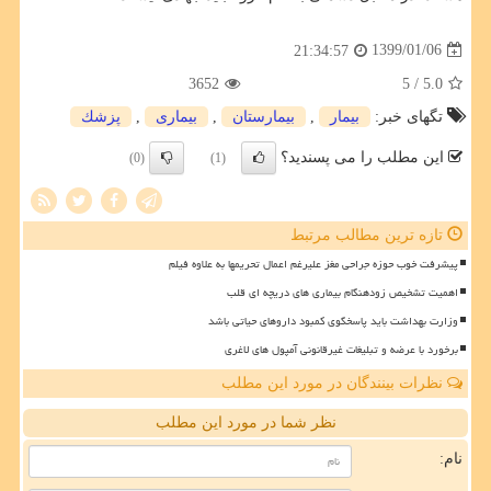
1399/01/06
21:34:57
3652
/ 5
5.0
تگهای خبر:
بیمار
,
بیمارستان
,
بیماری
,
پزشك
این مطلب را می پسندید؟
(0)
(1)
تازه ترین مطالب مرتبط
پیشرفت خوب حوزه جراحی مغز علیرغم اعمال تحریمها به علاوه فیلم
اهمیت تشخیص زودهنگام بیماری های دریچه ای قلب
وزارت بهداشت باید پاسخگوی کمبود داروهای حیاتی باشد
برخورد با عرضه و تبلیغات غیرقانونی آمپول های لاغری
نظرات بینندگان در مورد این مطلب
نظر شما در مورد این مطلب
نام: