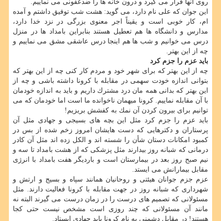
روی آنها قرار می گیرد و درون خانه ها را ضدعفونی می نماییم.
این جوان كه علی نام دارد، می گوید: هشت شب توفیق داشتم و آمده
ام، كار خوبی است و یقیناً اجر معنوی بزرگی در نزد خدا دارد،
مدارس و دانشگاه ها هم تعطیل هستند بنابراین بامداد ها در منزل
درس می خوانیم و شب ها هم اینجا درس عاشقی مشق می نماییم و
چه از این بهتر.
باید عزم را جزم كرد
چه از این بهتر كه برای شهر خود و مردم كار كنی چه از این بهتر كه
بتوانی اندازه خودت سهمی در مقابله با كرونا داشته باشی و چه از
این بهتر كه بدانی همه مان درد مشترك داریم و باید به اندازه خودمان
با آن مقابله نماییم. كرونا میهمان ناخوانده ما است اما خودمان كه می
توانیم برای بیرون كردن آن نمك به كفشش بریزیم!
باید عزم را جزم كرد مثل این بچه های بسیجی و جهادی مثل آن
پرستاران و دكترهایی كه دست هایشان امروز زخم شده از بس در
كمبود امكانات دستان شأن را شسته اند و الكل زده اند مثل آن كادر
درمانی كه شبانه روز بیدارند مثل پزشكی كه از هشت بامداد تا سه و
نیم صبح روز بعد در بیمارستان است و باردیگر هفت بامداد با انرژی
مقابل بیمارانش می ایستد.
عزم جزم جوانان هیئتی و روحانیان همانند سپاه و بسیج و ارتش و
شهرداری كه شبانه روز در جهت مقابله با كرونا فعالیت دارند. مثل
مسئولانی كه تصمیم های درست را در زمان درست می گیرند البته نه
مانند آن مسئولانی كه چند روزی است مشخص نیست حتی كجا
هستند! در مقابل دشمنی به نام كرونا باید جهادی ایستاد.