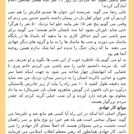
آمادگی كردند!
علی رضا می گوید: شرمنده این جوان ها شدیم فكرش را هم نمی
كردیم آن قدر جوان اهل دل در بینمان داشته باشیم حدس می زدم كه
وقتی می گویم پنج نفر ۱۵ نفر بیایند جلو اما نزدیك ۵۰ نفر را هرگز!
حتی شاید باورتان نشود اما سه تایشان خانم هستند! می گویند برای
سم پاشی می آییم حداقل كاری به ما بدهید كه بامداد ها در پایگاه
ماسك می دوزند و شب ها ماسك ها را به ما و گروه های دیگر جهادی
می دهند. ما كه زمان جنگ را ندیده ایم اما شك ندارم همین روحیه
آنجا هم بود.
به او می گویم یك خاطره خوب از این شب ها بگوید و او تعریف می
كند: یك مرتبه داشتیم جایی را سم پاشی می كردیم خانم پیری با
عصایی كه انتهایشان چهار شاخه می شود به جهت اینكه عصا سر
نخورد و خدایی ناكرده انسان را به دردسر نیندازد نزدیك من شد شاید
چند دقیقه طول كشید تا ۱۰ متر راه را بیاید از زیر چادرش پلاستیكی
درآورد دو نان تافتون (در گویش شاهرود همان نان شیرمال) به ما داد
معلوم بود هرچه دارد آورده و آن شب خیلی گریه كردم كه چقدر
مردم بزرگوار هستند.
موانع كار جهادی
سوال اصلی اما اینكه در این راه آیا كسی هم مانع شد و علیرضا می
گوید: سوال سختی است هم بله هم خیر؛ دو نوع مانع بر سر راهمان
است نخست برخی مسؤلان هستند كه اصلاً معنای كار جهادی را نمی
دانند، كار جهادی همانطور كه رهبر معظم انقلاب اسلامی می فرمایند