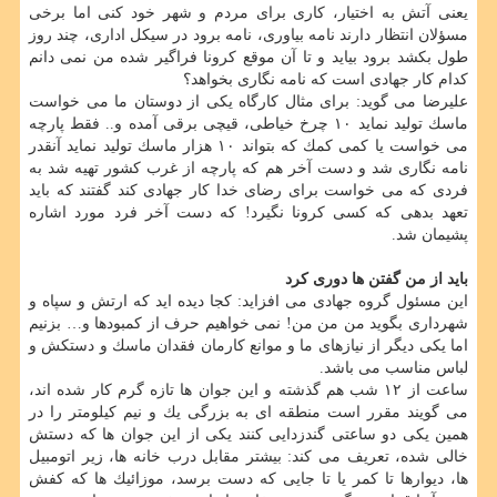
یعنی آتش به اختیار، كاری برای مردم و شهر خود كنی اما برخی
مسؤلان انتظار دارند نامه بیاوری، نامه برود در سیكل اداری، چند روز
طول بكشد برود بیاید و تا آن موقع كرونا فراگیر شده من نمی دانم
كدام كار جهادی است كه نامه نگاری بخواهد؟
علیرضا می گوید: برای مثال كارگاه یكی از دوستان ما می خواست
ماسك تولید نماید ۱۰ چرخ خیاطی، قیچی برقی آمده و.. فقط پارچه
می خواست یا كمی كمك كه بتواند ۱۰ هزار ماسك تولید نماید آنقدر
نامه نگاری شد و دست آخر هم كه پارچه از غرب كشور تهیه شد به
فردی كه می خواست برای رضای خدا كار جهادی كند گفتند كه باید
تعهد بدهی كه كسی كرونا نگیرد! كه دست آخر فرد مورد اشاره
پشیمان شد.
باید از من گفتن ها دوری كرد
این مسئول گروه جهادی می افزاید: كجا دیده اید كه ارتش و سپاه و
شهرداری بگوید من من من! نمی خواهیم حرف از كمبودها و… بزنیم
اما یكی دیگر از نیازهای ما و موانع كارمان فقدان ماسك و دستكش و
لباس مناسب می باشد.
ساعت از ۱۲ شب هم گذشته و این جوان ها تازه گرم كار شده اند،
می گویند مقرر است منطقه ای به بزرگی یك و نیم كیلومتر را در
همین یكی دو ساعتی گندزدایی كنند یكی از این جوان ها كه دستش
خالی شده، تعریف می كند: بیشتر مقابل درب خانه ها، زیر اتومبیل
ها، دیوارها تا كمر یا تا جایی كه دست برسد، موزائیك ها كه كفش