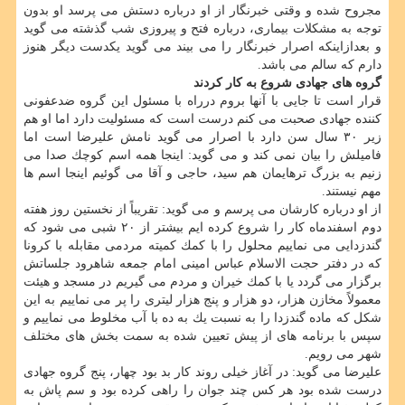
مجروح شده و وقتی خبرنگار از او درباره دستش می پرسد او بدون
توجه به مشكلات بیماری، درباره فتح و پیروزی شب گذشته می گوید
و بعدازاینكه اصرار خبرنگار را می بیند می گوید یكدست دیگر هنوز
دارم كه سالم می باشد.
گروه های جهادی شروع به كار كردند
قرار است تا جایی با آنها بروم درراه با مسئول این گروه ضدعفونی
كننده جهادی صحبت می كنم درست است كه مسئولیت دارد اما او هم
زیر ۳۰ سال سن دارد با اصرار می گوید نامش علیرضا است اما
فامیلش را بیان نمی كند و می گوید: اینجا همه اسم كوچك صدا می
زنیم به بزرگ ترهایمان هم سید، حاجی و آقا می گوئیم اینجا اسم ها
مهم نیستند.
از او درباره كارشان می پرسم و می گوید: تقریباً از نخستین روز هفته
دوم اسفندماه كار را شروع كرده ایم بیشتر از ۲۰ شبی می شود كه
گندزدایی می نماییم محلول را با كمك كمیته مردمی مقابله با كرونا
كه در دفتر حجت الاسلام عباس امینی امام جمعه شاهرود جلساتش
برگزار می گردد یا با كمك خیران و مردم می گیریم در مسجد و هیئت
معمولاً مخازن هزار، دو هزار و پنج هزار لیتری را پر می نماییم به این
شكل كه ماده گندزدا را به نسبت یك به ده با آب مخلوط می نماییم و
سپس با برنامه های از پیش تعیین شده به سمت بخش های مختلف
شهر می رویم.
علیرضا می گوید: در آغاز خیلی روند كار بد بود چهار، پنج گروه جهادی
درست شده بود هر كس چند جوان را راهی كرده بود و سم پاش به