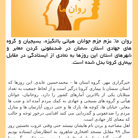
روان ما: عزم جزم جوانان هیاتی باانگیزه، بسیجیان و گروه
های جهادی استان سمنان در ضدعفونی كردن معابر و
شهرهای استان این روزها به نمادی از ایستادگی در مقابل
بیماری كرونا بدل شده است.
خبرگزاری مهر، گروه استان ها – محمدحسین عابدی: این روزها كه
استان سمنان با بیماری كرونا درگیر است و از لحاظ جمعیت به تعداد
مبتلایان یكی از بالاترین آمارهای كشور را دارد، روحانیان، جوانان
هیأتی و گروه های بسیجی و جهادی به كمك مردم آمده اند و شب ها
معابر، خیابان ها، كوچه ها، پارك ها و حتی درون آپارتمان ها و منازل
مردم را ضدعفونی و گندزدایی می كنند اقدامی درخور توجه و جالب
كه معنای كار جهادی است.
اهل مصاحبه و بردن نام هایشان نیستند حتی وقتی غروب نخستین روز
سال ۹۹ مقابل مسجد افتخاری شاهرود به انتظارشان ایستاده بودیم
می گفتند بگذارید تا ماسك هایمان را بزنیم بعد عكس بگیرید تا