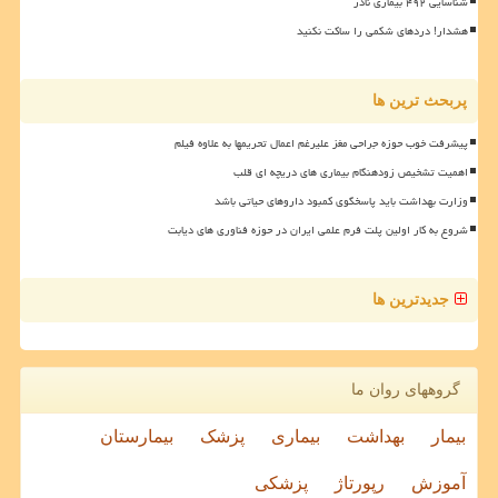
شناسایی ۴۹۲ بیماری نادر
هشدار! دردهای شکمی را ساکت نکنید
پربحث ترین ها
پیشرفت خوب حوزه جراحی مغز علیرغم اعمال تحریمها به علاوه فیلم
اهمیت تشخیص زودهنگام بیماری های دریچه ای قلب
وزارت بهداشت باید پاسخگوی کمبود داروهای حیاتی باشد
شروع به کار اولین پلت فرم علمی ایران در حوزه فناوری های دیابت
جدیدترین ها
گروههای روان ما
بیمار
بهداشت
بیماری
پزشک
بیمارستان
آموزش
رپورتاژ
پزشکی