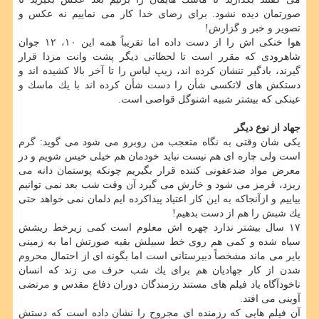
صورتمان دیده نشود. برای رضای خدا كار می نماییم نه عكس و
تصویر و خبر و گزارش!
هوا خنكی اش را از دست داده اما تقریباً همه این ۱۰، ۱۲ جوان
شاهرودی كه مقرر است تا لحظاتی دیگر پشت وانت مزدا قرار
گیرند، بادگیر تنشان كرده اند، زیپ لباس را تا آخر بالا كشیده اند و
دستكش های لاتكسی شأن را دست شأن كرده اند با یك ماسك و
عینكی كه بیشتر شبیه اشنوگل قواصی است.
جهاد از نوع دیگر
یكی شان وقتی به نگاه متعجب من روبرو می شود می گوید: گرم
است ولی چاره ای هم نیست نباید خودمان هم خیلی خیس شویم و در
معرض مواد ضدعفونی كننده قرار بگیریم چونكه پوستمان دانه می
ریزد، قرمز می شود و خارش می گیرد آن وقت شب بعد نمی توانیم
بیاییم و ازآنجاكه به این كار اعتیاد پیداكرده ایم دلمان نمی خواهد حتی
یك شبش را هم از دست بدهیم!
۱۷ سال بیشتر ندارد چهره اش معلوم است كمی زیرخط ریشش
سیاه شده و كمی هم روی خط سبیلش بقیه صورتش اما به زمینی
بایر می ماند مشخصاً دبیرستانی است اما بگونه ای از احتمال محروم
شدن از كار جهادیان هم برای یك شب حرف می زند كه انسان
ناخودآگاه یاد فیلم های مستند رزمندگان دوران دفاع مقدس و مرتضی
آوینی می افتد.
آن فیلم هایی كه رزمنده ای مجروح را نشان داده است كه دستش