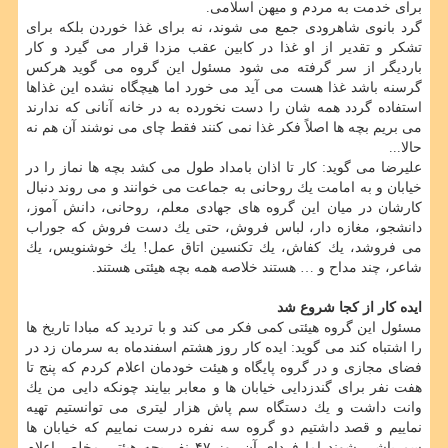
برای خدمت به مردم و میهن اسلامی.
گرد بانوی شاهرودی جمع می شوند، نه برای غذا خوردن بلكه برای
تشكر و تقدیر از او غذا در كابین عقب مزدا قرار می گیرد و كار
باردیگر از سر گرفته می شود مسئول این گروه می گوید هركس
گرسنه باشد غذا هست می آید می خورد اما هیچگاه نشده این غذاها
استفاده گردد همه شان را دست نخورده به در خانه آنانی كه ندارند
می بریم بچه ها اصلاً فكر غذا نمی كنند فقط چای می نوشند آن هم نه
حالا...
علیرضا می گوید: كار تا اذان بامداد طول می كشد بچه ها نماز را در
خیابان و به امامت یك روحانی به جماعت می خوانند و می روند دنبال
كارشان در میان این گروه های جهادی معلم، روحانی، دانش آموز،
دانشجو، مغازه دار، لباس فروش، حتی یك دست فروش كه جوراب
می فروشد، یك كفاش، یك تكنسین اتاق عمل! یك خوشنویس، یك
شاعر، چند مداح و … هستند خلاصه همه بچه هیئتی هستند.
ایده كار از كجا شروع شد
مسئول این گروه هیئتی كمی فكر می كند و با تردید كه مبادا تاریخ ها
را اشتباه كند می گوید: ایده كار روز هشتم اسفندماه به سرمان زد در
فضای مجازی و در گروه پایگاه و هیئت خودمان اعلام كردم كه پنج تا
هفت نفر برای گندزدایی خیابان ها و معابر بیایند چونكه دایی من یك
وانت داشت و یك دستگاه سم پاش هزار لیتری می توانستیم تهیه
نماییم و قصد داشتیم دو گروه سه نفره درست نماییم كه خیابان ها
سم پاشی شوند اما فردای آن روز ۴۷ نفر بچه هیئتی مخلص اعلام