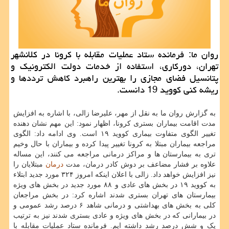
روان ما: فرمانده ستاد عملیات مقابله با كرونا در كلانشهر
تهران، دوركاری، استفاده از خدمات دولت الكترونیك و
پتانسیل فضای مجازی را بهترین راهبرد كاهش ترددها و
ریشه كنی كووید 19 دانست.
به گزارش روان ما به نقل از مهر، علیرضا زالی، با اشاره به افزایش
مدت اقامت بیماران بستری کرونا، اظهار نمود: این مهم نشان دهنده
تغییر الگوی متفاوت بیماری کووید ۱۹ است. وی ادامه داد: الگوی
مراجعه بیماران مبتلا به کرونا تغییر پیدا کرده و بیماران با حال وخیم
تری به بیمارستان ها و مراکز درمانی مراجعه می کنند، این مساله
علاوه بر فشار مضاعف بر دوش کادر درمان، مدت
درمان
مبتلایان را
نیز افزایش خواهد داد. زالی با اعلان اینکه امروز ۳۲۴ مورد جدید ابتلاء
به کووید ۱۹ در بخش های عادی و ۸۸ مورد جدید در بخش های ویژه
بیمارستان های تهران بستری شدند اشاره کرد: در بخش مراجعان
کلی به بخش های بهداشتی و درمانی شاهد ۶ درصد رشد عمومی و
در بیمارانی که در بخش های ویژه و عادی بستری شدند نیز به ترتیب
یک و شش درصد رشد داشته ایم. فرمانده ستاد عملیات مقابله با