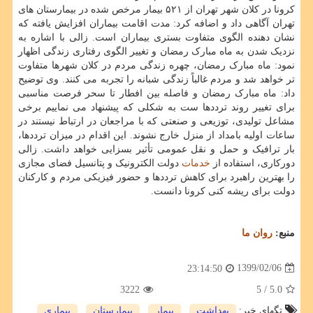
کرونا در کلان شهر تهران از ۵۲۱ بیمار مرخص شده در بیمارستان های
تهران آگاهی داد و اضافه کرد: مدت اقامت بیماران افزایش یافته که
نشان دهنده الگوی متفاوت بستری بیماران است. زالی با اشاره به
نزدیک شدن به ماه مبارک رمضان و تغییر الگوی رفتاری زندگی اظهار
نمود: ماه مبارک رمضان، چهره زندگی مردم در کلان شهرها متفاوت
تر خواهد شد و مردم غالباً زندگی شبانه را تجربه می کنند. وی توضیح
داد: ماه مبارک رمضان و فاصله بین افطار تا سحر فرصت مناسبی
برای تغییر روند ترددها ست به شکلی که پیشنهاد می نماییم برخی
مشاعل تولیدی، توزیعی و صنعتی که با مراجعان در ارتباط نیستند در
ساعات اولیه بامداد از منزل خارج نشوند. این اقدام در میزان ترددها،
بار ترافیک و حمل و نقل عمومی تأثیر بسزایی خواهد داشت. زالی
دورکاری، استفاده از
خدمات
دولت الکترونیک و پتانسیل فضای مجازی
را بهترین راهبرد برای کاهش ترددها و حضور فیزیکی مردم و کارکنان
دولت برای ریشه کنی کرونا دانست.
منبع:
روان ما
1399/02/06
23:14:50
3222
/ 5
5.0
تگهای خبر:
بهداشت
,
بیمار
,
بیمارستان
,
بیماری