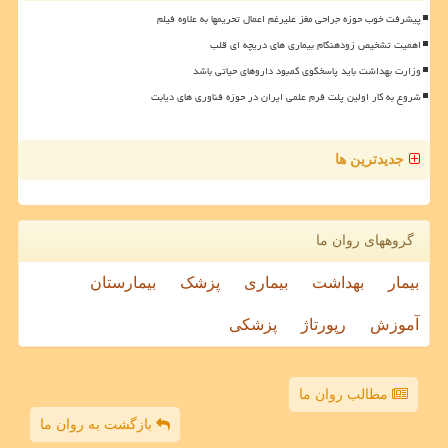
پیشرفت خوب حوزه جراحی مغز علیرغم اعمال تحریمها به علاوه فیلم
اهمیت تشخیص زودهنگام بیماری های دریچه ای قلب
وزارت بهداشت باید پاسخگوی کمبود داروهای حیاتی باشد
شروع به کار اولین پلت فرم علمی ایران در حوزه فناوری های دیابت
جدیدترین ها
گروههای روان ما
بیمار
بهداشت
بیماری
پزشک
بیمارستان
آموزش
رپورتاژ
پزشکی
مطالب روان ما
بازگشت به روان ما