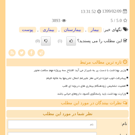
1399/02/09
13:31:52
3893
/ 5
5.0
تگهای خبر:
بیمار
,
بیمارستان
,
بیماری
,
پوست
این مطلب را می پسندید؟
(0)
(1)
تازه ترین مطالب مرتبط
وزیر بهداشت با دست پر به شیراز می آید افتتاح سه پروژه مهم سلامت محور
پیشرفت خوب حوزه جراحی مغز علیرغم اعمال تحریمها به علاوه فیلم
اهمیت تشخیص زودهنگام بیماری های دریچه ای قلب
وزارت بهداشت باید پاسخگوی کمبود داروهای حیاتی باشد
نظرات بینندگان در مورد این مطلب
نظر شما در مورد این مطلب
نام: