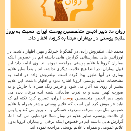
روان ما: دبیر انجمن متخصصین پوست ایران، نسبت به بروز
علایم پوستی در بیماران مبتلا به كرونا، اخطار داد.
محمد علی نیلفروش زاده، در گفتگو با خبرنگار مهر، اظهار داشت: در
اورژانس های بیمارستانی گزارش هایی داشته ایم در خصوص اینکه
بیماران کرونا با علایم پوستی مراجعه نموده اند. وی ادامه داد: این
قبیل بیماران، در ابتدا هیچ علامت دیگری نداشته اند و بعداً سایر علایم
بیماری در آنها ظهور پیدا کرده است. نیلفروش زاده در ادامه به
مشخصات علایم پوستی کرونا اشاره نمود و اظهار داشت: این علایم
بیشتر از روی تنه آغاز می شود و قرمز رنگ همراه با خارش و به
صورت کهیر است و به ندرت ضایعاتی شبیه آبله مرغان دیده می
شود. دبیر انجمن متخصصین
پوست
ایران، تصریح کرد: نکته ای که
نباید فراموش کرد این است که علایم پوستی بیشتر همراه با علایم
عمومی مثل تب، سرفه، سردرد، خستگی و…، بروز می کند و یا پس
از علامت پوستی، سایر علایم در بیمار مبتلا خودنمایی می کند. اما،
گزارش هایی داشته ایم در خصوص اینکه برخی از بیماران کرونا بدون
علایم عمومی و همراه با علایم پوستی مراجعه نموده اند.