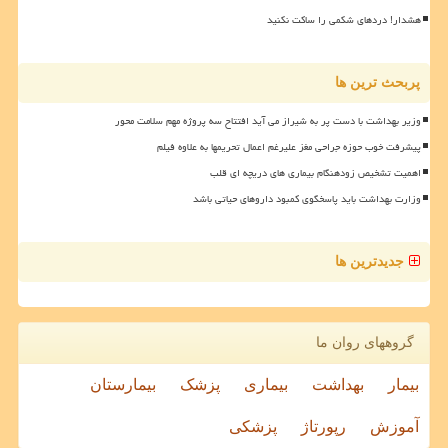
هشدار! دردهای شکمی را ساکت نکنید
پربحث ترین ها
وزیر بهداشت با دست پر به شیراز می آید افتتاح سه پروژه مهم سلامت محور
پیشرفت خوب حوزه جراحی مغز علیرغم اعمال تحریمها به علاوه فیلم
اهمیت تشخیص زودهنگام بیماری های دریچه ای قلب
وزارت بهداشت باید پاسخگوی کمبود داروهای حیاتی باشد
جدیدترین ها
گروههای روان ما
بیمار
بهداشت
بیماری
پزشک
بیمارستان
آموزش
رپورتاژ
پزشکی