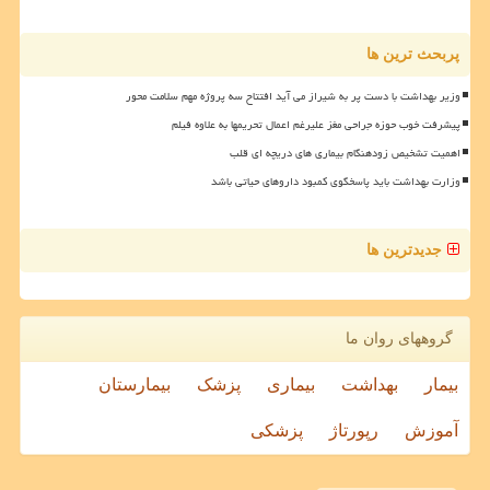
پربحث ترین ها
وزیر بهداشت با دست پر به شیراز می آید افتتاح سه پروژه مهم سلامت محور
پیشرفت خوب حوزه جراحی مغز علیرغم اعمال تحریمها به علاوه فیلم
اهمیت تشخیص زودهنگام بیماری های دریچه ای قلب
وزارت بهداشت باید پاسخگوی کمبود داروهای حیاتی باشد
جدیدترین ها
گروههای روان ما
بیمار
بهداشت
بیماری
پزشک
بیمارستان
آموزش
رپورتاژ
پزشکی