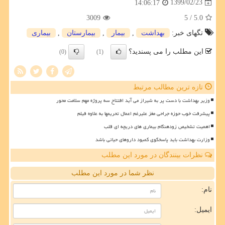
1399/02/23
14:06:17
3009
/ 5
5.0
تگهای خبر:
بهداشت
,
بیمار
,
بیمارستان
,
بیماری
این مطلب را می پسندید؟
(0)
(1)
تازه ترین مطالب مرتبط
وزیر بهداشت با دست پر به شیراز می آید افتتاح سه پروژه مهم سلامت محور
پیشرفت خوب حوزه جراحی مغز علیرغم اعمال تحریمها به علاوه فیلم
اهمیت تشخیص زودهنگام بیماری های دریچه ای قلب
وزارت بهداشت باید پاسخگوی کمبود داروهای حیاتی باشد
نظرات بینندگان در مورد این مطلب
نظر شما در مورد این مطلب
نام:
ایمیل: