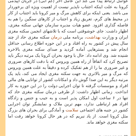
عوامل ارتباط پیدا می کند این عامل آخر (کم آبی) در جریان اپیدمی
کرونا به علت اینکه اجتناب ناپذیر نیست از اهمیت ویژه ای برخوردار
می باشد. یعنی اینکه برای کاهش مرگ و میر کرونا باید اجتناب از کار
در محیط های گرم، تعریق زیاد و اجتناب از کارهای سنگین را هم به
فاصله گذاری افزود. عضو هیات مدیره سازمان جهانی سکته مغزی،
اظهار داشت: جای خوشوقتی است که با تلاشهای انجمن سکته مغزی
ایران و وزارت
بهداشت
، برنامه ملی
درمان
سکته مغزی حاد از چند
سال پیش در کشور به راه افتاد و در این حوزه اطلاع رسانی حداقل
انجام شد و بسترهایی آماده گردید و صدای سکته مغزی بالاخره
شنیده شد. وی ادامه داد: حال با وجود بحران کرونا یک مرتبه دیگر باید
تصریح کرد که اتفاقاً از راه همین ویروس که با دقت کارهای ضروری
و غیر ضروری ما را از هم تفکیک کرده و دقیقاً به علت همین ویروس
که مرگ و میر بالاتری به جهت سکته مغزی ایجاد می کند، باید یک
مرتبه دیگر به این صدا گوش داد و امکانات کشور از توانایی های مالی
افراد و موسسات گرفته تا توان اجرایی دولت را در این حوزه به کار
انداخت. زمانی اظهار داشت: از طرفی درمان سکته مغزی حاد که
تنها در ۶ ساعت اول امکان پذیر است و به جیب و جنس و زادگاه
افراد هم ارتباطی ندارد، مهم ترین ملاک و نمایشگر توان اجرایی
کشور در جنبه های اجتماعی
سلامت
و آمادگی برای بحران های بزرگ
مثل کرونا است. از یاد نبریم که در هر حال کرونا خواهد رفت اما
سکته مغزی خواهد ماند.