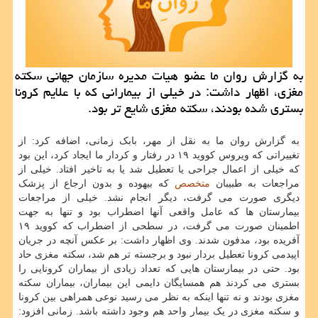
به گزارش روان ما عضو هیات مدیره سازمان جهانی سكته
مغزی، اظهار داشت: در خیلی از بیمارانی كه با علایم كرونا
بستری شده بودند، سكته مغزی شایع تر بود.
به گزارش روان ما به نقل از مهر، بابک زمانی، اضافه کرد: از
تغییراتی که ویروس کووید ۱۹ در رفتار و کردار ما ایجاد کرد، این بود
که خیلی از اعمال جراحی یا تعطیل شد یا به تاخیر افتاد. خیلی از
مراجعات به طبیبان
متخصص
که بیهوده و بدون ارجاع از پزشک
دیگری صورت می گرفت، دیگر انجام نشد. خیلی از مراجعات
بیمارستان ها که عامل واقعی آنها اضطراب بود و تنها به جهت
اطمینان صورت می گرفت، در سطحی از اضطراب که کووید ۱۹
آفریده بود، مدفون شدند. وی اظهار داشت: بر عکس آنچه در جریان
اپیدمی کرونا تعطیل بردار نبود و برجسته تر هم شد، سکته مغزی حاد
بود. حتی در بیمارستان هایی که تعداد زیادی از بیماران کرونایی را
بستری می کردند هم همسایگان دایمی این بیماران، بیماران سکته
مغزی بودند و نه تنها اینکه به نظر می رسید نوعی همراهی بین کرونا
و سکته مغزی در یک بیمار واحد هم وجود داشته باشد. زمانی افزود: