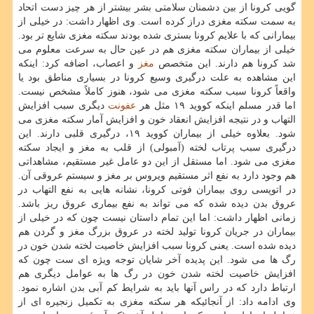
گویی کرونا از بین دشمنان سلامتی بشر بیشتر از هر چیز دست اتحاد
به سمت سکته مغزی دراز کرده است. وی اظهار داشت: در خیلی از
بیمارانی که با علایم کرونا بستری شده بودند سکته مغزی شایع تر بود.
خیلی از بیماران سکته مغزی هم در عین حال به سرعت معلوم می
شد کرونا هم دارند. این متخصص
مغز
و اعصاب، اضافه کرد: اینکه
این مشاهده به علت درگیری وسیع کرونا در بسیاری مناطق بود یا
واقعاً کرونا سبب سکته مغزی می شود، هنوز کاملاً مشخص نیست.
اما قدر مسلم اینکه کووید ۱۹ مثل هر
عفونت
دیگری سبب افزایش
التهاب و در نتیجه افزایش انعقاد خون و افزایش آمار سکته مغزی می
شود. بعلاوه خیلی از بیماران کووید ۱۹، درگیری قلبی دارند. این
درگیری سبب پرتاب لخته (آمبولی) از قلب به مغز و ایجاد سکته
مغزی می شود. اما مستقل از این دو عامل غیر مستقیم، مشاهداتی
هم وجود دارد به نفع اثر مستقیم ویروس بر مغز و سیستم عروقی آن.
در اتوپسی روی بیماران فوتی کرونا، نشانه هایی به نفع التهاب در
عروق بدن دیده شده که می تواند به نفع بیماری عروق ریز باشد.
زمانی اظهار داشت: اما این تمام داستان نیست چون که در خیلی از
بیماران در جریان کرونا تولید لخته در عروق بزرگ مغز و گردن هم
دیده شده است. یعنی کرونا سبب افزایش خاصیت لخته شدن خون در
رگ ها می شود. این پدیده آخر شایان توجه ویژه ای ست چون که
افزایش خاصیت لخته شدن خون در رگ ها به عوامل دیگری هم
ارتباط دارد که در راس آنها باید به شرایط کم آبی بدن اشاره نمود.
وی ادامه داد: از آنجائیکه هر سکته مغزی به تکمیل زنجیره ای از