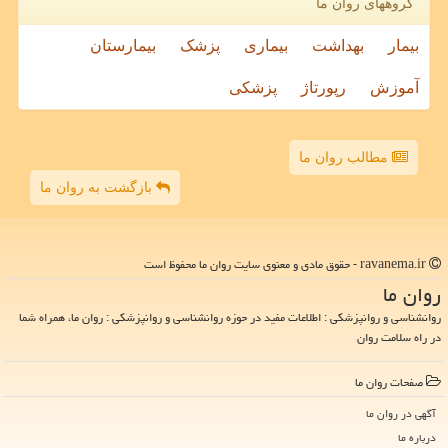
گروههای روان ما
بیمار
بهداشت
بیماری
پزشک
بیمارستان
آموزش
رپورتاژ
پزشکی
مطالب روان ما
بازگشت به روان ما
ravanema.ir - حقوق مادی و معنوی سایت روان ما محفوظ است
روان ما
روانشناسی و روانپزشکی : اطلاعات مفید در حوزه روانشناسی و روانپزشکی : روان ما، همراه شما
در راه سلامت روان
صفحات روان ما
آگهی در روان ما
درباره ما