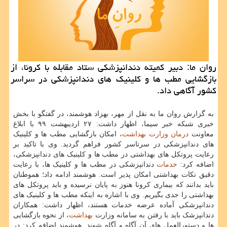
روان ما: دبیر كمیته دندانپزشكی ستاد مقابله با كرونا، از
بازگشایی مطب ها و كلینیك های دندانپزشكی در سراسر
كشور آگاهی داد.
به گزارش روان ما به نقل از مهر، بهزاد هوشمند، در گفتگو با بخش
خبری شبکه خبر سیما، اظهار داشت: ۲۷ اردیبهشت ۹۹ با ابلاغ
معاونت
درمان
وزارت بهداشت
، امکان بازگشایی مطب ها و کلینیک
های دندانپزشکی در سرتاسر کشور فراهم گردید. وی با تاکید بر
رعایت پروتکل های بهداشتی در مطب ها و کلینیک های دندانپزشکی،
اضافه کرد:
خدمات
دندانپزشکی در مطب ها و کلینیک ها، با رعایت
دقیق نکات بهداشتی امکان پذیر است. هوشمند ادامه داد؛ هموطنان
باید بدانند که بیماری کرونا هنوز به پایان نرسیده و باید پروتکل های
بهداشتی را جدی بگیریم. وی با اشاره به اینکه مطب ها و کلینیک های
دندانپزشکی آماده عرضه خدمات هستند، اظهار داشت: همکاران
دندانپزشک باید با رفتن به سامانه وزارت
بهداشت
، از نحوه بازگشایی
ها و دستورالعمل های آن آگاه و آگاه شوند. هوشمند اضافه کرد: در