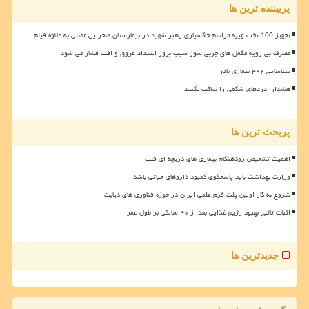
پربیننده ترین ها
تجهیز 100 تخت ویژه مراسم خاکسپاری رهبر شهید در بیمارستان صحرایی مصلی به علاوه فیلم
مصرف بی رویه مکمل های چربی سوز سبب بروز انسداد عروق و افت فشار می شود
شناسایی ۴۹۲ بیماری نادر
هشدار! دردهای شکمی را ساکت نکنید
پربحث ترین ها
اهمیت تشخیص زودهنگام بیماری های دریچه ای قلب
وزارت بهداشت باید پاسخگوی کمبود داروهای حیاتی باشد
شروع به کار اولین پلت فرم علمی ایران در حوزه فناوری های دیابت
اثبات تأثیر بهبود رژیم غذایی بعد از ۴۰ سالگی بر طول عمر
جدیدترین ها