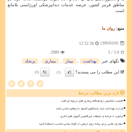
مناطق قرمز کشور، عرضه خدمات دندانپزشکی اورژانسی بلامانع
است.
منبع:
روان ما
1399/03/01
12:52:58
2989
/ 5
5.0
تگهای خبر:
بهداشت
,
بیمار
,
بیماری
,
پزشك
این مطلب را می پسندید؟
(0)
(1)
تازه ترین مطالب مرتبط
اهمیت تشخیص زودهنگام بیماری های دریچه ای قلب
وزارت بهداشت باید پاسخگوی کمبود داروهای حیاتی باشد
برخورد با عرضه و تبلیغات غیرقانونی آمپول های لاغری
سفارش هایی برای پیاده روی اربعین از کوله پشتی مناسب استفاده کنید