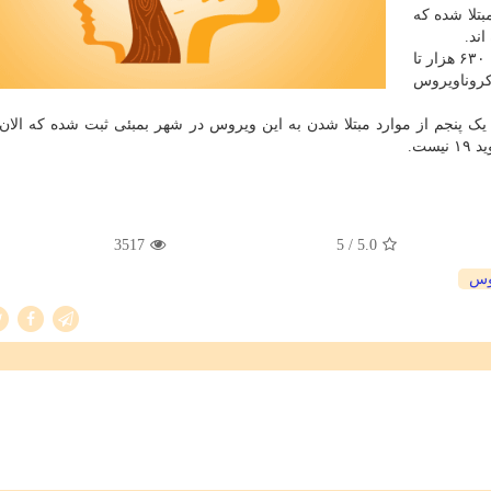
ز ۱۳۹ هزار نفر در این کشور به بیماری کووید ۱۹ مبتلا شده که
پیشبینی ها از آن حکایت می کند که تا اوایل ماه جولای بین ۶۳۰ هزار تا
ر هند به کروناویروس
 یک پنجم از موارد مبتلا شدن به این ویروس در شهر بمبئی ثبت شده که الا
ست.
3517
/ 5
5.0
وس