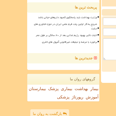
پربحث ترین ها
وزارت بهداشت باید پاسخگوی کمبود داروهای حیاتی باشد
شروع به کار اولین پلت فرم علمی ایران در حوزه فناوری های
دیابت
اثبات تأثیر بهبود رژیم غذایی بعد از ۴۰ سالگی بر طول عمر
برخورد با عرضه و تبلیغات غیرقانونی آمپول های لاغری
جدیدترین ها
گروههای روان ما
بیمار
بهداشت
بیماری
پزشک
بیمارستان
آموزش
رپورتاژ
پزشکی
بازگشت به روان ما