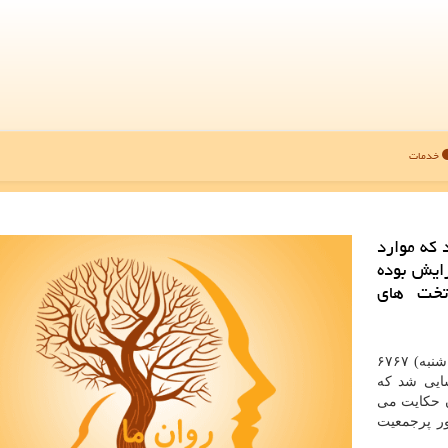
خدمات
 كه موارد
د رو به افزایش بوده
تخت های
در روز گذشته (یک شنبه) ۶۷۶۷
وید ۱۹ در هند شناسایی شد که
ن حکایت می
ور پرجمعیت