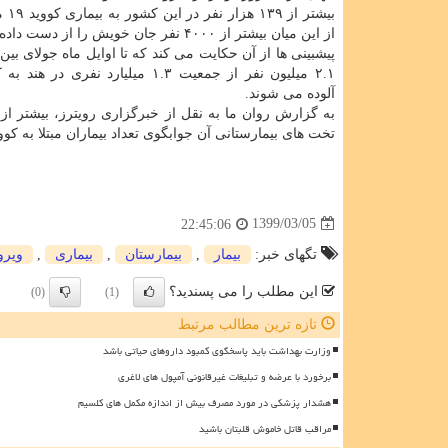
بیشتر ا
از این میان بیشتر از ۴۰۰۰ نفر جان خویش را از دست داده اند.
۲.۱ میلیون نفر از جمعیت ۱.۳ میلیارد نفری د
آلوده می شوند.
به گزارش روان ما به نقل از خبرگزاری رویترز، بیشتر از
تخت های بیمارستانی آن جوابگوی تعداد بیماران مبتلا به کووید ۱۹ نی
1399/03/05
22:45:06
تگهای خبر:
بیمار
,
بیمارستان
,
بیماری
,
ویر
این مطلب را می پسندید؟
(0)
(1)
تازه ترین مطالب مرتبط
وزارت بهداشت باید پاسخگوی کمبود داروهای حیاتی باشد
برخورد با عرضه و تبلیغات غیرقانونی آمپول های لاغری
هشدار پزشکی در مورد مصرف بیش از اندازه مکمل های کلسیم
مراقب قاتل خاموش قلبتان باشید