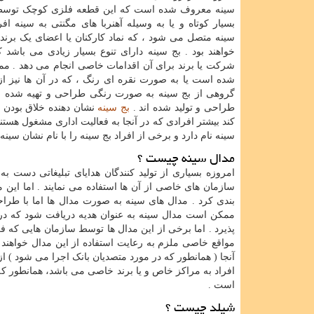
سینه معروف شده است که این قطعه فلزی کوچک توس
بسیار کوتاه و یا به وسیله آهنربا های مگنتی به سینه افر
سینه متصل می شود ، که نماد کارکنان یا اعضای یک برند
خواهند بود . بج سینه دارای تنوع بسیار زیادی می باشد 
شرکت یا برند برای آن اقدامات خاصی انجام می دهد . ممک
شده است یا به صورت نقره ای رنگ ، که در آن ها نیز از 
گروهی از بج سینه به صورت رنگی طراحی و تهیه شده اند
طراحی و تولید شده اند .
بج سینه
نشان دهنده خلاق بودن 
کند بیشتر افرادی که در آنجا به فعالیت اداری مشغول هستن
سینه نام دارد و برخی از افراد بج سینه را با نام نشان سین
مدال سینه چیست ؟
امروزه بسیاری از تولید کنندگان هدایای تبلیغاتی دست به 
سازمان های خاصی از آن ها استفاده می نمایند . اما این م
بندی کرد . مدال های سینه به صورت مدال ها اما با طرا
ممکن است مدال سینه به عنوان هدیه دریافت شود که در ا
پذیرد . اما برخی از این مدال ها توسط سازمان هایی که 
مواقع خاصی ملزم به رعایت استفاده از این مدال خواهند بو
آنجا ( همانطور که در مورد متصدیان بانک اجرا می شود ) از 
افراد به مراکز خاص و یا برند خاصی می باشد، همانطور 
است .
شیلد چیست ؟