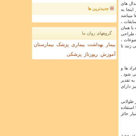
دال های
جدیدترین ها
ینجا به
 میباشد
ابقات ،
یا همان
گروههای روان ما
ه طراحی
ضوعات ،
بیمار
بهداشت
بیماری
پزشک
بیمارستان
زنند تا
آموزش
رپورتاژ
پزشکی
راد ها و
می شود ,
به تقدیر
ز دارای
 طولانی
استفاده
ار حائز
در مورد