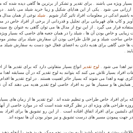
سیار ویژه می باشند . برای تقدیر و تشکر از برترین ها گاهی دیده شده که م
ارزانی می شود . یکی از این هدایای شکیل و زیبا خرید شیلد می باشد . در ا
اشیم اندکی در معلومات افراد تاثیر گذار شویم .
شیلد
نوعی از همان مدال ها
آویز و کاپ های قهرمانی برای تجلیل و قدردانی از برخی از افراد خاص در مس
فاده قرار می گیرد . از این نوع از مدال ها می توان گاهی به عنوان بج سینه 
ایت زیبایی و خاص بودن آن ها ، شیلد را در همان جعبه های خاصی که بسیار ویژ
یبایی خاص ساخت شیلد و نیز قابل طراحی بودن آن سفارش شیلد برای بیشتر مو
 ها حتی گاهی برای هدیه دادن به اعضای فعال خود دست به سفارش شیلد می 
یند .
 نیز اهدا می شود .
لوح تقدیر
انواع بسیار متفاوتی دارد که برای تقدیر ها از اف
ت افراد بسیار تلاش می کنند که بتوانند به لوح تقدیر که در آن مسابقه اهدا 
زی تهیه و اهدا می شوند که بسیار حائز اهمیت هستند . در لوح تقدیر ها اقدام 
 همایش ها و سمینار ها نیز به افراد خاصی لوح تقدیر هدیه می دهند که آن نی
ه برای افراد خاص طراحی و تنظیم شده اند . لوح تقدیر ها از زمان های بسیار
مروزه طراحی های ویژه ای در نظر گرفته شده است که در موارد خاصی از آنها 
دلنشین برای افراد اتفاق افتاده است . از این رو تشویق ها برای افراد بسی
 جهت پیمودن مسیر های درست تشویق و نیز موثر بودن آن ها نموده اند.
اعات بیشتری داشته باشید تا به بهترین نحو ممکن خرید خود را انجام دهید. 