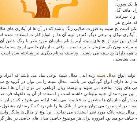
ط یک سوزن
اد مانند گل
 و یا شرکت
که طراح هر
ن است بج سینه به صورت طلایی رنگ باشند که در آن ها از آبکاری های طلا 
آبکاری نیکل و برخی دیگر که در تهیه آن ها از انواع فلزات استفاده شده اس
 در این نوع از بج های سینه آرم یا نام سازمان مورد نظر با رنگ خاص آن
و مرتب بودن یک سازمان یا برند است . وقتی سازمان خاصی از بج سینه است
د همه دارای بج سینه می باشند . بج سینه به نام دیگری نیز شناخته شده است 
ه می شناسند .
تولید انواع
مدال سینه
زده اند . مدال سینه نوعی نماد می باشد که افراد وا
دال ها دارای انواع گوناگون می باشند. مدال سینه را می توان در گروه بج سی
حی های ویژه ساخته می شوند و توسط ربان کوتاهی می توان از آن ها استفاد
ین مورد مدال جنبه تبلیغاتی داشته است و استفاده از آن به دلخواه فرد 
فرد در آن سازمان ها مشغول به فعالیت می باشد ارائه می شود ، که در این 
د . در این مورد می توان برخی از بانک ها را نام برد که کارمندان مشغول به
مدال سینه بانک مورد نظر استفاده می نمایند . این نوع از مدال ها بیانگر واب
که شاهد خواهید بود امروزه برای هر موضوع خاصی مدال های خاصی در نظر گر