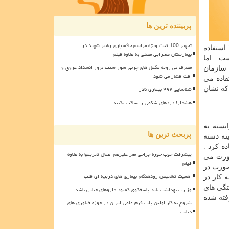
پربیننده ترین ها
تجهیز 100 تخت ویژه مراسم خاکسپاری رهبر شهید در
استفاده
بیمارستان صحرایی مصلی به علاوه فیلم
ت . اما
مصرف بی رویه مکمل های چربی سوز سبب بروز انسداد عروق و
 سازمان
افت فشار می شود
فاده می
شناسایی ۴۹۲ بیماری نادر
که نشان
هشدار! دردهای شکمی را ساکت نکنید
بسته به
پربحث ترین ها
نه دسته
ه کرد .
پیشرفت خوب حوزه جراحی مغز علیرغم اعمال تحریمها به علاوه
صورت می
فیلم
صورت در
اهمیت تشخیص زودهنگام بیماری های دریچه ای قلب
 کار در
ستگی های
وزارت بهداشت باید پاسخگوی کمبود داروهای حیاتی باشد
فته شده
شروع به کار اولین پلت فرم علمی ایران در حوزه فناوری های
دیابت