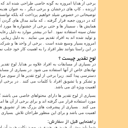
برخی از هدایا امروزه به گونه خاصی طراحی شده اند که ب
ارزنده ، کاپ های درخشان و برخی دیگر ، به عنوان هدیه 
توضیحاتی در خصوص شیلد خواهیم پرداخت که بلکه توانسته ب
که در درون جعبه قرار گرفته ، که مانند مدال های گردن 
همایش ها ، سمینار ها و حتی برخی از جشنواره ها مورد است
نشان سینه استفاده نمود . اما در بیشتر موارد به دلیل رع
و تولید شده اند به افراد تقدیم می نمایند . به دلیل ز
امروزه بسیار وسیع شده است . برخی از واحد ها و شرکت
در این راستا بتوانند نظر افراد را به اهمیت کار خود جلب نما
لوح تقدیر چیست ؟
در بسیاری از مسابقات به افراد علاوه بر هدایا, لوح تقدیر
نهادهای خاص از آنها استفاده می شود. در بسیاری از مسابقا
دسترسی پیدا کنند. زیرا برخی از لوح تقدیر ها از سوی مراک
و تشکر و یا تشویق افراد با کلمات می کنند . در برخی از
اهمیت ویژه ای می باشد.
بسیاری از لوح تقدیر ها دارای محتواهای خاصی می باشند ک
مورد استفاده قرار می گرفته اند و برای برخی از آن ها ا
می کنند . بسیاری از پیشرفت های بزرگ بعد از تشویق های 
اهمیت می باشد و برای این منظور طراحان تلاش بسیاری در
راهنمایی قبل از سفارش:
شما باید پیش از خرید هر چیزی در مورد نکات خرید آن اطل