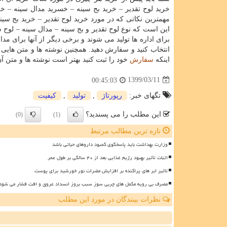
خرید لوح تقدیر – خرید بج سینه – خسرید مدال سینه – خرید
مهمترین نکاتی که در مورد خرید لوح تقدیر – خرید بج سین
این است که نوع لوح تقدیر و بج سینه – مدال سینه – لوح ش
برای اداره ها تولید می شوند و برخی دیگر از آنها برای مدا
انتخاب کنید و سفارش دهید. همچنین نوشته ها و متن هایی ک
اینکه
سفارش
خود را ثبت کنید بهتر است نوشته ها و متن آ
1399/03/11
00:45:03
تگهای خبر:
رپورتاژ
,
تولید
,
كیفیت
این مطلب را می پسندید؟
(0)
(1)
تازه ترین مطالب مرتبط
وزارت بهداشت باید پاسخگوی کمبود داروهای حیاتی باشد
اثبات تأثیر بهبود رژیم غذایی بعد از ۴۰ سالگی بر طول عمر
تاثیر ابر های پراکنده بر افزایش مضرات نور خورشید برای پوست
مصرف بی رویه مکمل های چربی سوز سبب بروز انسداد عروق و افت فشار می شود
نظرات بینندگان در مورد این مطلب
ن