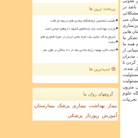
 تفاوتی
باشد در
پربحث ترین ها
مشکلاتی
رستان می
اهمیت تشخیص زودهنگام بیماری های دریچه ای قلب
پرستاری
وزارت بهداشت باید پاسخگوی کمبود داروهای حیاتی باشد
ان هایی
شروع به کار اولین پلت فرم علمی ایران در حوزه فناوری های
تشکر ما
دیابت
 همه ما
اثبات تأثیر بهبود رژیم غذایی بعد از ۴۰ سالگی بر طول عمر
بانی از
 مدیران
کردن با
ل شدند.
جدیدترین ها
مسئولیت
مسئولیت
ی مترون
اه علوم
گروههای روان ما
تجربیات
بیمار
بهداشت
بیماری
پزشک
بیمارستان
آموزش
رپورتاژ
پزشکی