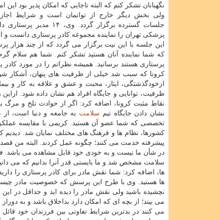
نگهبانان تشکر کنم که البته تاجایی که امکان پذیر بود این ا
ولی بخش دیگر خارج از توانمان است و شرایط اجازه
جلسات گسترده برگزار گردد. وی، ۱۴ مد
پزشکی تهران را نماینده مجموعه کادر پرستاری دانست و ا
این جلسه با این نیت برگزار می گردد که از چند هزار پرس
که شما نماینده آنان هستید تشکر کنم. شما هم سلام گرم
پرستاری هستند برسانید. همیشه نظراتم را در مورد کادر پر
کرونا که سبب شد خیلی از ظرفیت های پنهان، آشکار شود،
ازخودگذشتگی، ایثار، محبت و عشق و علاقه به کار و بیم
ظرفیت، توانایی و جایگاه افراد هم نشان داده شود. ازاین 
نقاط مثبت کرونا، اضافه کرد: اگر از حوادث تلخ و مرگ بار
نشان دادن جایگاه تیم
سلامت
به جامعه و دنیا است، از 
تخصصی که شما عضو آن هستید. کریمی با مقایسه عملکرد 
کشورها، نظام ها و فرهنگ های مختلف نمایان شد. دیدیم که
پیشرفته خدمت می کنند؛ چگونه عمل کردند. البته من قصد ن
در شأن ما نیست و به خودی خود قابل مشاهده می باشد. فقط
سلامت مشخص شد و ما بایستی قدر آنرا بدانیم که می دانی
ها، اضافه کرد: شما نقش مادر برای کادر پرستاری را دار
ها هستید. وی با طرح این پرسش که خصوصیت مادر چیست که
نچشیده باشید ولی نقش مادر را دیده اید و حداقل در این ح
می بیند؛ از بچه ای که امکان دارد بداخلاق باشد و به دور
می کنند در بدترین شرایط تفاوتی بین فرزندان خود قائل نش