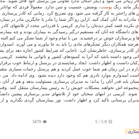
کار زیباتر می شود و دیگر امکان ندارد تفاوتی بین پرسنل خود قائل شوید. مگر
یگر مانند رنگ
پوست
، پوشش، جنسیت و سن ندارد. معمولاً فردی که تواناتر 
های راحتتر به کار گرفته می شود. وی تصریح کرد: زمانی که کادر پرستاری 
 مادرانه به آنان کمک کنید. ازاین رو اگر شما را مادر یا جایگزین مادر در بیما
نکرده قصد کمتر دیدنتان را ندارم. کریمی با قدردانی مجدد از تلاشهای کادر 
های دانشگاه چه آنان که مستقیم درگیر رسیدگی به بیماران بودند و چه بیمارست
 و پرستاران خوش تر درخشیدند. من با تمام وجود از شما تشکر می کنم البته 
د همکاران دیگر تشکرهای مادی را باید به جا بیاورند و می آورند. امیدوارم
از کادر پرستاری، خاطرنشان کرد: تاجایی که شرایط کشور اجازه دهد برای پشتی
تی وجود داشته باشد که آنرا به کمبودهای کشور و ناتوانی ما ببخشند. کریمی،
کنان دانست و اظهار داشت: ایجاد رضایتمندی در پرسنل و ارتباط خوب برقرار 
دارم در این زمان هم شما خوب عمل کردید و هم پرسنل زحمات بسیاری متقب
است امیدوارم موارد نادری هم که وجود دارد دیده نشود. وی ادامه داد: من 
ان باید قدر آنان را بداند؛ به مدیران پرستاری مسئولیت بدهد و هم از آنان 
یرمجموعه اش نخواهند مشکلات خویش را به رئیس بیمارستان منتقل کنند. وقت
شوند. کریمی در انتهای سخنان خود از تلاشهای مدیر پرستاری پیشین دانشگ
ران پرستانی تاکید کرد و اظهار داشت: تور بیمارستان گردی بگذارید و از 
3479
/ 5
5.0
ستاری