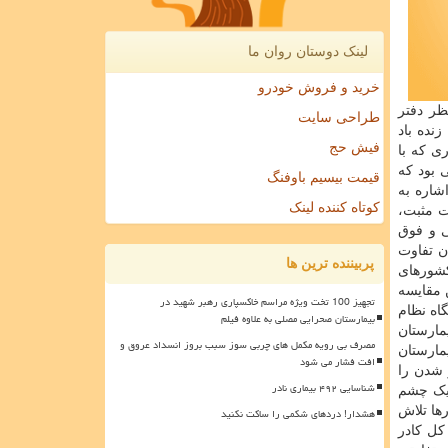
لینک دوستان روان ما
خرید و فروش خودرو
ظر دفتر
طراحی سایت
نده باد
فیش حج
ی که با
 بود که
قیمت بیسیم باوفنگ
شاره به
کوتاه کننده لینک
ات مثبت،
ی و فوق
ن تفاوت
پربیننده ترین ها
کشورهای
 مقایسه
تجهیز 100 تخت ویژه مراسم خاکسپاری رهبر شهید در
اه نظام
بیمارستان صحرایی مصلی به علاوه فیلم
مارستان
مصرف بی رویه مکمل های چربی سوز سبب بروز انسداد عروق و
مارستان
افت فشار می شود
 شدن را
شناسایی ۴۹۲ بیماری نادر
 یک چشم
رها تلاش
هشدار! دردهای شکمی را ساکت نکنید
کل کادر