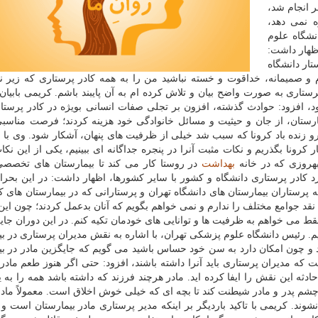
مر انجام شد،
 نمی دهد،
یر پرستاری دانشگاه علوم
ظهار داشت:
تار دانشگاه
 و صمیمانه، خداقوت و خسته نباشید من را به همه کادر پرستاری که زیر ن
ستاری به صورت واضح بیان و تلاش کرده ام به آن پایبند باشم. کریمی بابیان ز
 افزود: حوادث گذشته، افزون بر تجلی صفات انسانی بویژه در کادر پرستار
ارستان، از جان و حیثیت و مسائل خانوادگی خود هزینه کردند؛ فرصت مناسبی
رو زنده باد کرونا که سبب شد خیلی از ظرفیت های پنهان، آشکار شود. وی با ا
 کرونا بگذریم و نکات مثبت آنرا در پنجره جداگانه ای ببینیم، یکی از این نک
بهروزی که در خانه
بهداشت
در روستا کار می کند تا بیمارستان های تخصص
کادر پرستاری دانشگاه و کشور با سایر کشورها، اظهار داشت: در این بحرا
 پرستاران بیمارستان های دانشگاه تهران و پرستارانی که در بیمارستان های 
قد جوامع مختلف را ندارم و نمی خواهم بگویم که آنان بدعمل کردند؛ چون این
 می خواهم به ظرفیت ها و توانایی های خودمان تکیه کنم. در این دوران جایگ
م. رئیس دانشگاه علوم پزشکی تهران، با اشاره به نقش مدیران پرستاری در بی
ید و چون امکان دارد به سن خود حساس باشید می گویم که جایگزین مادر در بی
 مدیران پرستاری باید آنرا داشته باشند، افزود: حتی اگر هنوز طعم مادر
ادثه این نقش را ایفا کرده اید. مادر هرچند فرزند که داشته باشد همه را به
از چشم پدر و مادر شیطنت کند تا بچه ای که خیلی خوش اخلاق است. معمولاً ماد
وند. کریمی با تاکید باردیگر بر اینکه مدیر پرستاری مادر بیمارستان است و 