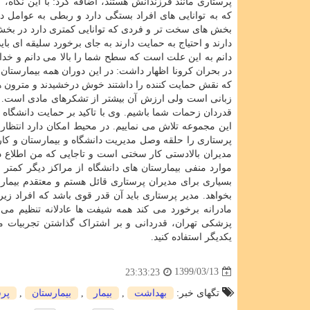
پرستاری مانند فرزندانش هستند، اضافه کرد: با این نگاه، 
که به توانایی های افراد بستگی دارد و ربطی به عوامل د
بخش های سخت تر و فردی که توانایی کمتری دارد در بخش 
دارند و احتیاج به حمایت دارند به جای برخورد سلیقه ای باید
دانم به این علت است که سطح شما را بالا می دانم و خدای 
در بحران کرونا اظهار داشت: در این دوران همه بیمارستان 
که نقش حمایت کننده را داشتند خوش درخشیدند و مترون ها
زبانی است ولی ارزش آن بیشتر از تشکرهای مادی است. هرچن
قدردان زحمات شما باشیم. وی با تاکید بر حمایت دانشگاه 
این مجموعه تلاش می نماییم. در محیط امکان دارد انتظارا
پرستاری را حلقه وصل مدیریت دانشگاه و بیمارستان و کار
مدیران بالادستی کار سختی است و تاجایی که من اطلاع 
موارد منفی بیمارستان های دانشگاه از مراکز دیگر کمتر 
بسیاری برای مدیران پرستاری قائل هستم و معتقدم بیمارست
بخواهد. مدیر پرستاری باید آن قدر قوی باشد که افراد ز
مادرانه برخورد می کند همه شیفت ها عادلانه تنظیم می 
پزشکی تهران، قدردانی و بر اشتراک گذاشتن تجربیات مدی
یکدیگر استفاده کنید.
1399/03/13
23:33:23
تگهای خبر:
بهداشت
,
بیمار
,
بیمارستان
,
پر