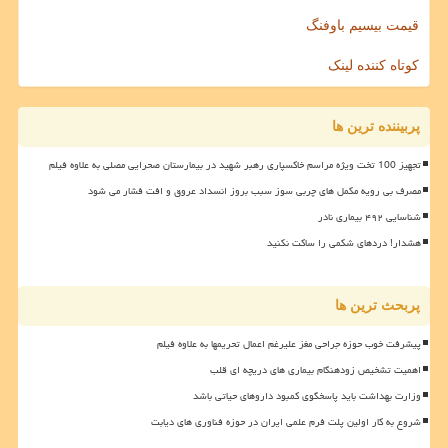
قیمت بیسیم باوفنگ
کوتاه کننده لینک
پربیننده ترین ها
تجهیز 100 تخت ویژه مراسم خاکسپاری رهبر شهید در بیمارستان صحرایی مصلی به علاوه فیلم
مصرف بی رویه مکمل های چربی سوز سبب بروز انسداد عروق و افت فشار می شود
شناسایی ۴۹۲ بیماری نادر
هشدار! دردهای شکمی را ساکت نکنید
پربحث ترین ها
پیشرفت خوب حوزه جراحی مغز علیرغم اعمال تحریمها به علاوه فیلم
اهمیت تشخیص زودهنگام بیماری های دریچه ای قلب
وزارت بهداشت باید پاسخگوی کمبود داروهای حیاتی باشد
شروع به کار اولین پلت فرم علمی ایران در حوزه فناوری های دیابت