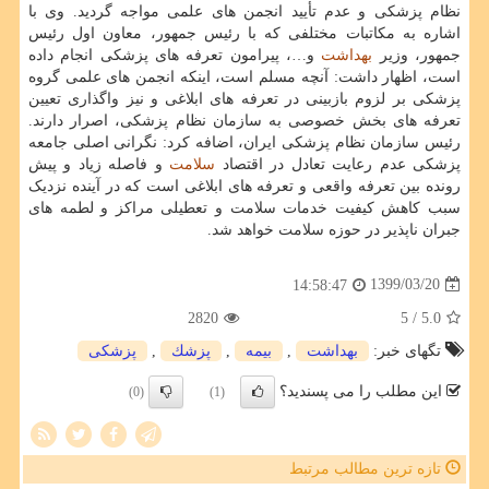
نظام پزشکی و عدم تأیید انجمن های علمی مواجه گردید. وی با
اشاره به مکاتبات مختلفی که با رئیس جمهور، معاون اول رئیس
جمهور، وزیر
بهداشت
و…، پیرامون تعرفه های پزشکی انجام داده
است، اظهار داشت: آنچه مسلم است، اینکه انجمن های علمی گروه
پزشکی بر لزوم بازبینی در تعرفه های ابلاغی و نیز واگذاری تعیین
تعرفه های بخش خصوصی به سازمان نظام پزشکی، اصرار دارند.
رئیس سازمان نظام پزشکی ایران، اضافه کرد: نگرانی اصلی جامعه
پزشکی عدم رعایت تعادل در اقتصاد
سلامت
و فاصله زیاد و پیش
رونده بین تعرفه واقعی و تعرفه های ابلاغی است که در آینده نزدیک
سبب کاهش کیفیت خدمات سلامت و تعطیلی مراکز و لطمه های
جبران ناپذیر در حوزه سلامت خواهد شد.
1399/03/20
14:58:47
2820
/ 5
5.0
تگهای خبر:
بهداشت
,
بیمه
,
پزشك
,
پزشكی
این مطلب را می پسندید؟
(0)
(1)
تازه ترین مطالب مرتبط