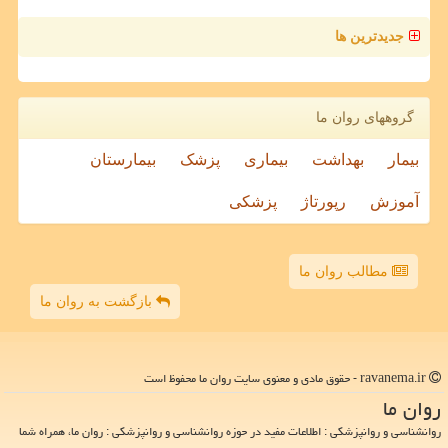
جدیدترین ها
گروههای روان ما
بیمار
بهداشت
بیماری
پزشک
بیمارستان
آموزش
رپورتاژ
پزشکی
مطالب روان ما
بازگشت به روان ما
ravanema.ir - حقوق مادی و معنوی سایت روان ما محفوظ است
روان ما
روانشناسی و روانپزشکی : اطلاعات مفید در حوزه روانشناسی و روانپزشکی : روان ما، همراه شما