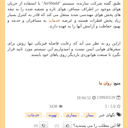
طبق گفته شرکت سازنده، سیستم "AirShield" با استفاده از جریان
هوای موجود در اطراف مسافر، هوای تازه و تصفیه شده را به تیغه
های پخش هوای مهندسی شده منتقل می کند که قادر به کنترل بسیار
زیاد پخش قطرات هستند و عرضه
خدمات
به مسافران و خدمه و
بهبود حفاظت و آرامش آنها را به عهده دارند.
ازاین رو به نظر می آید که رعایت فاصله فیزیکی تنها روش برای
سفرهای هوایی ایمن نیست و امیدواریم این سیستم مورد تایید قرار
بگیرد تا صنعت هوانوردی باردیگر روی پاهای خود بایستد.
منبع:
روان ما
1399/03/29
18:04:52
3438
/ 5
5.0
تگهای خبر:
بیمار
,
بیماری
,
تهویه
,
خدمات
این مطلب را می پسندید؟
(0)
(1)