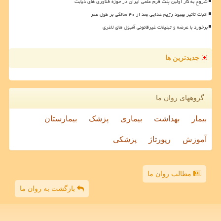
شروع به کار اولین پلت فرم علمی ایران در حوزه فناوری های دیابت
اثبات تأثیر بهبود رژیم غذایی بعد از ۴۰ سالگی بر طول عمر
برخورد با عرضه و تبلیغات غیرقانونی آمپول های لاغری
جدیدترین ها
گروههای روان ما
بیمار
بهداشت
بیماری
پزشک
بیمارستان
آموزش
رپورتاژ
پزشکی
مطالب روان ما
بازگشت به روان ما