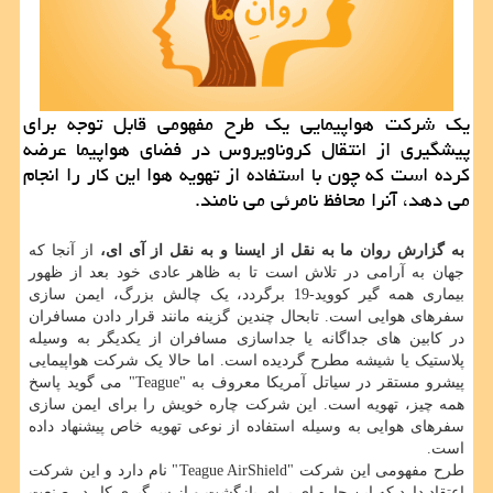
یك شركت هواپیمایی یك طرح مفهومی قابل توجه برای
پیشگیری از انتقال كروناویروس در فضای هواپیما عرضه
كرده است كه چون با استفاده از تهویه هوا این كار را انجام
می دهد، آنرا محافظ نامرئی می نامند.
به گزارش روان ما به نقل از ایسنا و به نقل از آی ای،
از آنجا که
جهان به آرامی در تلاش است تا به ظاهر عادی خود بعد از ظهور
بیماری همه گیر کووید-19 برگردد، یک چالش بزرگ، ایمن سازی
سفرهای هوایی است. تابحال چندین گزینه مانند قرار دادن مسافران
در کابین های جداگانه یا جداسازی مسافران از یکدیگر به وسیله
پلاستیک یا شیشه مطرح گردیده است. اما حالا یک شرکت هواپیمایی
پیشرو مستقر در سیاتل آمریکا معروف به "Teague" می گوید پاسخ
همه چیز، تهویه است. این شرکت چاره خویش را برای ایمن سازی
سفرهای هوایی به وسیله استفاده از نوعی تهویه خاص پیشنهاد داده
است.
طرح مفهومی این شرکت "Teague AirShield" نام دارد و این شرکت
اعتقاد دارد که این چاره ای برای بازگشت و از سرگیری کار در صنعت