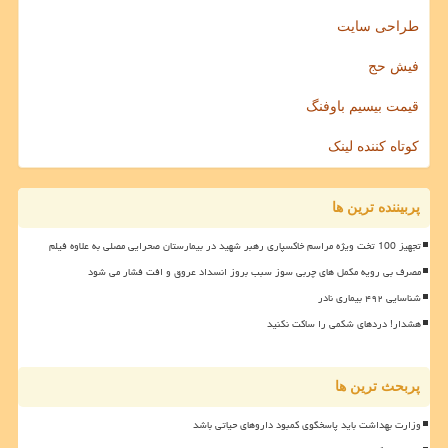
طراحی سایت
فیش حج
قیمت بیسیم باوفنگ
کوتاه کننده لینک
پربیننده ترین ها
تجهیز 100 تخت ویژه مراسم خاکسپاری رهبر شهید در بیمارستان صحرایی مصلی به علاوه فیلم
مصرف بی رویه مکمل های چربی سوز سبب بروز انسداد عروق و افت فشار می شود
شناسایی ۴۹۲ بیماری نادر
هشدار! دردهای شکمی را ساکت نکنید
پربحث ترین ها
وزارت بهداشت باید پاسخگوی کمبود داروهای حیاتی باشد