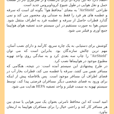
حمل و نقل هوایی در طول شیوع کروناویروس جدید است.
طراحی "AirShield" به معنای "محافظ هوا" بگونه ای است که سرفه
و عطسه های هر فرد را فقط به صندلی وی محصور می کند و نمی
گذارد قطرات حاصل از سرفه و عطسه فرد به اطراف منتقل شود.
سپس هوا به صورت مستقیم در این سیستم جدید تصفیه هوای هواپیما
جمع آوری و فیلتر می شود.
کوشش برای دستیابی به یک چاره سریع، کارآمد و دارای نصب آسان،
مهم ترین چالش سازندگان بود. بنابراین است که می توان
"AirShield" را چاپ سه بعدی کرد و به سادگی روی واحد تهویه
مطبوع موجود در هواپیماها نصب کرد.
در طرح پیشنهادی این سیستم آمده است: در نتیجه، هنگامی که
مسافر نفس می کشد، سرفه یا عطسه می کند، قطرات بخار آب در
فضای اطراف آن مسافر موجود است. پس بلافاصله پیش از اینکه
برای ورود به فضای شخصی دیگر مسافران فرصتی پیدا کند، توسط
سیستم تهویه به سمت فیلتر و واحد تصفیه HEPA هدایت می شود.
امید است که این محافظ نامرئی بعنوان یک سپر هوایی یا سدی بین
هر مسافر کار کند و راحتی خیال را برای مسافران هواپیما به ارمغان
بیاورد.