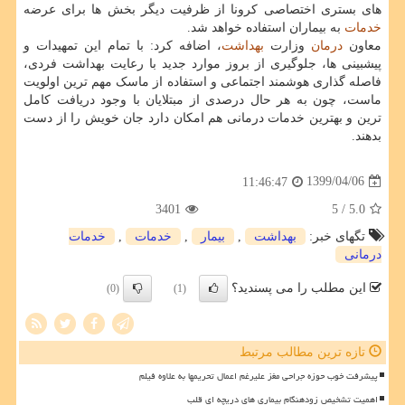
های بستری اختصاصی کرونا از ظرفیت دیگر بخش ها برای عرضه
خدمات
به بیماران استفاده خواهد شد.
معاون
درمان
وزارت
بهداشت
، اضافه کرد: با تمام این تمهیدات و
پیشبینی ها، جلوگیری از بروز موارد جدید با رعایت بهداشت فردی،
فاصله گذاری هوشمند اجتماعی و استفاده از ماسک مهم ترین اولویت
ماست، چون به هر حال درصدی از مبتلایان با وجود دریافت کامل
ترین و بهترین خدمات درمانی هم امکان دارد جان خویش را از دست
بدهند.
1399/04/06
11:46:47
3401
/ 5
5.0
تگهای خبر:
بهداشت
,
بیمار
,
خدمات
,
خدمات
درمانی
این مطلب را می پسندید؟
(0)
(1)
تازه ترین مطالب مرتبط
پیشرفت خوب حوزه جراحی مغز علیرغم اعمال تحریمها به علاوه فیلم
اهمیت تشخیص زودهنگام بیماری های دریچه ای قلب