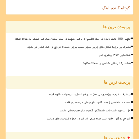
کوتاه کننده لینک
پربیننده ترین ها
تجهیز 100 تخت ویژه مراسم خاکسپاری رهبر شهید در بیمارستان صحرایی مصلی به علاوه فیلم
مصرف بی رویه مکمل های چربی سوز سبب بروز انسداد عروق و افت فشار می شود
شناسایی ۴۹۲ بیماری نادر
هشدار! دردهای شکمی را ساکت نکنید
پربحث ترین ها
پیشرفت خوب حوزه جراحی مغز علیرغم اعمال تحریمها به علاوه فیلم
اهمیت تشخیص زودهنگام بیماری های دریچه ای قلب
وزارت بهداشت باید پاسخگوی کمبود داروهای حیاتی باشد
شروع به کار اولین پلت فرم علمی ایران در حوزه فناوری های دیابت
جدیدترین ها