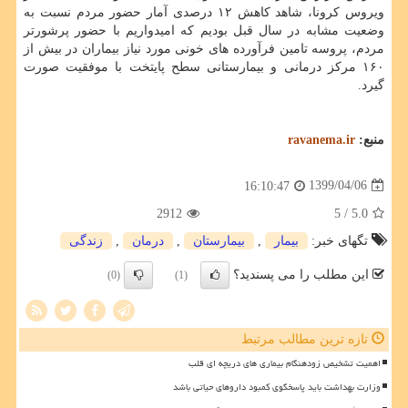
ویروس کرونا، شاهد کاهش ۱۲ درصدی آمار حضور مردم نسبت به
وضعیت مشابه در سال قبل بودیم که امیدواریم با حضور پرشورتر
مردم، پروسه تامین فرآورده های خونی مورد نیاز بیماران در بیش از
۱۶۰ مرکز درمانی و بیمارستانی سطح پایتخت با موفقیت صورت
گیرد.
منبع:
ravanema.ir
1399/04/06
16:10:47
2912
/ 5
5.0
تگهای خبر:
بیمار
,
بیمارستان
,
درمان
,
زندگی
این مطلب را می پسندید؟
(0)
(1)
تازه ترین مطالب مرتبط
اهمیت تشخیص زودهنگام بیماری های دریچه ای قلب
وزارت بهداشت باید پاسخگوی کمبود داروهای حیاتی باشد