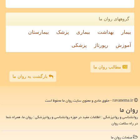
گروههای روان ما
بیمار
بهداشت
بیماری
پزشک
بیمارستان
آموزش
رپورتاژ
پزشکی
مطالب روان ما
بازگشت به روان ما
ravanema.ir - حقوق مادی و معنوی سایت روان ما محفوظ است
روان ما
روانشناسی و روانپزشکی : اطلاعات مفید در حوزه روانشناسی و روانپزشکی : روان ما، همراه شما
در راه سلامت روان
صفحات روان ما