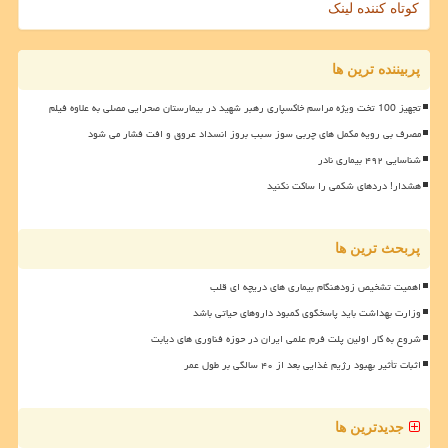
کوتاه کننده لینک
پربیننده ترین ها
تجهیز 100 تخت ویژه مراسم خاکسپاری رهبر شهید در بیمارستان صحرایی مصلی به علاوه فیلم
مصرف بی رویه مکمل های چربی سوز سبب بروز انسداد عروق و افت فشار می شود
شناسایی ۴۹۲ بیماری نادر
هشدار! دردهای شکمی را ساکت نکنید
پربحث ترین ها
اهمیت تشخیص زودهنگام بیماری های دریچه ای قلب
وزارت بهداشت باید پاسخگوی کمبود داروهای حیاتی باشد
شروع به کار اولین پلت فرم علمی ایران در حوزه فناوری های دیابت
اثبات تأثیر بهبود رژیم غذایی بعد از ۴۰ سالگی بر طول عمر
جدیدترین ها