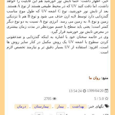
خیر، اظهار داشت: حتما تابش نور خورشید هم این قابلیت را خواهد
داشت، اما دقت کنید UV که در محیط طبیعی هستند از نوع A هستند.
بعد از تابش نور خورشید، نوع C اشعه UV که طول موج مناسب
گندزدایی دارد توسط لایه ازن حذف می شود و نوع B هم تا نزدیکی
زمین و نوع A به زمین می رسد. انرژی نوع A نسبت به دو نوع دیگر
کمتر است؛ یعنی باید سطح یا جسم موردنظر در مدت زمان بیشتری
در معرض تابش نور خورشید قرار گیرد.
وی در خاتمه سخنان خود با اشاره به اینکه گندزدایی و ضدعفونی
کردن سطوح با اشعه UV یک روش مکمل در کنار سایر روش ها
است، افزود: استقاده از UV بسیار دقیق تر و نیازمند تخصص لازم
است.
منبع:
روان ما
1399/04/20
13:54:24
2705
/ 5
5.0
تگهای خبر:
بهداشت
,
بیمار
,
بیمارستان
,
درمان