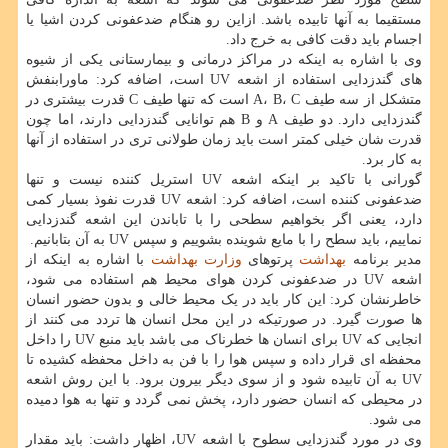
مستقیما به آنها تابیده باشد. ازاین رو هنگام ضدعفونی کردن اشیا یا
اجسام باید دقت کافی به خرج داد.
وی با اشاره به اینکه در مراکز درمانی و بیمارستانی یکی از شیوه
های گندزدایی استفاده از اشعه UV است، اضافه کرد: ماورابنفش
متشکل از سه طیف A، B، C است که تنها طیف C قدرت بیشتری در
گندزدایی دارد. دو طیف A و B هم توانایی گندزدایی دارند، اما چون
قدرت شان خیلی کمتر است باید زمان طولانی تری در استفاده از آنها
به کار برد.
گورانی با تاکید بر اینکه اشعه UV استریل کننده نیست و تنها
ضدعفونی کننده است، اضافه کرد: اشعه UV قدرت نفوذ بسیار کمی
دارد، یعنی اگر بخواهیم سطحی را با تاباندن این اشعه گندزدایی
نماییم، باید سطح را با مایع شوینده بشوییم و سپس UV به آن بتابانیم.
مدیر برنامه
بهداشت
پرتوهای
وزارت بهداشت
با اشاره به اینکه از
اشعه UV در ضدعفونی کردن هوای محیط هم استفاده می شود،
خاطرنشان کرد: این کار باید در یک محیط خالی و بدون حضور انسان
ها صورت گیرد. در صورتیکه در این محل انسان ها تردد می کنند از
انجایی که UV برای انسان ها خطرناک می باشد باید منبع UV را داخل
محفظه ای قرار داده و سپس هوا را با فن به داخل محفظه کشیده تا
UV به آن تابیده شود و از سوی دیگر بیرون برود. با این روش اشعه
در محیطی که انسان حضور دارد، پخش نمی گردد و تنها به هوا دمیده
می شود.
وی در مورد گندزدایی سطوح با اشعه UV، اظهار داشت: باید مقدار