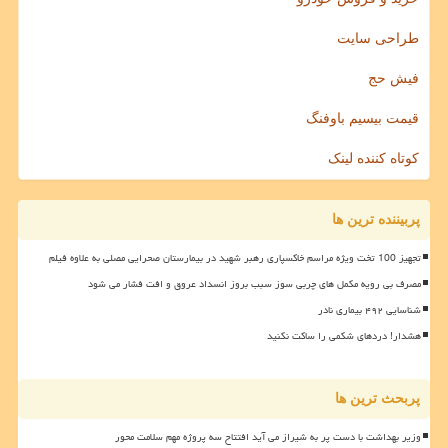
طراحی سایت
فیش حج
قیمت بیسیم باوفنگ
کوتاه کننده لینک
پربیننده ترین ها
تجهیز 100 تخت ویژه مراسم خاکسپاری رهبر شهید در بیمارستان صحرایی مصلی به علاوه فیلم
مصرف بی رویه مکمل های چربی سوز سبب بروز انسداد عروق و افت فشار می شود
شناسایی ۴۹۲ بیماری نادر
هشدار! دردهای شکمی را ساکت نکنید
پربحث ترین ها
وزیر بهداشت با دست پر به شیراز می آید افتتاح سه پروژه مهم سلامت محور