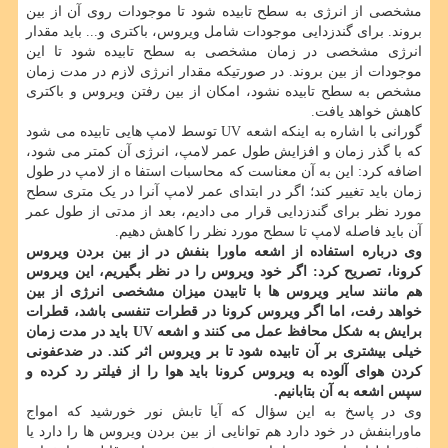
مشخصی از انرژی به سطح تابیده شود تا موجودات روی آن از بین
بروند. برای گندزدایی موجودات شامل ویروس، باکتری و... باید مقدار
انرژی مشخصی در زمان مشخصی به سطح تابیده شود تا این
موجودات از بین بروند. در صورتیکه مقدار انرژی لازم در مدت زمان
مشخص به سطح تابیده نشود، امکان از بین رفتن ویروس و باکتری
کاهش خواهد یافت.
گورانی با اشاره به اینکه اشعه UV توسط لامپ هایی تابیده می شود
که با گذر زمان و افزایش طول عمر لامپ، انرژی آن کمتر می شود،
اضافه کرد: این به آن معناست که محاسبات استفا ه از لامپ در طول
زمان باید تغییر کند؛ اگر در ابتدای عمر لامپ آنرا در یک متری سطح
مورد نظر برای گندزدایی قرار می دادیم، بعد از مدتی از طول عمر
آن باید فاصله لامپ تا سطح مورد نظر را کاهش دهیم.
وی درباره استفاده از اشعه ماورا بنفش در از بین بردن ویروس
کرونا، تصریح کرد: اگر خود ویروس را در نظر بگیریم، این ویروس
هم مانند سایر ویروس ها با تابیدن میزان مشخصی انرژی از بین
خواهد رفت، اما اگر ویروس کرونا در قطرات تنفسی باشد، قطرات
برایش به شکل محافظ عمل می کنند و اشعه UV باید در مدت زمان
خیلی بیشتری بر آن تابیده شود تا بر ویروس اثر کند. در ضدعفونی
کردن هوای آلوده به ویروس کرونا باید هوا را از فیلتر رد کرده و
سپس اشعه به آن بتابانیم.
وی در پاسخ به این سؤال که آیا تابش نور خورشید که امواج
ماورابنفش در خود دارد هم توانایی از بین بردن ویروس ها را دارد یا