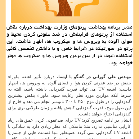
مدیر برنامه بهداشت پرتوهای وزارت بهداشت درباره نقش
استفاده از پرتوهای فرابنفش در ضد عفونی كردن محیط و
هوای آلوده به ویروس ها و میكروب ها، اظهار داشت: این
پرتو در صورتیكه در شرایط خاص و با داشتن تخصص كافی
استفاده شود، در از بین بردن ویروس ها و میكروب ها موثر
خواهد بود.
مهندس علی گورانی در گفتگو با ایسنا
، درباره تأثیر اشعه ماوراء
بنفش در ضد عفونی کردن هوا و فضای آلوده به ویروس ها، اظهار
داشت: اشعه UV می تواند قدرت گندزدایی داشته باشد، البته به
شرط آنکه موازین مورد نظر رعایت شود. ماوراء بنفش بیشترین
گندزدایی را در طول موج ۲۵۰ تا ۳۰۰ نانومتر انجام می دهد و خارج از
این طول موج، قدرت گندزدایی کاهش یاقته و زمان طولانی تری برای
گندزدایی احتیاج خواهد داشت.
ایشان در ادامه تصریح کرد: UV برای ضدعفونی کردن عمق های زیاد
کارایی مناسبی ندارد، مثلا ماسکی که قطر زیادی دارد به سادگی با
اشعه UV گندزدایی نمی گردد. همینطور تنها قسمت هایی از جسم یا
سطح مورد نظر ضدعفونی می شوند که اشعه به اندازه کافی