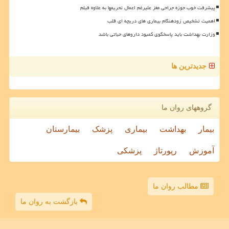
پیشرفت خوب حوزه جراحی مغز علیرغم اعمال تحریمها به علاوه فیلم
اهمیت تشخیص زودهنگام بیماری های دریچه ای قلب
وزارت بهداشت باید پاسخگوی کمبود داروهای حیاتی باشد
جدیدترین ها
گروههای روان ما
بیمار
بهداشت
بیماری
پزشک
بیمارستان
آموزش
رپورتاژ
پزشکی
مطالب روان ما
بازگشت به روان ما