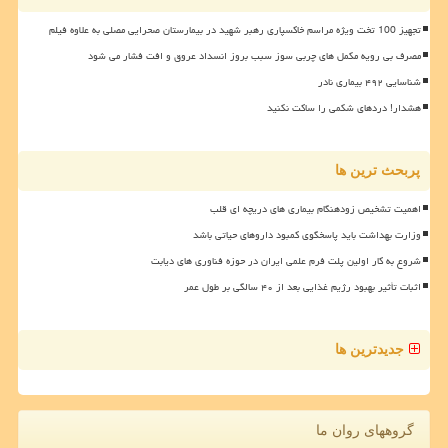
تجهیز 100 تخت ویژه مراسم خاکسپاری رهبر شهید در بیمارستان صحرایی مصلی به علاوه فیلم
مصرف بی رویه مکمل های چربی سوز سبب بروز انسداد عروق و افت فشار می شود
شناسایی ۴۹۲ بیماری نادر
هشدار! دردهای شکمی را ساکت نکنید
پربحث ترین ها
اهمیت تشخیص زودهنگام بیماری های دریچه ای قلب
وزارت بهداشت باید پاسخگوی کمبود داروهای حیاتی باشد
شروع به کار اولین پلت فرم علمی ایران در حوزه فناوری های دیابت
اثبات تأثیر بهبود رژیم غذایی بعد از ۴۰ سالگی بر طول عمر
جدیدترین ها
گروههای روان ما