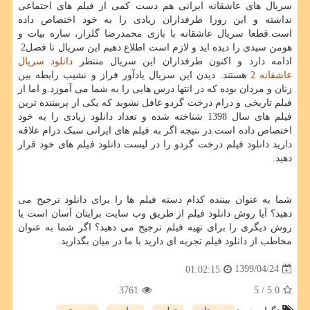
سریال های عاشقانه ایرانی هم دست کمی از فیلم های اجتماعی
نداشته و این روزا طرفداران زیادی را به خود اختصاص داده
است.قطعا سریال عاشقانه با بازی محمدرضا گلزار، ساره بیات و
هومن سیدی را دیده اید و لازم است اطلاع دهیم این سریال تا فصل
2
ادامه دارد و اکنون طرفداران این سریال منتظر
دانلود سریال
عاشقانه 2
هستند. دیدن این سریال یادآور فراز و نشیب رابطه بین
زنان و مردان بوده که در انتها درس هایی را به شما می آموزد.و اما از
فیلم تاریخی و درام درخت گردو غافل نشوید که یکی از پربیننده ترین
فیلم های سال
1398
شناخته شده و تعداد دانلود زیادی را به خود
اختصاص داده است.در نتیجه اگر به فیلم های ایرانی سبک درام علاقه
دارید دانلود فیلم درخت گردو را در لیست دانلود فیلم های خود قرار
دهید.
شما به عنوان بیننده کدام دسته فیلم ها را برای دانلود ترجیح می
دهید؟ آیا روش دانلود فیلم از طریق وب سایت برایتان آسان است یا
روش دیگری را برای تهیه فیلم ترجیح می دهید؟ اگر شما به عنوان
مخاطب از دانلود فیلم تجربه ای دارید با ما در میان بگذارید.
1399/04/24
01:02:15
3761
/ 5
5.0