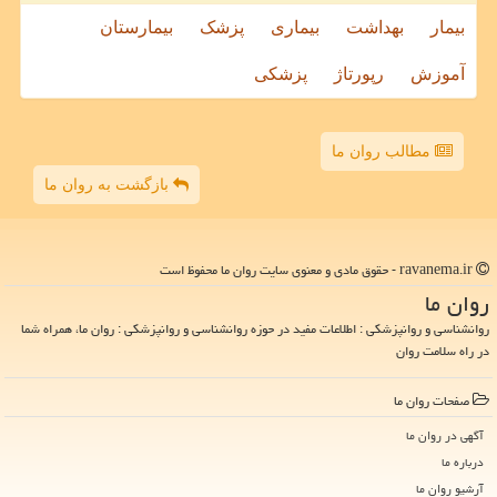
بیمار
بهداشت
بیماری
پزشک
بیمارستان
آموزش
رپورتاژ
پزشکی
مطالب روان ما
بازگشت به روان ما
ravanema.ir - حقوق مادی و معنوی سایت روان ما محفوظ است
روان ما
روانشناسی و روانپزشکی : اطلاعات مفید در حوزه روانشناسی و روانپزشکی : روان ما، همراه شما
در راه سلامت روان
صفحات روان ما
آگهی در روان ما
درباره ما
آرشیو روان ما