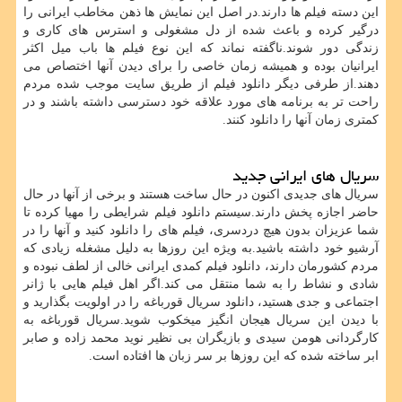
این دسته فیلم ها دارند.در اصل این نمایش ها ذهن مخاطب ایرانی را
درگیر کرده و باعث شده از دل مشغولی و استرس های کاری و
زندگی دور شوند.ناگفته نماند که این نوع فیلم ها باب میل اکثر
ایرانیان بوده و همیشه زمان خاصی را برای دیدن آنها اختصاص می
دهند.از طرفی دیگر دانلود فیلم از طریق سایت موجب شده مردم
راحت تر به برنامه های مورد علاقه خود دسترسی داشته باشند و در
کمتری زمان آنها را دانلود کنند.
سریال های ایرانی جدید
سریال های جدیدی اکنون در حال ساخت هستند و برخی از آنها در حال
حاضر اجازه پخش دارند.سیستم دانلود فیلم شرایطی را مهیا کرده تا
شما عزیزان بدون هیچ دردسری، فیلم های را دانلود کنید و آنها را در
آرشیو خود داشته باشید.به ویژه این روزها به دلیل مشغله زیادی که
مردم کشورمان دارند، دانلود فیلم کمدی ایرانی خالی از لطف نبوده و
شادی و نشاط را به شما منتقل می کند.اگر اهل فیلم هایی با ژانر
اجتماعی و جدی هستید، دانلود سریال قورباغه را در اولویت بگذارید و
با دیدن این سریال هیجان انگیز میخکوب شوید.سریال قورباغه به
کارگردانی هومن سیدی و بازیگران بی نظیر نوید محمد زاده و صابر
ابر ساخته شده که این روزها بر سر زبان ها افتاده است.