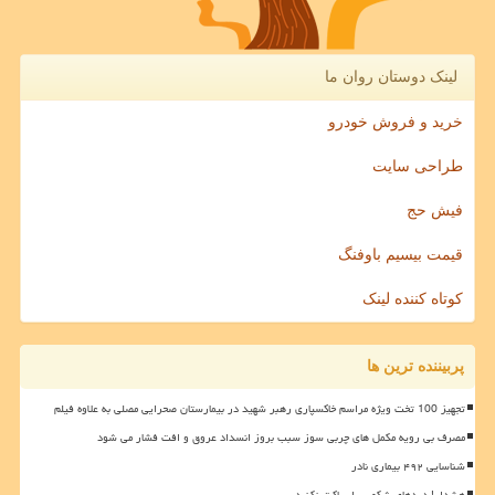
لینک دوستان روان ما
خرید و فروش خودرو
طراحی سایت
فیش حج
قیمت بیسیم باوفنگ
کوتاه کننده لینک
پربیننده ترین ها
تجهیز 100 تخت ویژه مراسم خاکسپاری رهبر شهید در بیمارستان صحرایی مصلی به علاوه فیلم
مصرف بی رویه مکمل های چربی سوز سبب بروز انسداد عروق و افت فشار می شود
شناسایی ۴۹۲ بیماری نادر
هشدار! دردهای شکمی را ساکت نکنید