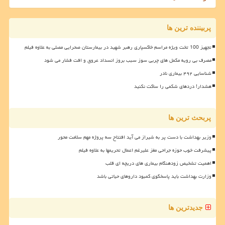
پربیننده ترین ها
تجهیز 100 تخت ویژه مراسم خاکسپاری رهبر شهید در بیمارستان صحرایی مصلی به علاوه فیلم
مصرف بی رویه مکمل های چربی سوز سبب بروز انسداد عروق و افت فشار می شود
شناسایی ۴۹۲ بیماری نادر
هشدار! دردهای شکمی را ساکت نکنید
پربحث ترین ها
وزیر بهداشت با دست پر به شیراز می آید افتتاح سه پروژه مهم سلامت محور
پیشرفت خوب حوزه جراحی مغز علیرغم اعمال تحریمها به علاوه فیلم
اهمیت تشخیص زودهنگام بیماری های دریچه ای قلب
وزارت بهداشت باید پاسخگوی کمبود داروهای حیاتی باشد
جدیدترین ها