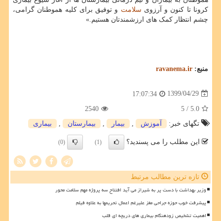
کرونا تا کنون و آرزوی
سلامت
و توفیق برای کلیه هموطنان گرامی،
چشم انتظار کمک های ارزشمندتان هستیم.»
منبع:
ravanema.ir
1399/04/29
17:07:34
2540
/ 5
5.0
تگهای خبر:
آموزش
,
بیمار
,
بیمارستان
,
بیماری
این مطلب را می پسندید؟
(0)
(1)
تازه ترین مطالب مرتبط
وزیر بهداشت با دست پر به شیراز می آید افتتاح سه پروژه مهم سلامت محور
پیشرفت خوب حوزه جراحی مغز علیرغم اعمال تحریمها به علاوه فیلم
اهمیت تشخیص زودهنگام بیماری های دریچه ای قلب