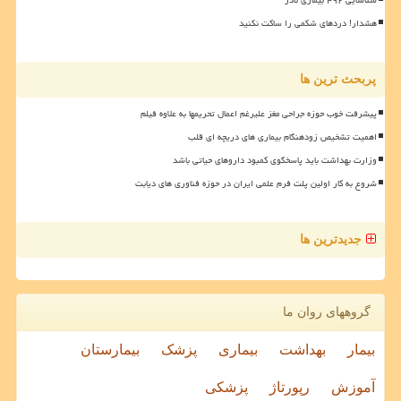
هشدار! دردهای شکمی را ساکت نکنید
پربحث ترین ها
پیشرفت خوب حوزه جراحی مغز علیرغم اعمال تحریمها به علاوه فیلم
اهمیت تشخیص زودهنگام بیماری های دریچه ای قلب
وزارت بهداشت باید پاسخگوی کمبود داروهای حیاتی باشد
شروع به کار اولین پلت فرم علمی ایران در حوزه فناوری های دیابت
جدیدترین ها
گروههای روان ما
بیمار
بهداشت
بیماری
پزشک
بیمارستان
آموزش
رپورتاژ
پزشکی