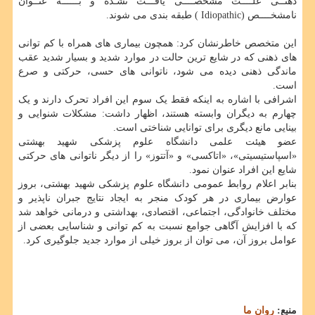
ذهنــی علــــت مشخصــــی یافـــت نشـده و بــــــه عنــوان
نامشخــــص (Idiopathic ) طبقه بندی می شوند.
این متخصص خاطرنشان کرد: همچون بیماری های همراه با کم توانی
های ذهنی که در شایع ترین حالت در موارد شدید و بسیار شدید عقب
ماندگی ذهنی دیده می شود، ناتوانی های حسی، حرکتی و صرع
است.
اشرافی با اشاره به اینکه فقط یک سوم این افراد تحرک دارند و یک
چهارم به دیگران وابسته هستند، اظهار داشت: مشکلات شنوایی و
بینایی مانع دیگری برای توانایی شناختی است.
عضو هیئت علمی دانشگاه علوم پزشکی شهید بهشتی
«اسپاستیسیتی»، «اتاکسی» و «آتتوز» را از دیگر ناتوانی های حرکتی
شایع این افراد عنوان نمود.
بنابر اعلام روابط عمومی دانشگاه علوم پزشکی شهید بهشتی، بروز
عوارض بیماری در هر کودک منجر به ایجاد نتایج جبران ناپذیر و
مختلف خانوادگی، اجتماعی، اقتصادی، بهداشتی و درمانی خواهد شد
که با افزایش آگاهی جوامع نسبت به کم توانی و شناسایی بعضی از
عوامل بروز آن، می توان از بروز خیلی از موارد جدید جلوگیری کرد.
منبع:
روان ما