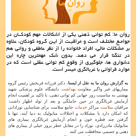
روان ما: كم توانی ذهنی یكی از اشكالات مهم كودكــان در
جوامـع مختلـف است و مراقبـت از ایـن گـروه كودكان، علاوه
بر مشكلات مالی، افراد خانواده را از نظر عاطفی و روانی هم
در تنگنا قرار می دهد. بدون شك مهمترین چاره این
دشواری ها، جلوگیری از وقوع كم توانی عقلی است كه در
موارد فراوانی با غربالگری میسر است.
به گزارش روان ما به نقل از ایسنا
، دکتر فرزانه فربخش رئیس گروه
بیماریهای غیر واگیر معاونت
بهداشت
دانشگاه علوم پزشکی شهید
بهشتی به مناسبت روز جهانی کم توانی ذهنی، با تاکید بر اهمیت انجام
آزمایش غربالگری در حین حاملگی و بعد از تولد اظهار داشت:
مراقبان
سلامت
مراکز
خدمات
جامع سلامت برای شناسایی نوزادانی
که امکان دارد با مشکلات و اختلالات متابولیک به دنیا آیند، تنها با
گرفتن چند قطره خون و انجام آزمایش غربالگری بیماری های
متابولیک مادرزادی، نوزاد را در مقابل خطر بروز خیلی از بیماری های
ذهنی و جسمی محافظت می کنند.