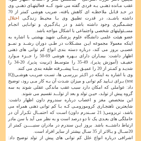
عقب مـانده ذهنـی بـه فردی گفته می شود کــه فعالیتهـای ذهنـی وی
در حـد قـابل ملاحظـه ای کاهش یافته، ضریب هوشی کمتر از 70
داشته باشــد، در قدرت تطبیق وی بـا محیـط زنـدگـی
اختلال
چشـمگیری وجود داشته باشد و در یـادگـیری و توانـایی انجـام
مســئولیتهای شخصی واجتماعی با اشکال مواجه باشد.
عضو هیئت علمی دانشگاه علوم پزشکی شهید بهشتی با اشاره به
اینکه معمولا مجموعه ایـن مشـکلات در طـی دوران رشــد و نمــو
عصبـی بروز می کند، درباره دسته بندی انواع کم توانی های ذهنی
اظهار داشت: بیمـاران دارای بــهره هوشی 69-50 را جــزء مـوارد
خفیـف (آموزش پذیر)، 49-35 را متوسـط (تربیت پذیر)، 20-34 را
شدیـد و کمـتر از 20 را عمیـق یـــا پیشــرفته طبقه بندی می کنند.
وی با اشاره به اینکه در اکـثر بررسـی ها، تسـت ضریـب هوشـی(IQ
test) بـرای تــایید کم توانی و میزان شـدت آن بـه کار مـی رود، توضیح
داد: عواملی که امکان دارد سبب عقب ماندگی عقلی شوند به سه
گروه پیش از تولـد، حیـن تولد و بعد از تولـــد تقسیم می شوند.
این متخصص مغز و اعصاب درباره سندروم داون اظهار داشت:
شایعترین ناهنجـاری کروموزومـی کـه بـا کم توانی ذهنی همراه می
باشد، تریزومی( 21 ســندرم داون) اسـت که احتمــال تکـرار آن در
حاملگی های بعـدی یک تا دو درصد است و به نظر می آید با سن مادر
ارتباط داشتـــه باشد. بروز ایـن سندرم در مادران سنیـــــن کمتر از
20ســال و بـالاتر از 35 سـال بیشتر از سایر افراد است.
اشرافی درباره انواع علل کم توانی های پیش از تولد توضیح داد: