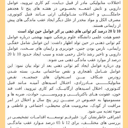
اختلالات متابولیکی مادر از قبیل دیـابت، کم کاری تیرویید، عوامل
دارویی و تابش اشعـــه بخصــوص در هفتـه های پنج تا هجدهم
حاملگـــــی و اختــلالات متــابولیکی ارثی مــانند فنیل کتونوری،
مصرف الکل و مواد مخدر از علل دیگر ایجاد عقب ماندگی های پیش
از زایمانی هستند.
10 تا 20 درصد کم توانی های ذهنی بر اثر عوامل حین تولد است
عضو هیئت علمی دانشگاه علوم پزشکی شهید بهشتی درباره عوامل
کم توانی ذهنـی در حین تولد اظهار داشت: این عوامل شامل خفگـی
زایمانی، نارس بودن جنین، خونریزی و زایمان های ســخت، عوامل
دارویی و تاخیر رشد داخل رحمی شده و سبب ایجاد حـدود 10 تا 20
درصد از موارد عقب ماندگی ذهنی می شوند.
وی درباره عوامل ایجاد کم توانی ذهنی بعد از تولد بیان نمود: این
عوامل شــامل ناهنجاری و نقص ساختمانی مغــز، بسته شـدن
زودرس شـکاف بیـــن اســتخوان های جمجمــه، نقـص
متابولیکــــــــی مــادرزادی، اختـلال اسـیدهای آمینـه مـانند فنیل
کتـونوری، اختلال اسـیدهای ارگانیـــک، کم کاری تیرویید، افت قند
خون، عفونت هــای باکتریایـــــی و ویروســــــی، حوادث، ضربه ها و
مسمومیتها به خصـوص در سنیــــن زیر پنج سال و اختلال در امر
مراقبت از کودک، محرومیت هـای محیطـی، اجتماعی و عاطفی و
سوء تغذیه می شود.
اشرافی خاطرنشان کرد: علیرغــم توسعـــــه اقدامــات تشخیصـی در
بررسی های مختلــــف، برای 12 تا 65 درصد مـوارد عقب ماندگــی