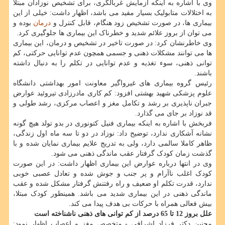
وی با اشاره به اینکه آزمایش غربالگری، برای تشخیص نوزادان مبتلا
به اختلالات متابولیک بسیار مفید می باشد، اظهار داشت: خیلی از این
بیماری ها، در صورت تشخیص زود هنگام، قابل کنترل و
درمان
بوده و
می توان از بروز علائم شدید و خطرناک این بیماری ها جلوگیری کرد.
وی خاطرنشان کرد: در صورت تاخیر در تشخیص و درمان، این بیماری
ها می توانند مشکلات ذهنی و جسمی همچون عدم توانایی حرکتی، کم
توانی ذهنی، سوء تغذیه و عدم توانایی در تکلم را به دنبال داشته
باشند.
رئیس گروه بیماری های غیرواگیر معاونت امور بهداشتی دانشگاه
علوم پزشکی شهید بهشتی افزود: کم کاری مادرزادی تیروئید عوارض
جبران ناپذیری بر رشد و تکامل مغز و اعصاب مرکزی، رشد طولی و
قد نوزاد بر جای می گذارد.
فربخش با اشاره به اینکه بیماری فنیل کتونوری در بدو تولد هیچ گونه
نشانه آشکاری ندارد، توضیح داد: نوزاد در دو تا سه ماه اول زندگی،
ظاهر کاملا سالمی دارد، ولی به تدریج علایم بیماری نمایان شده و با
گذشت زمان کودک گرفتار عقب ماندگی ذهنی می شود.
وی در انتها درباره عوارض این بیماری اظهار داشت: در این صورت
کودک اغلب ناآرام و پر جنب و جوش شده و تعادل عصبی خوبی
ندارد، قدرت تکلم او ضعیف و راه رفتنش گرفتار مشکل شده و عقب
ماندگی ذهنی در این بیماری شدید می باشد. همینطور کودک مبتلا،
بیش فعالی همراه با حرکات بی هدف پیدا می کند.
علل بروز 12 تا 65 درصد از کم توانی های ذهنی ناشناخته است
مچنین دکتر فرزاد اشرافی - متخصص مغز و اعصاب اظهار نمود: