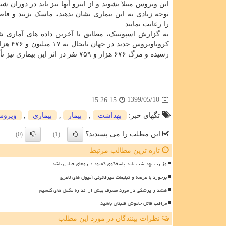
توجه زیادی به این بیماری نشان بدهند، ماسک بزنند و فا
را رعایت نمایند.
به گزارش اسپوتنیک، مطابق با آخرین داده های آماری شما
رسیده و مرگ ۶۷۶ هزار و ۷۵۹ نفر در اثر این بیماری نیز تأیید شده است.
1399/05/10
15:26:15
تگهای خبر:
بهداشت
,
بیمار
,
بیماری
,
ویرو
این مطلب را می پسندید؟
(0)
(1)
تازه ترین مطالب مرتبط
وزارت بهداشت باید پاسخگوی کمبود داروهای حیاتی باشد
برخورد با عرضه و تبلیغات غیرقانونی آمپول های لاغری
هشدار پزشکی در مورد مصرف بیش از اندازه مکمل های کلسیم
مراقب قاتل خاموش قلبتان باشید
نظرات بینندگان در مورد این مطلب