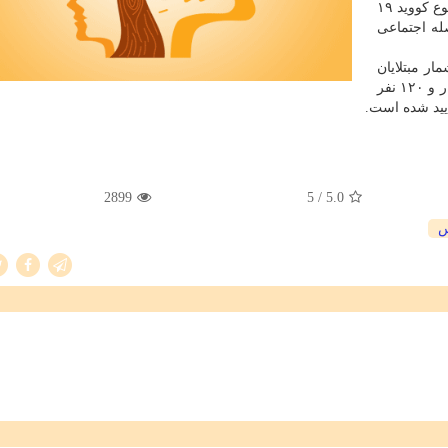
این ویروس مبتلا بشوند و از اینرو آنها نیز باید در دوران شیوع کووید ۱۹
صله اجتماعی
ر مبتلایان
کروناویروس جدید در جهان تابحال به ۱۷ میلیون و ۴۷۶ هزار و ۱۲۰ نفر
2899
/ 5
5.0
س