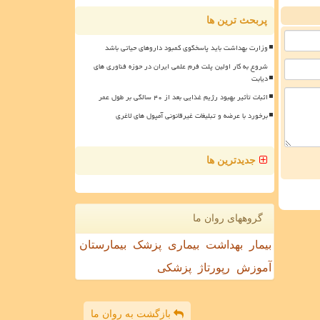
پربحث ترین ها
وزارت بهداشت باید پاسخگوی کمبود داروهای حیاتی باشد
شروع به کار اولین پلت فرم علمی ایران در حوزه فناوری های
دیابت
اثبات تأثیر بهبود رژیم غذایی بعد از ۴۰ سالگی بر طول عمر
برخورد با عرضه و تبلیغات غیرقانونی آمپول های لاغری
جدیدترین ها
گروههای روان ما
بیمار
بهداشت
بیماری
پزشک
بیمارستان
آموزش
رپورتاژ
پزشکی
بازگشت به روان ما