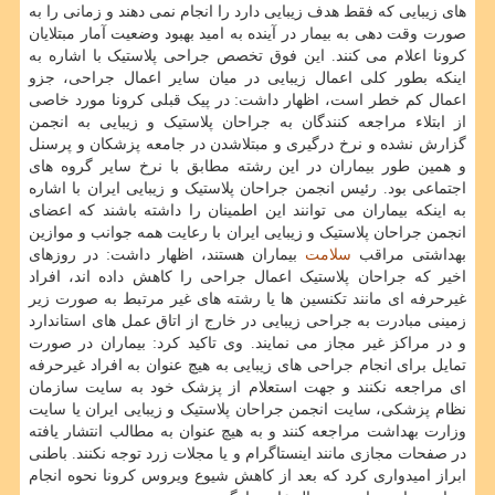
های زیبایی که فقط هدف زیبایی دارد را انجام نمی دهند و زمانی را به
صورت وقت دهی به بیمار در آینده به امید بهبود وضعیت آمار مبتلایان
کرونا اعلام می کنند. این فوق تخصص جراحی پلاستیک با اشاره به
اینکه بطور کلی اعمال زیبایی در میان سایر اعمال جراحی، جزو
اعمال کم خطر است، اظهار داشت: در پیک قبلی کرونا مورد خاصی
از ابتلاء مراجعه کنندگان به جراحان پلاستیک و زیبایی به انجمن
گزارش نشده و نرخ درگیری و مبتلاشدن در جامعه پزشکان و پرسنل
و همین طور بیماران در این رشته مطابق با نرخ سایر گروه های
اجتماعی بود. رئیس انجمن جراحان پلاستیک و زیبایی ایران با اشاره
به اینکه بیماران می توانند این اطمینان را داشته باشند که اعضای
انجمن جراحان پلاستیک و زیبایی ایران با رعایت همه جوانب و موازین
بهداشتی مراقب
سلامت
بیماران هستند، اظهار داشت: در روزهای
اخیر که جراحان پلاستیک اعمال جراحی را کاهش داده اند، افراد
غیرحرفه ای مانند تکنسین ها یا رشته های غیر مرتبط به صورت زیر
زمینی مبادرت به جراحی زیبایی در خارج از اتاق عمل های استاندارد
و در مراکز غیر مجاز می نمایند. وی تاکید کرد: بیماران در صورت
تمایل برای انجام جراحی های زیبایی به هیچ عنوان به افراد غیرحرفه
ای مراجعه نکنند و جهت استعلام از پزشک خود به سایت سازمان
نظام پزشکی، سایت انجمن جراحان پلاستیک و زیبایی ایران یا سایت
وزارت بهداشت مراجعه کنند و به هیچ عنوان به مطالب انتشار یافته
در صفحات مجازی مانند اینستاگرام و یا مجلات زرد توجه نکنند. باطنی
ابراز امیدواری کرد که بعد از کاهش شیوع ویروس کرونا نحوه انجام