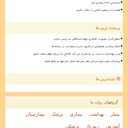
شناسایی ۴۹۲ بیماری نادر
هشدار! دردهای شکمی را ساکت نکنید
پربحث ترین ها
اعطای کارت عضویت افتخاری جهاددانشگاهی به رئیس دولت
انتقاد بیماران هموفیلی از کمبود دارو درخواست از رسانه ها
وزیر بهداشت با دست پر به شیراز می آید افتتاح سه پروژه مهم سلامت محور
پیشرفت خوب حوزه جراحی مغز علیرغم اعمال تحریمها به علاوه فیلم
جدیدترین ها
گروههای روان ما
بیمار
بهداشت
بیماری
پزشک
بیمارستان
آموزش
رپورتاژ
پزشکی