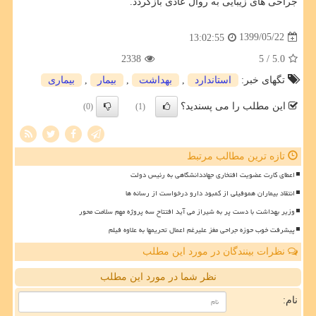
جراحی های زیبایی به روال عادی بازگردد.
1399/05/22
13:02:55
2338
/ 5
5.0
تگهای خبر:
استاندارد
,
بهداشت
,
بیمار
,
بیماری
این مطلب را می پسندید؟
(0)
(1)
تازه ترین مطالب مرتبط
اعطای کارت عضویت افتخاری جهاددانشگاهی به رئیس دولت
انتقاد بیماران هموفیلی از کمبود دارو درخواست از رسانه ها
وزیر بهداشت با دست پر به شیراز می آید افتتاح سه پروژه مهم سلامت محور
پیشرفت خوب حوزه جراحی مغز علیرغم اعمال تحریمها به علاوه فیلم
نظرات بینندگان در مورد این مطلب
نظر شما در مورد این مطلب
نام: