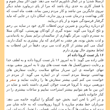
ازمبتلا شدن؛ و در کمال ناباوریم ادامه می دهد: چون اگر بیمار شوم و
یا فشار کاری به حدی زیاد باشد که مرا از پای دربیاورد شاید دیگر
نیروی جایگزین من نباشد و کار مردم زمین بماند، هفت ماه است که
کادر بهداشت و درمان شب و روز ندارند، امکان دارد در جایی که نباید
گرفتار فرسودگی شوند و از پای دربیایند.
او درباره زیباترین و شیرین ترین لحظات کاری خود در سایه بی رحم
و تلخ کرونا می گوید: نمونه گیری از کودکان بهزیستی، کودکان مبتلا
به سندرم داون، مرکز نگهداری از سالمندان برایم بسیار به یادماندنی
و لذت بخش بوده، هر چقدر به افرادی که نیاز بیشتری به کمک دارند،
کمک می کنم بیشتر از کارم لذت می برم، دقیقاً در این لحظات به
لحاظ معنوی حال بهتری دارم.
۱۶ بار تست کرونا داده ام
قلی زاده می گوید: تا به امروز ۱۶ بار تست کرونا داده و به لطف خدا
و رعایت دستورالعمل ها، همه تست های وی تا به امروز منفی بوده،
تنهای خواسته ی این سرباز مدافع سلامت رعایت سفارش های
بهداشتی توسط مردم است، او در اینباره می گوید: از مردم در
خواست می کنم کمی بیشتر سفارش ها را رعایت نمایند و
سفر
و
دورهمی نروند تا کرونا فرصت جولان کمتری داشته باشد و شاید در
این بین ما هم بتوانیم بیشتر استراحت نماییم و ساعات بیشتری را در
کنار خانواده باشیم.
و در آخر با لحن امید بخش خود گفتگو را اینگونه خاتمه می دهد:
سربازان خط مقدم مبارزه با کرونا روزهاست که به خانه شان سر
نزده اند و ساعت ها گرما و وزن لباس فضایی را تحمل کرده اند، این