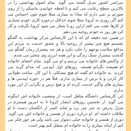
سراسر کشور تبدیل گشته می گوید: تمام اصول بهداشتی را در
بالاترین سطح رعایت می کنم و تا لحظه خوابیدن ماسکم را از روی
صورتم بر نمی دارم که مبادا به بیماری مبتلا شوم چون احساس می
کنم اگر روزی به کرونا مبتلا شوم حداقل درحوزه کاری خودم بسیاری
از کارها عقب می افتد ازاین رو با شعار می شود کرونا نگرفت و کار
کرد هر روز به خودم روحیه می دهم.
در همین چند دقیقه ای که با این کارشناس مرکز بهداشت به گفتگو
نشستم هیچ چیز بیشتر از روحیه بالا و عشق خدمت به مردم این
مدافع سلامت توجهم را جلب نکرد و هر چه بیشتراز زمان گفتگو می
گذشت بیشتراز سبک زندگی و این همه انرژی وی متحیر می شدم.
از واکنش های خانواده می پرسم و او می گوید: تمام اعضای خانواده
ام همیشه نگرانم هستند، روزهای اول اپیدمی که مدام گریه می
کردند. به خانواده ام گفته ام هیچ مشکلی با این کار، ساعت طولانی
کار کردن و یا ترس از بیماری ندارم، قبلاً هم در حوزه اپیدمی ها و
بیماری های واگیر خدمت کرده ام و هیچ ترس و نگرانی از این مورد
ندارم.
این کارشناس دانشگاه متاهل است، از وضعیت خانواده اش اینگونه
می گوید: از نخستین روزهای انتشار کرونا تا به امروز همسرم در
منزل پدرش به سر می برد و شاید کمتر از انگشتان دست با او
ملاقات داشته ام. او درباره دوری از همسر و خانواده اش می گوید:
دوری از همسر و خانواده خیلی دشوار می باشد ولی هر جور فکر می
کنم از اینکه بیماری را به خانواده ام منتقل کنم بهتر است.