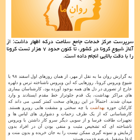
سرپرست مركز خدمات جامع سلامت دركه اظهار داشت: از
آغاز شیوع كرونا در كشور، تا كنون حدود ۷ هزار تست كرونا
را با دقت بالایی انجام داده است.
به گزارش روان ما به نقل از مهر، از همان روزهای اول اسفند ۹۸ با
شیوع ویروس کرونا، روزهایی که این ویروس ناشناخته ترس و دلهره
خارج از تصوری در دل های همه بوجود آورده بود، کارشناسان بیماری
های مراکز بهداشت، یک قدم جلوتراز خط مقدم ایستادند و وارد
میدان شدند. احتمالاً در این روزهای سخت کمتر کسی می داند که
کارکنان حوزه
بهداشت
با چه سختی و مشقت هایی روبرو هستند.
کارشناسانی که از یک طرف زحمات و دشواری های لباس ها و
تجهیزات طاقت فرسا و از سویی دیگر سرو کار داشتن با ویروس
ناشناخته ای که تشخیص مثبت و منفی بودن آن در افراد بدون
آزمایش و نمونه گیری ممکن نیست را به جان خریده و بدون منت و
ادعا مشغول عرضه خدمت هستند.