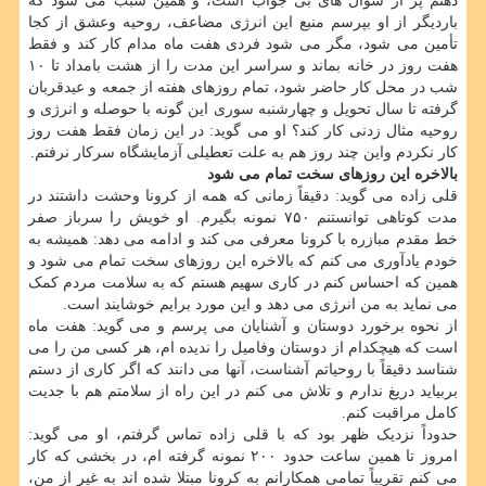
ذهنم پر از سوال های بی جواب است، و همین سبب می شود که
باردیگر از او بپرسم منبع این انرژی مضاعف، روحیه وعشق از کجا
تأمین می شود، مگر می شود فردی هفت ماه مدام کار کند و فقط
هفت روز در خانه بماند و سراسر این مدت را از هشت بامداد تا ۱۰
شب در محل کار حاضر شود، تمام روزهای هفته از جمعه و عیدقربان
گرفته تا سال تحویل و چهارشنبه سوری این گونه با حوصله و انرژی و
روحیه مثال زدنی کار کند؟ او می گوید: در این زمان فقط هفت روز
کار نکردم واین چند روز هم به علت تعطیلی آزمایشگاه سرکار نرفتم.
بالاخره این روزهای سخت تمام می شود
قلی زاده می گوید: دقیقاً زمانی که همه از کرونا وحشت داشتند در
مدت کوتاهی توانستنم ۷۵۰ نمونه بگیرم. او خویش را سرباز صفر
خط مقدم مبازره با کرونا معرفی می کند و ادامه می دهد: همیشه به
خودم یادآوری می کنم که بالاخره این روزهای سخت تمام می شود و
همین که احساس کنم در کاری سهیم هستم که به سلامت مردم کمک
می نماید به من انرژی می دهد و این مورد برایم خوشایند است.
از نحوه برخورد دوستان و آشنایان می پرسم و می گوید: هفت ماه
است که هیچکدام از دوستان وفامیل را ندیده ام، هر کسی من را می
شناسد دقیقاً با روحیاتم آشناست، آنها می دانند که اگر کاری از دستم
بربیاید دریغ ندارم و تلاش می کنم در این راه از سلامتم هم با جدیت
کامل مراقبت کنم.
حدوداً نزدیک ظهر بود که با قلی زاده تماس گرفتم، او می گوید:
امروز تا همین ساعت حدود ۲۰۰ نمونه گرفته ام، در بخشی که کار
می کنم تقریباً تمامی همکارانم به کرونا مبتلا شده اند به غیر از من،