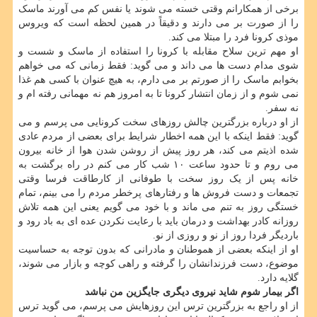
برخی از همکارانم وقتی خسته می شوند یا نفس کم می آورند ماسک
را از صورت بر می دارند و دقیقاً در همین لحظه است که ویروس
موذی کرونا فرد را مبتلا می کند.
او مهم ترین سلاح مقابله با کرونا را استفاده از ماسک و شست و
شوی مدام دست ها می داند و می گوید: فقط زمانی که می خواهم
بخوابم ماسک را از صورتم بر می دارم، به هیچ عنوان با کسی هم غذا
نمی شوم و از زمان انتشار کرونا تا به امروز هم نه مهمانی رفته ام و
نه سفر.
از او درباره بزرگترین چالش روزهای سخت کرونایی می پرسم و می
گوید: فقط اینکه با این همه اخطار شرایط برای بعضی از مردم عادی
شده اذیتم می کند، هر روز پیش از روشن شدن هوا از خانه بیرون
می روم و تا حدود ساعت ۱۰ شب کار می کنم در راه برگشت به
خانه پس از یک روز سخت با طوفانی از کارطاقت فرسا وقتی
تجمعات و دست فروش ها و رفتارهای پرخطر مردم را می بینم، تمام
خستگی روز به تنم می ماند و با خود می گویم یعنی این همه تلاش
روزانه کادر بهداشت و درمان باید با رعایت نکردن عده ای به باد رود و
باردیگر فردا روز از نو و روزی از نو.
او از اینکه بعضی از هموطنان و مادرانی که بدون توجه به حساسیت
موضوع، دست فرزندانشان را گرفته و راهی کوچه و بازار می شوند،
گلایه دارد.
اگر بیمار شوم شاید نیروی دیگری جایگزین من نباشد
از او راجع به بزرگترین ترس این روزهایش می پرسم، می گوید ترس