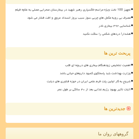
تجهیز 100 تخت ویژه مراسم خاکسپاری رهبر شهید در بیمارستان صحرایی مصلی به علاوه فیلم
مصرف بی رویه مکمل های چربی سوز سبب بروز انسداد عروق و افت فشار می شود
شناسایی ۴۹۲ بیماری نادر
هشدار! دردهای شکمی را ساکت نکنید
پربحث ترین ها
اهمیت تشخیص زودهنگام بیماری های دریچه ای قلب
وزارت بهداشت باید پاسخگوی کمبود داروهای حیاتی باشد
شروع به کار اولین پلت فرم علمی ایران در حوزه فناوری های دیابت
اثبات تأثیر بهبود رژیم غذایی بعد از ۴۰ سالگی بر طول عمر
جدیدترین ها
گروههای روان ما