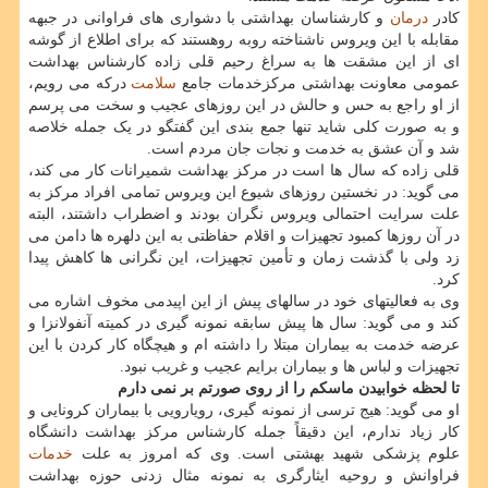
کادر
درمان
و کارشناسان بهداشتی با دشواری های فراوانی در جبهه
مقابله با این ویروس ناشناخته روبه روهستند که برای اطلاع از گوشه
ای از این مشقت ها به سراغ رحیم قلی زاده کارشناس بهداشت
عمومی معاونت بهداشتی مرکزخدمات جامع
سلامت
درکه می رویم،
از او راجع به حس و حالش در این روزهای عجیب و سخت می پرسم
و به صورت کلی شاید تنها جمع بندی این گفتگو در یک جمله خلاصه
شد و آن عشق به خدمت و نجات جان مردم است.
قلی زاده که سال ها است در مرکز بهداشت شمیرانات کار می کند،
می گوید: در نخستین روزهای شیوع این ویروس تمامی افراد مرکز به
علت سرایت احتمالی ویروس نگران بودند و اضطراب داشتند، البته
در آن روزها کمبود تجهیزات و اقلام حفاظتی به این دلهره ها دامن می
زد ولی با گذشت زمان و تأمین تجهیزات، این نگرانی ها کاهش پیدا
کرد.
وی به فعالیتهای خود در سالهای پیش از این اپیدمی مخوف اشاره می
کند و می گوید: سال ها پیش سابقه نمونه گیری در کمیته آنفولانزا و
عرضه خدمت به بیماران مبتلا را داشته ام و هیچگاه کار کردن با این
تجهیزات و لباس ها و بیماران برایم عجیب و غریب نبود.
تا لحظه خوابیدن ماسکم را از روی صورتم بر نمی دارم
او می گوید: هیج ترسی از نمونه گیری، رویارویی با بیماران کرونایی و
کار زیاد ندارم، این دقیقاً جمله کارشناس مرکز بهداشت دانشگاه
علوم پزشکی شهید بهشتی است. وی که امروز به علت
خدمات
فراوانش و روحیه ایثارگری به نمونه مثال زدنی حوزه بهداشت