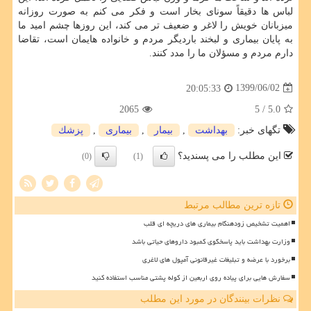
لباس ها دقیقاً سونای بخار است و فکر می کنم به صورت روزانه
میزبانان خویش را لاغر و ضعیف تر می کند، این روزها چشم امید ما
به پایان بیماری و لبخند باردیگر مردم و خانواده هایمان است، تقاضا
دارم مردم و مسؤلان ما را مدد کنند.
1399/06/02
20:05:33
2065
/ 5
5.0
تگهای خبر:
بهداشت
,
بیمار
,
بیماری
,
پزشك
این مطلب را می پسندید؟
(0)
(1)
تازه ترین مطالب مرتبط
اهمیت تشخیص زودهنگام بیماری های دریچه ای قلب
وزارت بهداشت باید پاسخگوی کمبود داروهای حیاتی باشد
برخورد با عرضه و تبلیغات غیرقانونی آمپول های لاغری
سفارش هایی برای پیاده روی اربعین از کوله پشتی مناسب استفاده کنید
نظرات بینندگان در مورد این مطلب