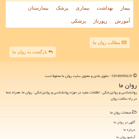
بیمار
بهداشت
بیماری
پزشک
بیمارستان
آموزش
رپورتاژ
پزشکی
مطالب روان ما
بازگشت به روان ما
ravanema.ir - حقوق مادی و معنوی سایت روان ما محفوظ است
روان ما
روانشناسی و روانپزشکی : اطلاعات مفید در حوزه روانشناسی و روانپزشکی : روان ما، همراه شما
در راه سلامت روان
صفحات روان ما
آگهی در روان ما
درباره ما
آرشیو روان ما