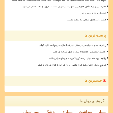
مصرف بی رویه مکمل های چربی سوز سبب بروز انسداد عروق و افت فشار می شود
شناسایی ۴۹۲ بیماری نادر
هشدار! دردهای شکمی را ساکت نکنید
پربحث ترین ها
پیشرفت خوب حوزه جراحی مغز علیرغم اعمال تحریمها به علاوه فیلم
اهمیت تشخیص زودهنگام بیماری های دریچه ای قلب
وزارت بهداشت باید پاسخگوی کمبود داروهای حیاتی باشد
شروع به کار اولین پلت فرم علمی ایران در حوزه فناوری های دیابت
جدیدترین ها
گروههای روان ما
بیمار
بهداشت
بیماری
پزشک
بیمارستان