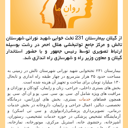
از گیلان بیمارستان 231 تخت خوابی شهید نورانی شهرستان
تالش و مركز جامع توانبخشی هلال احمر در رشت بوسیله
ارتباط تصویری توسط رئیس جمهور و با حضور استاندار
گیلان و معاون وزیر راه و شهرسازی راه اندازی شد.
بیمارستان ۲۳۱ تختخوابی شهید نورانی شهرستان تالش در زمینی به
مساحت حدود ۳۵ هزار مترمربع در چهار طبقه راه اندازی و تابحال
۱۳۰ میلیارد تومان برای ساخت و تجهیز آن هزینه شده است.
بخش های بستری داخلی، جراحی، زنان و زایمان، کودکان و نوزادان و
مراقبت های ویژه شامل آی. سی. یو، سی. سی. یو و ان.آی. سی. یو
همچون فضاهای
خدمات
بستری، بخش های اورژانس، درمانگاه
تخصصی، دیالیز، اعمال جراحی و زایمان، داروخانه در بخش خدمات
درمانی، تصویربرداری پزشکی(رادیولوژی و سی تی اسکن) و
آزمایشگاه تشخیص پزشکی در حوزه خدمات تشخیصی، رستوران،
آشپزخانه، رختشوی خانه، استریل مرکزی، موتورخانه، نمازخانه،
رخت کن ها در حوزه خدمات پشتیبانی و همین طور بخش پذیرش،