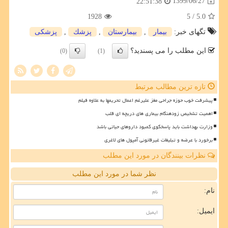
1399/06/27
22:51:38
1928
/ 5
5.0
تگهای خبر:
بیمار
,
بیمارستان
,
پزشك
,
پزشكی
این مطلب را می پسندید؟
(0)
(1)
تازه ترین مطالب مرتبط
پیشرفت خوب حوزه جراحی مغز علیرغم اعمال تحریمها به علاوه فیلم
اهمیت تشخیص زودهنگام بیماری های دریچه ای قلب
وزارت بهداشت باید پاسخگوی کمبود داروهای حیاتی باشد
برخورد با عرضه و تبلیغات غیرقانونی آمپول های لاغری
نظرات بینندگان در مورد این مطلب
نظر شما در مورد این مطلب
نام:
ایمیل: