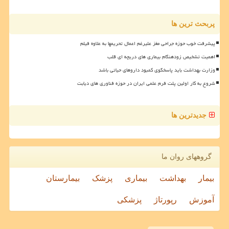
پربحث ترین ها
پیشرفت خوب حوزه جراحی مغز علیرغم اعمال تحریمها به علاوه فیلم
اهمیت تشخیص زودهنگام بیماری های دریچه ای قلب
وزارت بهداشت باید پاسخگوی کمبود داروهای حیاتی باشد
شروع به کار اولین پلت فرم علمی ایران در حوزه فناوری های دیابت
جدیدترین ها
گروههای روان ما
بیمار
بهداشت
بیماری
پزشک
بیمارستان
آموزش
رپورتاژ
پزشکی