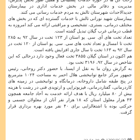
مدیریت و دفاتر مالی در بخش خدمات اداری در بیمارستان
جدیدالاحداث شهرستان تالش به مردم خدمات رسانی می کنند.
بیمارستان شهید نورانی تالش با خدمات گسترده ای که در بخش های
مختلف درمانی، بستری، تشخیصی و مراقبتی ارائه می کند امروزه به
قطب درمانی غرب گیلان تبدیل گشته است.
تعداد تخت های آی. سی. یو استان از ۱۲۳ تخت در سال ۹۲ به ۲۸۵
تخت تا امسال و تعداد تخت های سی. سی. یو استان از ۱۲۰ تخت در
سال ۹۲ به ۱۶۳ تخت تا سال جاری افزایش یافته است.
هم اکنون در استان گیلان ۳۸۵۵ تخت فعال وجود دارد درحالی که این
شاخص در سال ۹۲، ۳۱۹۶ تخت بود.
به گزارش روان ما به نقل از ایسنا، با حضور دکتر روحانی، رئیس
جمهور مرکز جامع توانبخشی هلال احمر به مساحت ۱۰۲۴ مترمربع
در پنج طبقه شامل داروخانه، درمانگاه و توانبخشی در زمینه های
کاردرمانی، گفتاردرمانی، فیزیوتراپی و ارتوپدی فنی در رشت با هزینه
بیش از ۸۰ میلیارد ریال با هدف ارائه خدمت به آحاد جامعه همچون
۴۳ هزار معلول استان که ۱۸ هزار نفر آنان از معلولان جسمی و
حرکتی بوده با اشتغالزایی برای ۴۰ نفر مورد بهره برداری قرار
گرفت.