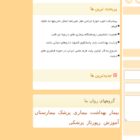
پربحث ترین ها
پیشرفت خوب حوزه جراحی مغز علیرغم اعمال تحریمها به علاوه
فیلم
اهمیت تشخیص زودهنگام بیماری های دریچه ای قلب
وزارت بهداشت باید پاسخگوی کمبود داروهای حیاتی باشد
شروع به کار اولین پلت فرم علمی ایران در حوزه فناوری های
دیابت
جدیدترین ها
گروههای روان ما
بیمار
بهداشت
بیماری
پزشک
بیمارستان
آموزش
رپورتاژ
پزشکی