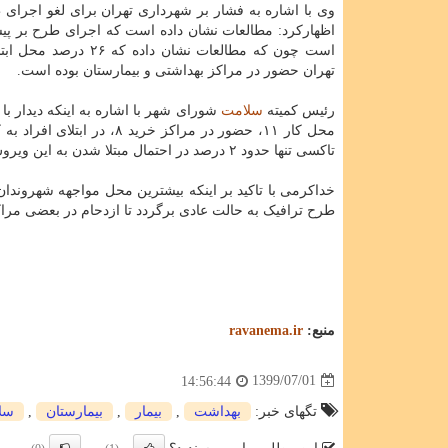
وی با اشاره به فشار بر شهرداری تهران برای لغو اجرای 
اظهارکرد: مطالعات نشان داده است که اجرای طرح بر پی
است چون که مطالعات نشان داده که ۶
تهران حضور در مراکز بهداشتی و بیمارستان بوده است.
رئیس کمیته
سلامت
محل کار ۱۱، حضور در مراک
تاکسی تنها حدود ۲ درصد در احتمال مبتلا شدن به این ویروس موثر بوده است.
خداکرمی با تاکید بر اینکه بیشترین محل مواجهه شهروندان 
طرح ترافیک به حالت عادی برگردد تا ازدحام در بعضی مرا
منبع:
ravanema.ir
1399/07/01
14:56:44
تگهای خبر:
بهداشت
,
بیمار
,
بیمارستان
,
سل