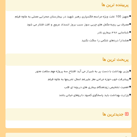
پربیننده ترین ها
تجهیز 100 تخت ویژه مراسم خاکسپاری رهبر شهید در بیمارستان صحرایی مصلی به علاوه فیلم
مصرف بی رویه مکمل های چربی سوز سبب بروز انسداد عروق و افت فشار می شود
شناسایی ۴۹۲ بیماری نادر
هشدار! دردهای شکمی را ساکت نکنید
پربحث ترین ها
وزیر بهداشت با دست پر به شیراز می آید افتتاح سه پروژه مهم سلامت محور
پیشرفت خوب حوزه جراحی مغز علیرغم اعمال تحریمها به علاوه فیلم
اهمیت تشخیص زودهنگام بیماری های دریچه ای قلب
وزارت بهداشت باید پاسخگوی کمبود داروهای حیاتی باشد
جدیدترین ها