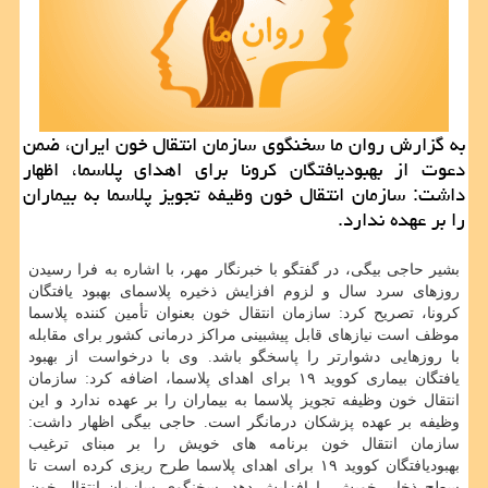
به گزارش روان ما سخنگوی سازمان انتقال خون ایران، ضمن
دعوت از بهبودیافتگان كرونا برای اهدای پلاسما، اظهار
داشت: سازمان انتقال خون وظیفه تجویز پلاسما به بیماران
را بر عهده ندارد.
بشیر حاجی بیگی، در گفتگو با خبرنگار مهر، با اشاره به فرا رسیدن
روزهای سرد سال و لزوم افزایش ذخیره پلاسمای بهبود یافتگان
کرونا، تصریح کرد: سازمان انتقال خون بعنوان تأمین کننده پلاسما
موظف است نیازهای قابل پیشبینی مراکز درمانی کشور برای مقابله
با روزهایی دشوارتر را پاسخگو باشد. وی با درخواست از بهبود
یافتگان بیماری کووید ۱۹ برای اهدای پلاسما، اضافه کرد: سازمان
انتقال خون وظیفه تجویز پلاسما به بیماران را بر عهده ندارد و این
وظیفه بر عهده پزشکان درمانگر است. حاجی بیگی اظهار داشت:
سازمان انتقال خون برنامه های خویش را بر مبنای ترغیب
بهبودیافتگان کووید ۱۹ برای اهدای پلاسما طرح ریزی کرده است تا
سطح ذخایر خویش را افزایش دهد. سخنگوی سازمان انتقال خون