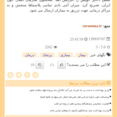
ایران، تصریح کرد: میزان آنتی بادی تمامی پلاسماها سنجش و به
مراکز درمانی جهت تزریق به بیماران ارسال می شود.
منبع:
ravanema.ir
1399/07/07
23:43:59
2262
/ 5
5.0
تگهای خبر:
بیمار
,
بیماری
,
پزشك
,
درمان
این مطلب را می پسندید؟
(0)
(1)
تازه ترین مطالب مرتبط
وزیر بهداشت با دست پر به شیراز می آید افتتاح سه پروژه مهم سلامت محور
پیشرفت خوب حوزه جراحی مغز علیرغم اعمال تحریمها به علاوه فیلم
اهمیت تشخیص زودهنگام بیماری های دریچه ای قلب
وزارت بهداشت باید پاسخگوی کمبود داروهای حیاتی باشد