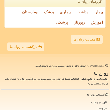
گروههای روان ما
بیمار
بهداشت
بیماری
پزشک
بیمارستان
آموزش
رپورتاژ
پزشکی
مطالب روان ما
بازگشت به روان ما
ravanema.ir - حقوق مادی و معنوی سایت روان ما محفوظ است
روان ما
روانشناسی و روانپزشکی : اطلاعات مفید در حوزه روانشناسی و روانپزشکی : روان ما، همراه شما
در راه سلامت روان
صفحات روان ما
آگهی در روان ما
درباره ما