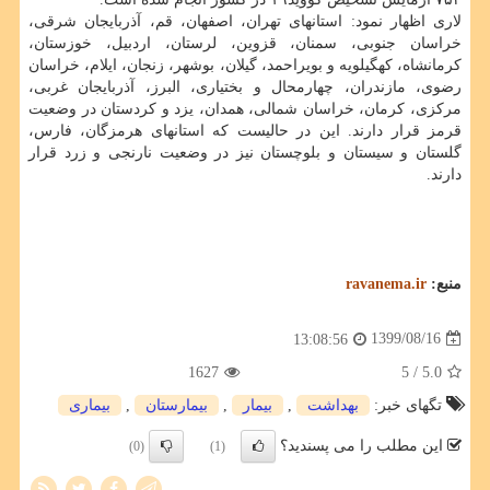
لاری اظهار نمود: استانهای تهران، اصفهان، قم، آذربایجان شرقی،
خراسان جنوبی، سمنان، قزوین، لرستان، اردبیل، خوزستان،
کرمانشاه، کهگیلویه و بویراحمد، گیلان، بوشهر، زنجان، ایلام، خراسان
رضوی، مازندران، چهارمحال و بختیاری، البرز، آذربایجان غربی،
مرکزی، کرمان، خراسان شمالی، همدان، یزد و کردستان در وضعیت
قرمز قرار دارند. این در حالیست که استانهای هرمزگان، فارس،
گلستان و سیستان و بلوچستان نیز در وضعیت نارنجی و زرد قرار
دارند.
منبع:
ravanema.ir
1399/08/16
13:08:56
1627
/ 5
5.0
تگهای خبر:
بهداشت
,
بیمار
,
بیمارستان
,
بیماری
این مطلب را می پسندید؟
(0)
(1)