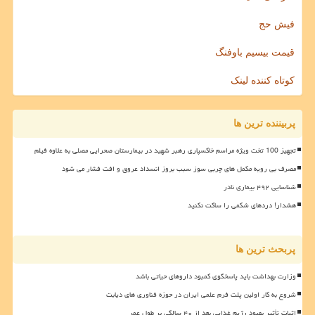
فیش حج
قیمت بیسیم باوفنگ
کوتاه کننده لینک
پربیننده ترین ها
تجهیز 100 تخت ویژه مراسم خاکسپاری رهبر شهید در بیمارستان صحرایی مصلی به علاوه فیلم
مصرف بی رویه مکمل های چربی سوز سبب بروز انسداد عروق و افت فشار می شود
شناسایی ۴۹۲ بیماری نادر
هشدار! دردهای شکمی را ساکت نکنید
پربحث ترین ها
وزارت بهداشت باید پاسخگوی کمبود داروهای حیاتی باشد
شروع به کار اولین پلت فرم علمی ایران در حوزه فناوری های دیابت
اثبات تأثیر بهبود رژیم غذایی بعد از ۴۰ سالگی بر طول عمر