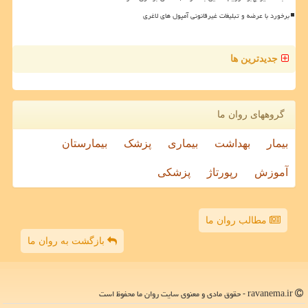
برخورد با عرضه و تبلیغات غیرقانونی آمپول های لاغری
جدیدترین ها
گروههای روان ما
بیمار
بهداشت
بیماری
پزشک
بیمارستان
آموزش
رپورتاژ
پزشکی
مطالب روان ما
بازگشت به روان ما
ravanema.ir - حقوق مادی و معنوی سایت روان ما محفوظ است