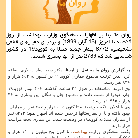
روان ما: بنا بر اظهارات سخنگوی وزارت بهداشت از روز
گذشته تا امروز (15 آبان 1399) و برمبنای معیارهای قطعی
تشخیصی، 8772 بیمار جدید مبتلا به كووید19 در كشور
شناسایی شد كه 2789 نفر از آنها بستری شدند.
به گزارش روان ما به نقل از ایسنا،
دکتر سیما سادات لاری اضافه
کرد: بدین ترتیب مجموع بیماران کووید۱۹ در کشور به ۶۵۴ هزار و
۹۳۶ نفر رسید.
وی افزود: متاسفانه در طول ۲۴ ساعت گذشته، ۴۰۶ بیمار کووید۱۹
جان خودرا از دست دادند و مجموع جان باختگان این بیماری به ۳۶
هزار و ۹۸۵ نفر رسید.
وی با اعلان اینکه خوشبختانه تا کنون ۵۰۵ هزار و ۲۸۷ نفر از بیماران،
بهبود یافته و یا از بیمارستانها ترخیص شده اند اظهار نمود: ۵۴۷۲ نفر
از بیماران مبتلا به کووید۱۹ در وضعیت شدید این بیماری تحت مراقبت
قرار دارند.
بگفته سخنگوی وزارت
بهداشت
، تا کنون پنج میلیون و ۱۱۰ هزار و
۷۵۲ آزمایش تشخیص کووید۱۹ در کشور انجام شده است.