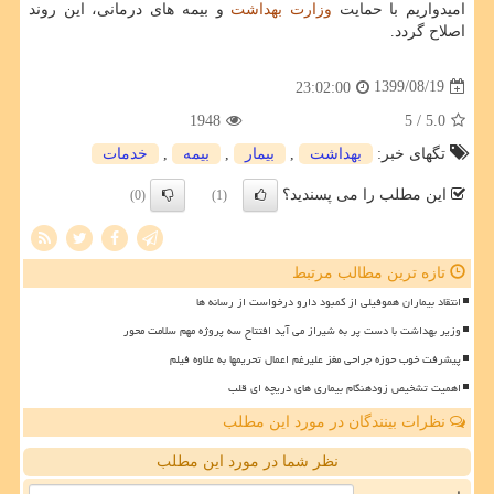
امیدواریم با حمایت
وزارت بهداشت
و بیمه های درمانی، این روند
اصلاح گردد.
1399/08/19
23:02:00
1948
/ 5
5.0
تگهای خبر:
بهداشت
,
بیمار
,
بیمه
,
خدمات
این مطلب را می پسندید؟
(0)
(1)
تازه ترین مطالب مرتبط
انتقاد بیماران هموفیلی از کمبود دارو درخواست از رسانه ها
وزیر بهداشت با دست پر به شیراز می آید افتتاح سه پروژه مهم سلامت محور
پیشرفت خوب حوزه جراحی مغز علیرغم اعمال تحریمها به علاوه فیلم
اهمیت تشخیص زودهنگام بیماری های دریچه ای قلب
نظرات بینندگان در مورد این مطلب
نظر شما در مورد این مطلب