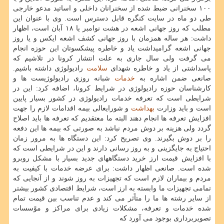
۱۰۰ سخنرانی ضبط شده از سخنرانان داخلی و اساتید مدعو خارجی
طی دو ماه در سایت کنگره قابل دسترس است. وی با عنوان این
مطلب که روز جهانی اشعه در هشت نوامبر یا ۱۸ آبان است، اظهار
داشت: هر ساله همزمان با روز جهانی کشف اشعه ایکس و یا روز
جهانی اشعه گرامیداشت یاد و خاطره پیشکسوتان این حوزه انجام
می گرفت ولی سال جاری به علت انتشار کرونا در تلاشیم که
پاسداشتی از یاد و خاطره شهدای
سلامت
رادیولوژی داشته باشیم.
صانعی ضمن اشاره به
خدمات
شبانه روزی رادیولوژیست ها و
کارشناسان حوزه رادیولوژی در شرایط کرونا، اضافه کرد: این در
شرایطی است که تعرفه خدمات رادیولوژی در کشور بسیار پایین
است و باید وزارت
بهداشت
و شورایعالی بیمه اقدامات لازم را جهت
افزایش تعرفه ها انجام دهند البته ما معتقدیم که تعرفه ها باید اصلاح
گردد ولی هزینه بر دوش مردم نباشد به صورتی که بیمه ها این دفعه
را بر دوش بگیرند. وی تصریح کرد: این دستگاه ها به مرور زمان
احتیاج به جایگزینی و به روز رسانی دارند و این در شرایطی است که
با افزایش قیمت ارز خرید دستگاههای جدید بسیار با مشکل روبرو
شده است. صانعی اظهار داشت: برای عرضه خدمات با کیفیت به
مردم و بیماران لازم است که تجهیزات به روز شوند و از آنجایی که
تمامی تجهیزات ما وابسته به ارز است، شرایط اقتصادی کشور بیشتر
از سایر رشته ها ما را متاًثر می کند و عدم تناسب بین قیمت تمام
شده خدمات و تعرفه، مشکلات زیادی برای مراکز و موًسسات
تصویربرداری بوجود می آورد که