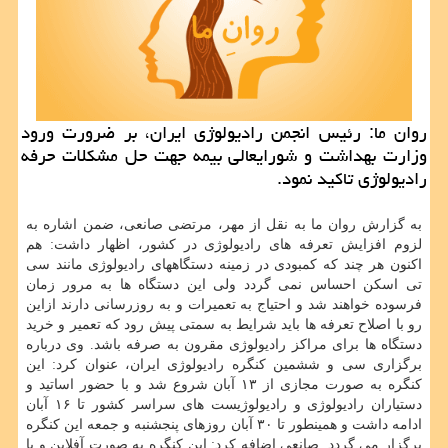
روان ما: رئیس انجمن رادیولوژی ایران، بر ضرورت ورود
وزارت بهداشت و شورایعالی بیمه جهت حل مشكلات حرفه
رادیولوژی تاكید نمود.
به گزارش روان ما به نقل از مهر، مرتضی صانعی، ضمن اشاره به
لزوم افزایش تعرفه های رادیولوژی در کشور، اظهار داشت: هم
اکنون هر چند که کمبودی در زمینه دستگاههای رادیولوژی مانند سی
تی اسکن احساس نمی گردد ولی این دستگاه ها به مرور زمان
فرسوده خواهند شد و احتیاج به تعمیرات و به روزرسانی دارند ازاین
رو با اصلاح تعرفه ها باید شرایط به سمتی پیش رود که تعمیر و خرید
دستگاه ها برای مراکز رادیولوژی مقرون به صرفه باشد. وی درباره
برگزاری سی و ششمین کنگره رادیولوژی ایران، عنوان کرد: این
کنگره به صورت مجازی از ۱۳ آبان شروع شد و با حضور اساتید و
دستیاران رادیولوژی و رادیولوژیست های سراسر کشور تا ۱۶ آبان
ادامه داشت و همینطور تا ۳۰ آبان روزهای پنجشنبه و جمعه این کنگره
برگزار می گردد. صانعی اضافه کرد: این کنگره به صورت آفلاین و با