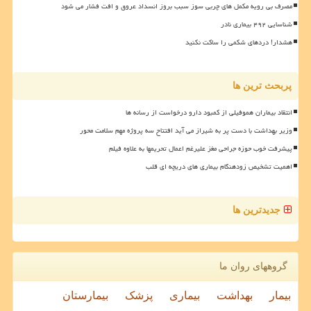
مصرف بی رویه مکمل های چربی سوز سبب بروز انسداد عروق و افت فشار می شود
شناسایی ۴۹۲ بیماری نادر
هشدار! دردهای شکمی را ساکت نکنید
پربحث ترین ها
انتقاد بیماران هموفیلی از کمبود دارو درخواست از رسانه ها
وزیر بهداشت با دست پر به شیراز می آید افتتاح سه پروژه مهم سلامت محور
پیشرفت خوب حوزه جراحی مغز علیرغم اعمال تحریمها به علاوه فیلم
اهمیت تشخیص زودهنگام بیماری های دریچه ای قلب
جدیدترین ها
گروههای روان ما
بیمار
بهداشت
بیماری
پزشک
بیمارستان