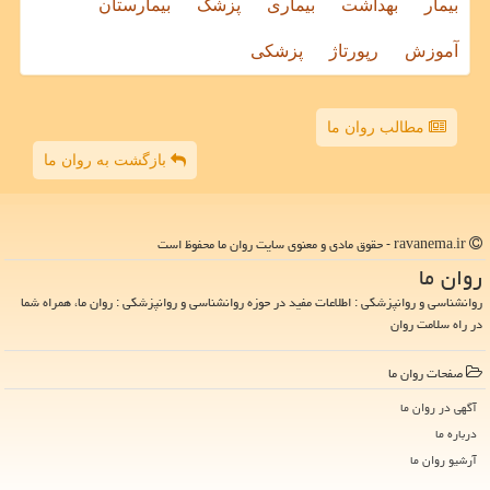
بیمار
بهداشت
بیماری
پزشک
بیمارستان
آموزش
رپورتاژ
پزشکی
مطالب روان ما
بازگشت به روان ما
ravanema.ir - حقوق مادی و معنوی سایت روان ما محفوظ است
روان ما
روانشناسی و روانپزشکی : اطلاعات مفید در حوزه روانشناسی و روانپزشکی : روان ما، همراه شما
در راه سلامت روان
صفحات روان ما
آگهی در روان ما
درباره ما
آرشیو روان ما