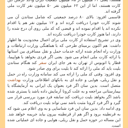
کارت هستند، اما از این ۶۲ میلیون نفر ۵۰ میلیون نفر کارت ملی
گرفته اند.
قاسمی افزود: بالای ۸۰ درصد جمعیتی که شامل ستاندن آن می
شوند کارت خودرا دریافت کرده اند و ۱۲ میلیون نفر هم یا اقدام
نکرده اند یا اقدام نموده اند و قبضی که کد ملی روی آن درج شده را
دارند، اما هنوز کارت خودرا دریافت نکرده اند.
وی در تشریح استفاده از کارت ملی برای اعمال محدودیت ها اظهار
داشت: هم اکنون برمبنای طرحی که با هماهنگی وزارت ارتباطات و
وزارت راه انجام شده ارائه خدمات حمل و نقل مسافری بین استانها
با ارائه کارت ملی انجام می شود. یعنی اگر فردی بخواهد با هواپیما،
قطار یا اتوبوس از تهران به هر جای ایران
سفر
کند هنگام ستاندن
بلیت باید کد ملی را ارائه کند تا بلیت برای وی صادر شود.
وی افزود: وقتی کد ملی را ارائه می کند سامانه وزارت راه در حمل
و نقل ریلی، هوایی و جاده ای به بانکهای اطلاعاتی وزارت
بهداشت
متصل است. بدین سان اگر فرد بعنوان یک ایرانی به آزمایشگاه یا
بیمارستانی مراجعه و به علت کرونا آزمایش داده باشد یا بستری شده
باشد اگر بخواهد بلیت دریافت کند سابقه فرد مورد بررسی قرار می
گیرد و اگر فرد کرونا مثبت باشد نمی تواند بلیت دریافت کند.
وی ادامه داد: بدین سان این فرد شناسایی و به وی اعلام می شود که
به قرنطینه برود و اگر هم از قرنطینه بیرون بیاید جریمه خواهد شد.
این مساله در حوزه حمل و نقل ریلی، هوایی و جاده ای عملیاتی شده
است.