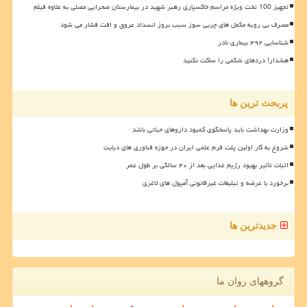
تجهیز 100 تخت ویژه مراسم خاکسپاری رهبر شهید در بیمارستان صحرایی مصلی به علاوه فیلم
مصرف بی رویه مکمل های چربی سوز سبب بروز انسداد عروق و افت فشار می شود
شناسایی ۴۹۲ بیماری نادر
هشدار! دردهای شکمی را ساکت نکنید
پربحث ترین ها
وزارت بهداشت باید پاسخگوی کمبود داروهای حیاتی باشد
شروع به کار اولین پلت فرم علمی ایران در حوزه فناوری های دیابت
اثبات تأثیر بهبود رژیم غذایی بعد از ۴۰ سالگی بر طول عمر
برخورد با عرضه و تبلیغات غیرقانونی آمپول های لاغری
جدیدترین ها
گروههای روان ما