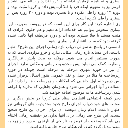
بستری و نه نتیجه آزمایش نداشته و کرونا ندارد و سالم می باشد و
قرمز نیز به مفهوم اینکه فرد یا قبلا آزمایش داده و کرونا مثبت بوده و
دوره ۱۴ روزه را طی نکرده و یا بستری بوده و دوره ۲۰ روزه پس از
بستری را طی نکرده است.
وی اشاره کرد: این کار برای این است که در پروسه مدیریت این
بیماری منحوس بتوانیم هم خدمات ارائه دهیم و هم جلوی افرادی که
مثبت هستند یا قبلا بستری بوده اند و دوره قرنطینه آنها کامل نشده
گرفته شود که سبب انتشار این بیماری نشود.
قاسمی در پاسخ به سوالی درباب بازه زمانی اجرای این طرح؟ اظهار
داشت: این مساله بازه زمانی مکانی ندارد و جزو مواردی است که به
صورت مستمر انجام می شود. چونکه به بحث پایش، غربالگری
ونظارت کمک می نماید. پس محدودیت زمانی و مکانی ندارد. اجرای
آن نیز در حوزه شهری مرحله به مرحله است چونکه در حوزه
زیرساخت ها مثلا در حمل و نقل عمومی هنوز اتصال برقرار نشده
پس درمرحله اول جاهایی که امکانات و زیرساخت ها را دارند این
مساله در آنها اجرائی می شود و همزمان جاهایی که ندارند با فراهم
شدن زیرساخت ها به موضوع اضافه خواهند شد.
دبیر کمیته اجتماعی انتظامی ستاد ملی کرونا در بخش دیگری از
صحبت های خود درباب اجرای طرح جدید محدودیت های کرونائی نیز
اظهار داشت: اعلام زمان دوهفته ای برای اجرای این طرح صحیح
نیست. این طرح قید زمانی برای انتها ندارد. در حقیقت زمانی اختتام
می یابد که وضعیت از قرمز به نارنجی از نارنجی به زرد واز زرد به
سفید تبدیل گردد که در آن هنگام طرح خاتمه یافته است.