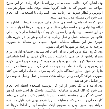
وی اشاره کرد: جالب است بدانیم روزانه با افراد زیادی در این طرح
مواجه می شویم که به علت کرونا مثبت بودن نباید سوار هواپیما،
اتوبوس و قطار شوند اما رعایت نمی کنند ولی با استعلامی که انجام
می شود این مسئله مدیریت می شود.
دبیر کمیته اجتماعی، انتظامی ستاد ملی مدیریت کرونا با اشاره به
ارائه پیشنهادی در جلسه قبلی ستاد ملی مدیریت کرونا اظهار داشت:
در این نشست پیشنهادی را مطرح کردیم که با استفاده از کارت ملی
علاوه بر سیستم حمل و نقل ریلی، جاده ای و هوایی در حوزه های
شهری نیز این مساله عملیاتی شود، منتهی این مساله به صورت
مرحله به مرحله در شهرها اجرائی شود.
وی افزود: مثلا ورود افراد به ادارات برای ستاندن خدمات اداری الزام
همراه داشتن کارت ملی را داشته باشد و اگر فردی در آنجا شناسایی
شود که قبلا کرونا مثبت بوده یا هنوز دوره ۱۴ روزه خودرا طی نکرده
اجازه ورود و ارائه خدمات به وی داده نمی گردد. این مسئله در بانک
ها یا در حوزه سایر دستگاه هایی که به مردم خدمات ارائه می کنند
صورت خواهد گرفت و در مرحله بعدی سیستم حمل و نقل عمومی را
نیز شامل خواهد شد.
وی ادامه داد: یک بخش از این کار بوسیله استعلام لحظه ای انجام
می شود که QR کدی در سامانه اپلیکیشن ماسک طراحی شده که هر
کسی که گوشی هوشمند داشته باشد با داشتن کارت ملی می تواند
کارت ملی را اسکن کند و سابقه سبز یا قرمز بودن فرد قابل مشاهده
خواهد بود. سبز بودن به مفهوم اینکه سابقه ای از لحاظ کرونا نه