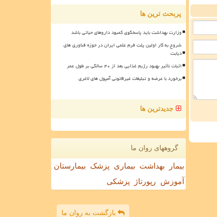
پربحث ترین ها
وزارت بهداشت باید پاسخگوی کمبود داروهای حیاتی باشد
شروع به کار اولین پلت فرم علمی ایران در حوزه فناوری های
دیابت
اثبات تأثیر بهبود رژیم غذایی بعد از ۴۰ سالگی بر طول عمر
برخورد با عرضه و تبلیغات غیرقانونی آمپول های لاغری
جدیدترین ها
گروههای روان ما
بیمار
بهداشت
بیماری
پزشک
بیمارستان
آموزش
رپورتاژ
پزشکی
بازگشت به روان ما