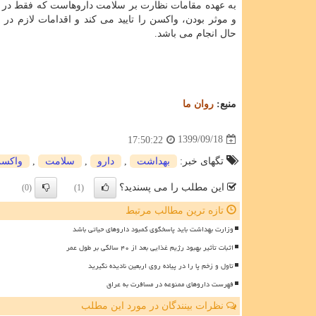
به عهده مقامات نظارت بر سلامت داروهاست که فقط در
و موثر بودن، واکسن را تایید می کند و اقدامات لازم در 
حال انجام می باشد.
منبع:
روان ما
1399/09/18
17:50:22
تگهای خبر:
بهداشت
,
دارو
,
سلامت
,
واكس
این مطلب را می پسندید؟
(0)
(1)
تازه ترین مطالب مرتبط
وزارت بهداشت باید پاسخگوی کمبود داروهای حیاتی باشد
اثبات تأثیر بهبود رژیم غذایی بعد از ۴۰ سالگی بر طول عمر
تاول و زخم پا را در پیاده روی اربعین نادیده نگیرید
فهرست داروهای ممنوعه در مسافرت به عراق
نظرات بینندگان در مورد این مطلب