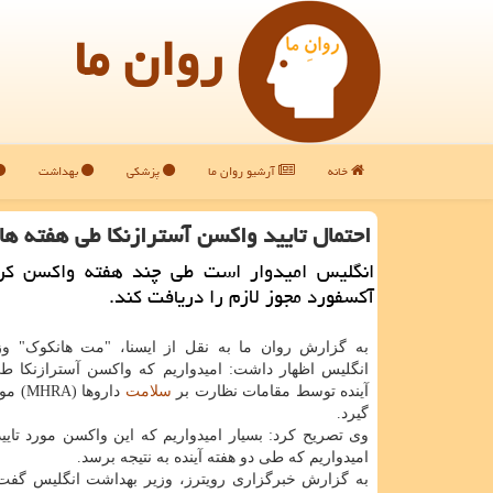
روان ما
خانه
آرشیو روان ما
پزشکی
بهداشت
احتمال تایید واكسن آسترازنكا طی هفته ها
انگلیس امیدوار است طی چند هفته واکسن کر
آکسفورد مجوز لازم را دریافت کند.
به گزارش روان ما به نقل از ایسنا، "مت هانکوک" و
انگلیس اظهار داشت: امیدواریم که واکسن آسترازنکا ط
آینده توسط مقامات نظارت بر
سلامت
داروها (
گیرد.
وی تصریح کرد: بسیار امیدواریم که این واکسن مورد تایید
امیدواریم که طی دو هفته آینده به نتیجه برسد.
به گزارش خبرگزاری رویترز، وزیر بهداشت انگلیس گفت