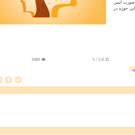
 صورت ایمن
این حوزه در
1689
/ 5
5.0
ن