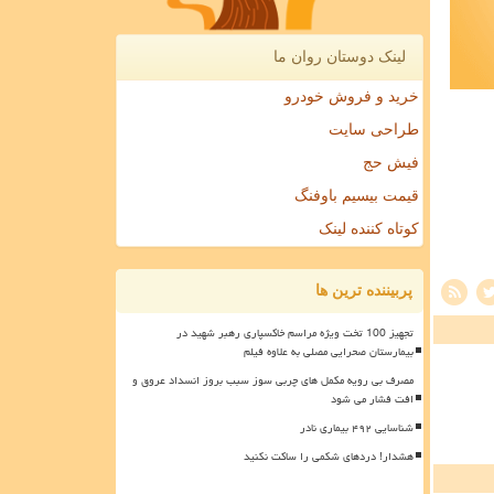
لینک دوستان روان ما
خرید و فروش خودرو
طراحی سایت
فیش حج
قیمت بیسیم باوفنگ
کوتاه کننده لینک
پربیننده ترین ها
تجهیز 100 تخت ویژه مراسم خاکسپاری رهبر شهید در
بیمارستان صحرایی مصلی به علاوه فیلم
مصرف بی رویه مکمل های چربی سوز سبب بروز انسداد عروق و
افت فشار می شود
شناسایی ۴۹۲ بیماری نادر
هشدار! دردهای شکمی را ساکت نکنید