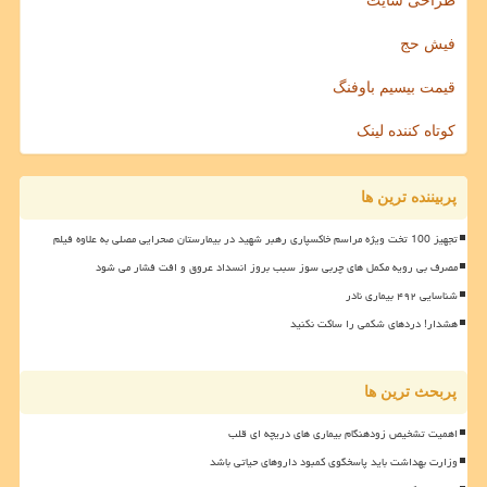
طراحی سایت
فیش حج
قیمت بیسیم باوفنگ
کوتاه کننده لینک
پربیننده ترین ها
تجهیز 100 تخت ویژه مراسم خاکسپاری رهبر شهید در بیمارستان صحرایی مصلی به علاوه فیلم
مصرف بی رویه مکمل های چربی سوز سبب بروز انسداد عروق و افت فشار می شود
شناسایی ۴۹۲ بیماری نادر
هشدار! دردهای شکمی را ساکت نکنید
پربحث ترین ها
اهمیت تشخیص زودهنگام بیماری های دریچه ای قلب
وزارت بهداشت باید پاسخگوی کمبود داروهای حیاتی باشد