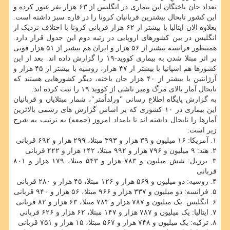
تعداد جان باختگان این بیماری در انگلیس از ۶۳ هزار نفر عبور کرده و
این کشور تابحال بیشترین قربانیان کرونا را در قاره سبز داشته است.
بعلاوه الان ایتالیا با بیشتر از ۶۲ هزار قربانی کرونا با اختلاف نزدیک از
انگلیس در بین کشورهای اروپایی در رتبه دوم این جدول قرار دارد.
همینطور فرانسه بیشتر از ۵۶ هزار و ایران هم بیشتر از ۵۱ هزار فوتی
بر اثر مبتلا شدن به بیماری کووید-۱۹ را گزارش داده اند. بعد از این
کشورها هم اسپانیا با بیشتر از ۴۷ هزار، روسیه با بیشتر از ۴۵ هزار و
آرژانتین با بیشتر از ۴۰ هزار جان باخته، دیگر کشورهایی هستند که
تابحال آمار بالای مرگ ومیر ناشی از کووید ۱۹ را ثبت کرده اند.
به گزارش پایگاه اطلاع رسانی "ورلداُمتر"، شمار مبتلایان و قربانیان
این بیماری در ۱۰ کشوری که بر اساس گزارش های رسمی بالاترین
آمارها را تابحال داشته اند تا بامداد امروز (جمعه) به ترتیب به شرح
زیر است:
۱. آمریکا: ۱۶ میلیون و ۳۹ هزار و ۳۹۳ مبتلا، ۲۹۹ هزار و ۶۹۲ قربانی
۲. هند: ۹ میلیون و ۷۹۶ هزار و ۹۹۲ مبتلا، ۱۴۲ هزار و ۲۲۲ قربانی
۳. برزیل: شش میلیون و ۷۸۳ هزار و ۵۴۳ مبتلا، ۱۷۹ هزار و ۸۰۱
قربانی
۴. روسیه: دو میلیون و ۵۶۹ هزار و ۱۲۶ مبتلا، ۴۵ هزار و ۲۸۰ قربانی
۵. فرانسه: دو میلیون و ۳۳۷ هزار و ۹۶۶ مبتلا، ۵۶ هزار و ۹۴۰ قربانی
۶. انگلیس: یک میلیون و ۷۸۷ هزار و ۷۸۳ مبتلا، ۶۳ هزار و ۸۲ قربانی
۷. ایتالیا: یک میلیون و ۷۸۷ هزار و ۱۴۷ مبتلا، ۶۲ هزار و ۶۲۶ قربانی
۸. ترکیه: یک میلیون و ۷۴۸ هزار و ۵۶۷ مبتلا، ۱۵ هزار و ۷۵۱ قربانی