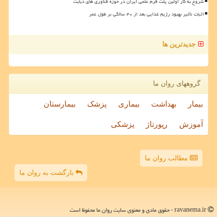
شروع به کار اولین پلت فرم علمی ایران در حوزه فناوری های دیابت
اثبات تأثیر بهبود رژیم غذایی بعد از ۴۰ سالگی بر طول عمر
جدیدترین ها
گروههای روان ما
بیمار
بهداشت
بیماری
پزشک
بیمارستان
آموزش
رپورتاژ
پزشکی
مطالب روان ما
بازگشت به روان ما
ravanema.ir - حقوق مادی و معنوی سایت روان ما محفوظ است