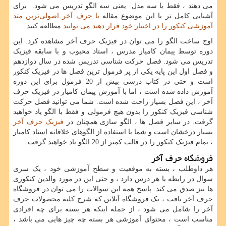
می دهند ، فقط با سه مدل یعنی سه الگو تدریس می شود. برای
آشنایی کامل تر با این موضوع مقاله
با حرف آخر اصولی‌ترین متد
آموزشی کنکور را در اختیار خود قرار دهید می توانید
مطالعه کنید.
اوج ساخت الگو را می توان در فیزیک حرف آخر مشاهده کرد. این
دوره توسط پیمان کامیار مدرس ، استاد محبوب و با سابقه فیزیک
تدریس می شود. فصل حرکت شناسی تدریس شده در سال دوازدهم
و فصل اول این پایه یکی از پر فرمول ترین فصل ها در فیزیک کنکور
است و حتی در کتاب درسی بیش از 20 فرمول برای این دوره
آموزش داده شده است ، اما با آموزش پیمان کامیار در فیزیک حرف
آخر ، این فصل بسیار راحت شده است. شما می توانید فصل حرکت
شناسی فیزیک کنکور را بدون هیچ فرمولی و فقط با الگو یاد خواهید
گرفت. در سایر فصل ها ، الگو سازی همچنان در
فیزیک حرف آخر
بسیار درخشان است و شما با استفاده از الگوهای خلاقانه استاد کامیار
، تمام فیزیک کنکور را در قالب کمتر از 20 الگو یاد خواهید گرفت.
فروشگاه حرف آخر
هر داوطلب ، بسته به موقعیت و سطح آموزشی خود ، یک سری
سوال در رابطه با هر درس دارد ، و حتی این در مورد والدین کنکوری
ها نیز صدق می کند. پاسخ همه این سوالات را می توان در فروشگاه
حرف آخر یافت ، یک فروشگاه آنلاین که شرح کلیه محصولات حرف
آخر را شامل می شود ، از جمله اینکه هر بسته برای چه افرادی
مناسب است ، محتوای آموزشی هر بسته چه چیز هایی می باشد ،