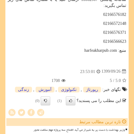
تماس بگیرید:
02166576182
02166572148
02166576371
02166566623
منبع:
harfeakharpub.com
1399/09/26
23:53:01
1708
/ 5
5.0
تگهای خبر:
رپورتاژ
,
تكنولوژی
,
آموزش
,
زندگی
این مطلب را می پسندید؟
(0)
(1)
تازه ترین مطالب مرتبط
وزیر بهداشت با دست پر به شیراز می آید افتتاح سه پروژه مهم سلامت محور