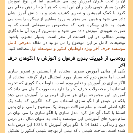
آن را تحت عنوان آموزش پویا می شناسیم. اما این نوع آموزش
کاربرد بسیار خوبی دارد و آن این است که هر آنچه از ذهن معلم می
گذرد با کمک انیمیشن و تصویر کشیده شده و به دانش آموز نشان
داده می شود و همین امر منجر به ورود مفاهیم از نیمکره راست می
شود، به جای نیمکره چپ. که مخصوص موضوعاتی است که به
صورت شهودی آموزش داده می شود و مهمترین کاربرد آن ماندگاری
بیشتر مطالب در این قسمت از مغز است. بسیار محبوب باشید.
توضیحات کامل تر این موضوع را می توانید در مقاله
معرفی کامل
موسسه حرف آخر ویژه داوطلبان کنکور و متوسطه اول
مطالعه کنید.
رونمایی از فیزیک بدون فرمول و آموزش با الگوهای حرف
آخر
یکی از مبانی آموزش بصری استفاده از انیمیشن و تصویر سازی
است. اما بخش دوم که بسیار مورد استقبال قرار گرفته استفاده از
الگو سازی در آموزش و تعلیم بوده است. داوطلب کنکوری که تجربه
استفاده از محصولات حرف آخر را دارد به صورت کامل می داند که
آموزش این مجموعه برای هر سوال فرمولی را آموزش نمی دهد
بلکه در عوض از الگو سازی استفاده می کند. الگویی که مانند یک
کلید اصلی است و تمام سوالات مربوط یک موضوع را می توان بدون
استثنا با کمک آن حل کرد. مدل سازی یا الگو سازی را می توان در
تمام دوره های آموزشی این موسسه یافت. به عنوان مثال ، در درس
دین و زندگی ، فقط 14 تا الگو برای آموزش 0 تا 100 این درس داده
شده است. مباحث شیمی ، که نیمی از بودجه شیمی کنکور را تشکیل