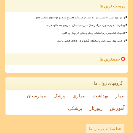
پربحث ترین ها
وزیر بهداشت با دست پر به شیراز می آید افتتاح سه پروژه مهم سلامت محور
پیشرفت خوب حوزه جراحی مغز علیرغم اعمال تحریمها به علاوه فیلم
اهمیت تشخیص زودهنگام بیماری های دریچه ای قلب
وزارت بهداشت باید پاسخگوی کمبود داروهای حیاتی باشد
جدیدترین ها
گروههای روان ما
بیمار
بهداشت
بیماری
پزشک
بیمارستان
آموزش
رپورتاژ
پزشکی
مطالب روان ما