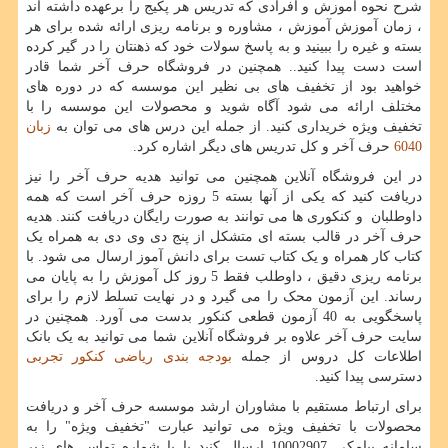
شرح نحوه آموزش و افرادی که تدریس هر پکیج را برعهده داشته اند
، زمان آموزش آموزش ، مشاوره و برنامه ریزی ارائه شده برای هر
بسته و غیره را ببینید و به پاسخ سولات خود که ذهنتان را در گیر کرده
است دست پیدا کنید.. همچنین در فروشگاه حرف آخر شما قادر
خواهید بود از تخفیف های بی نظیر این موسسه که در دوره های
مختلف ارائه می شود آگاه شوید و محصولات این موسسه را با
تخفیف ویژه خریداری کنید. از جمله این درس های می توان به
زبان
6040
حرف آخر و کل تدریس های دیگر اشاره کرد.
در این فروشگاه آنلاین همچنین می توانید هدیه حرف آخر را نیز
دریافت کنید که یکی از آنها بسته 5 روزه حرف آخر است که همه
داوطلبان و کنکوری ها می توانند به صورت رایگان دریافت کنند. هدیه
حرف آخر در قالب بسته ای متشکل از پنج دی وی دی به همراه یک
کتاب کار همراه و یک کتاب تست برای دانش آموز ارسال می شود. با
برنامه ریزی دقیق ، داوطلب فقط 5 روز کل آموزش را به پایان می
رساند. این آزمون محک را می گیرد و در نهایت تسلط لازم را برای
پاسخگویی به 40 آزمون قطعی کنکور بدست می آورد. همچنین در
سایت حرف آخر علاوه بر فروشگاه آنلاین شما می توانید به یک بانک
اطلاعات کل دروس از جمله
بودجه بندی ریاضی کنکور تجربی
دسترسی پیدا کنید.
برای ارتباط مستقیم با مشاوران ارشد موسسه حرف آخر و دریافت
محصولات با تخفیف ویژه می توانید عبارت "تخفیف ویژه" را به
سامانه پیامکی 10002907 ارسال کنید یا با شماره تماس های زیر